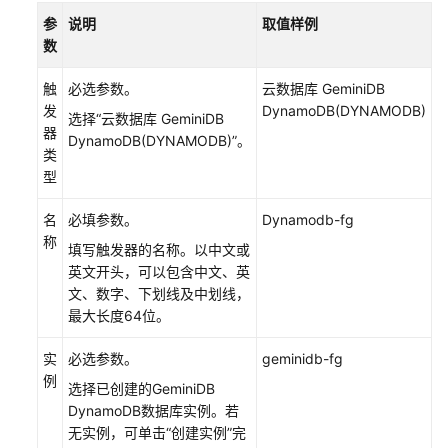
函
参
说明
取值样例
数
数
代
码
触
必选参数。
云数据库 GeminiDB
发
DynamoDB(DYNAMODB)
选择“云数据库 GeminiDB
配
器
DynamoDB(DYNAMODB)”。
置
类
函
型
数
的
名
必填参数。
Dynamodb-fg
依
称
填写触发器的名称。以中文或
赖
英文开头，可以包含中文、英
包
文、数字、下划线及中划线，
最大长度64位。
配
置
实
必选参数。
geminidb-fg
函
例
选择已创建的GeminiDB
数
DynamoDB数据库实例。若
的
无实例，可单击“创建实例”完
委