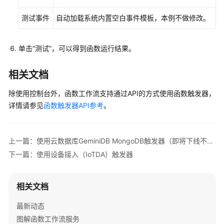
发
器
测试事件
自动加载系统内置空白事件模板，本例不做修改。
使
用
单击“测试”，可以得到函数运行结果。
云
审
相关文档
计
服
除使用控制台外，函数工作流支持通过API的方式使用函数触发器，
务
详情请参见
函数触发器API参考
。
（CTS）
触
发
上一篇：使用云数据库GeminiDB MongoDB触发器（即将下线不建议使用）
器
下一篇：使用设备接入（IoTDA）触发器
使
用
相关文档
文
档
最新动态
数
图解函数工作流服务
据