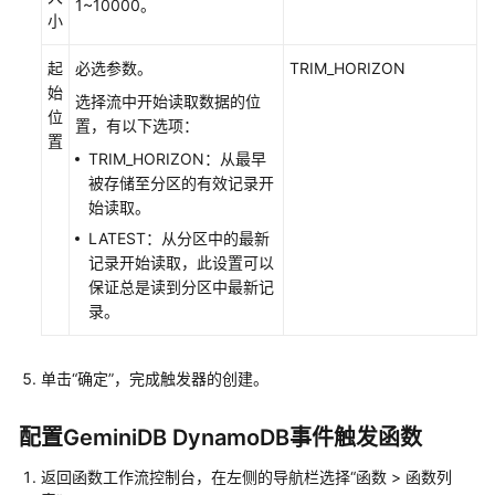
1~10000。
发
小
器
起
必选参数。
TRIM_HORIZON
函
始
选择流中开始读取数据的位
数
位
置，有以下选项：
触
置
TRIM_HORIZON：从最早
发
被存储至分区的有效记录开
器
始读取。
概
述
LATEST：从分区中的最新
记录开始读取，此设置可以
使
保证总是读到分区中最新记
用
录。
定
时
单击
“确定”
，完成触发器的创建。
触
发
器
配置GeminiDB DynamoDB事件触发函数
（TIMER）
返回函数工作流控制台，在左侧的导航栏选择“函数 > 函数列