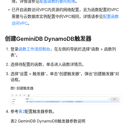
限，详情请参见
配置函数的委托权限
。
已开启函数访问VPC内资源的网络配置，且为函数配置的VPC
创
需要与云数据库实例配置中的VPC相同，详情请参见
配置函数
建
访问VPC
。
函
数
创建GeminiDB DynamoDB触发器
配
登录
函数工作流控制台
，在左侧的导航栏选择“函数 > 函数列
置
表”。
函
数
选择待配置的函数，单击进入函数详情页。
选择“设置 > 触发器”，单击“创建触发器”，弹出“创建触发器”对
函
话框。
数
配
图1
创建触发器
置
概
述
参考
表2
配置触发器参数。
配
表2
GeminiDB DynamoDB触发器参数说明
置