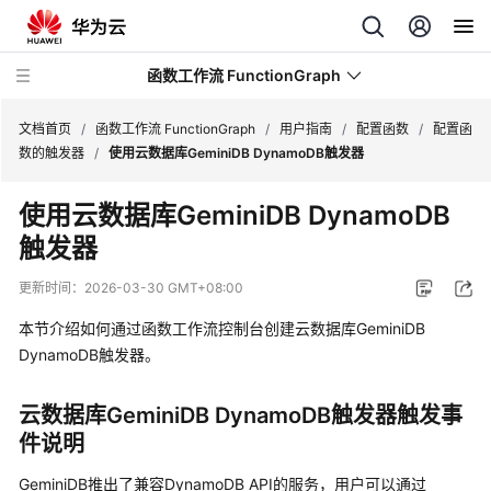
函数工作流 FunctionGraph
文档首页
/
函数工作流 FunctionGraph
/
用户指南
/
配置函数
/
配置函
数的触发器
/
使用云数据库GeminiDB DynamoDB触发器
最
使用云数据库GeminiDB DynamoDB
新
触发器
动
态
更新时间：
2026-03-30 GMT+08:00
产
本节介绍如何通过函数工作流控制台创建云数据库GeminiDB
品
DynamoDB触发器。
介
绍
云数据库GeminiDB DynamoDB触发器触发事
件说明
计
费
GeminiDB推出了兼容DynamoDB API的服务，用户可以通过