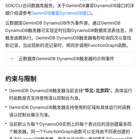
说
SDK/CLI访问数据库服务。关于GeminiDB兼容DynamoDB接口的详
明
细介绍请参考
GeminiDB兼容DynamoDB接口
。
快
云数据库GeminiDB DynamoDB作为事件源，通过GeminiDB
速
DynamoDB触发器可实现定时拉取DynamoDB数据库流表信息，并
入
触发函数执行。GeminiDB DynamoDB触发器每秒轮询四次以查找
门
新记录，当出现新的流记录时，将同步调用FunctionGraph函数。
用
云数据库GeminiDB DynamoDB触发器的示例事件
户
指
南
约束与限制
GeminiDB DynamoDB触发器当前支持
“华北-北京四”
。具体运行
FunctionGraph
时函数是否支持使用请以控制台为准。
业
务
GeminiDB DynamoDB触发器支持使用的区域和具体运行时函数
使
请以控制台展示为准。
用
当前默认为每个DynamoDB实例上的每个表对应的流创建最多四
流
个触发器。同一个FunctionGraph函数可以支持由不同表创建的
程
多个DynamoDB触发器，但不允许由同一表创建多个DynamoDB