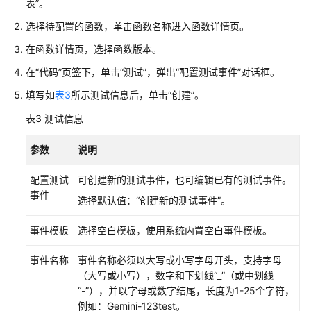
表”。
使
用
选择待配置的函数，单击函数名称进入函数详情页。
API
在函数详情页，选择函数版本。
网
关
在“代码”页签下，单击“测试”，弹出“配置测试事件”对话框。
服
填写如
表3
所示测试信息后，单击“创建”。
务
（APIG
表3
测试信息
专
享
参数
说明
版）
触
配置测试
可创建新的测试事件，也可编辑已有的测试事件。
发
事件
选择默认值：“创建新的测试事件”。
器
事件模板
选择空白模板，使用系统内置空白事件模板。
使
用
事件名称
事件名称必须以大写或小写字母开头，支持字母
API
（大写或小写），数字和下划线“_”（或中划线
Connect（APIC）
“-”），并以字母或数字结尾，长度为1-25个字符，
触
例如：Gemini-123test。