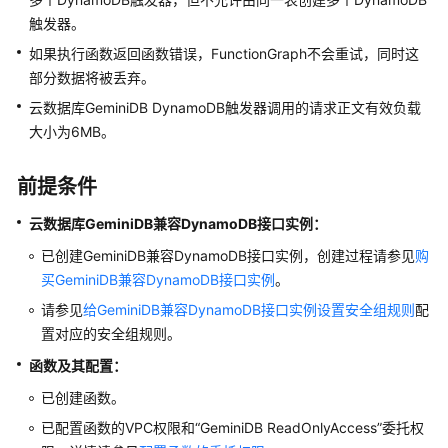
触发器。
创
建
如果执行函数返回函数错误，FunctionGraph不会重试，同时这
用
部分数据将被丢弃。
户
云数据库GeminiDB DynamoDB触发器调用的请求正文有效负载
并
大小为6MB。
授
权
使
前提条件
用
FunctionGraph
云数据库GeminiDB兼容DynamoDB接口实例：
已创建GeminiDB兼容DynamoDB接口实例，创建过程请参见
购
FunctionGraph
买GeminiDB兼容DynamoDB接口实例
。
支
请参见
给GeminiDB兼容DynamoDB接口实例设置安全组规则
配
持
置对应的安全组规则。
的
运
函数及其配置：
行
已创建函数。
时
语
已配置函数的VPC权限和
“GeminiDB ReadOnlyAccess”
委托权
言