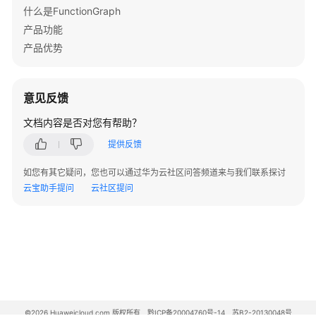
什么是FunctionGraph
库
产品功能
服
务
产品优势
（DDS）
触
发
意见反馈
器
文档内容是否对您有帮助？
（即
将
提供反馈
下
线
如您有其它疑问，您也可以通过华为云社区问答频道来与我们联系探讨
不
云宝助手提问
云社区提问
建
议
使
用）
使
用
数
©2026 Huaweicloud.com 版权所有
黔ICP备20004760号-14
苏B2-20130048号