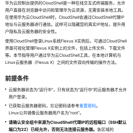
华为云控制台提供的CloudShell是一种在线交互式终端服务，允许
产
用户直接在浏览器中访问和管理华为云资源，无需安装本地工具。
品
在使用华为云CloudShell时，CloudShell会通过CloudShell代理IP
介
地址与云服务器进行通信。这样可以隐藏您的真实IP地址，提升用
绍
户隐私及云服务器的安全性。
快
使用CloudShell登录Linux系统Flexus X实例后，可通过CloudShell
速
界面可视化管理Flexus X实例上的文件，包括上传文件、下载文件
入
等。本节指导用户通过华为云CloudShell工具，在本地计算机与
门
Linux云服务器（Flexus X）之间的文件双向传输的操作方法。
用
前提条件
户
指
云服务器状态为
“运行中”
，只有状态为
“运行中”
的云服务器才允许
南
用户登录。
通
已获取云服务器密码，忘记密码请参考
重置密码
。
过
Linux公共镜像云服务器用户名为“root”。
IAM
请确认安全组中来源为CloudShell代理IP的远程端口（SSH默认
授
端口为22）已经允许，否则无法连接云服务器。
各区域的
予