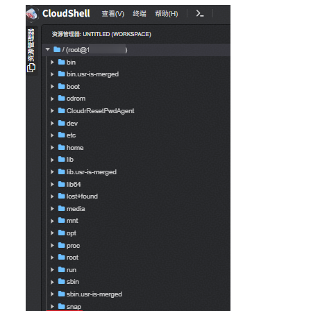
文
件
登
录
Windows
系
统
Flexus
X
实
例
上
传
和
下
载
文
件
使