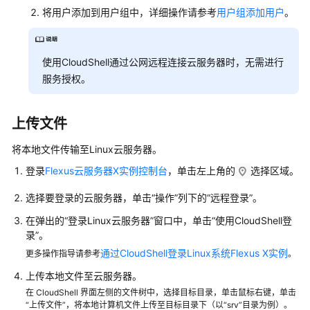
X
将用户添加到用户组中，详细操作请参考
用户组添加用户
。
实
例
使用CloudShell通过公网远程连接
云服务器
时，无需进行
通
服务授权。
过
CloudShell
登
上传文件
录
Linux
将本地文件传输至Linux云服务器。
系
登录
Flexus云服务器X实例控制台
，单击左上角的
选择区域。
统
Flexus
选择要登录的云服务器，单击“操作”列下的“远程登录”。
X
实
在弹出的“登录Linux云服务器”窗口中，单击“使用CloudShell登
录”。
例
通过CloudShell登录Linux系统Flexus X实例
更多操作指导请参考
。
通
上传本地文件至云服务器。
过
在 CloudShell 界面左侧的文件树中，选择目标目录，单击鼠标右键，单击
RDP
“上传文件”，将本地计算机文件上传至目标目录下（以“srv”目录为例）。