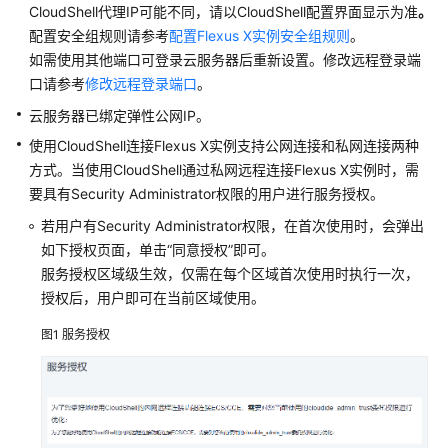
CloudShell代理IP可能不同，请以CloudShell配置界面显示为准
。
使
配置安全组规则请参考
配置Flexus X实例安全组规则
。
用
如需使用其他端口可登录云服务器后重新设置。修改远程登录端
Flexus
X
口请参考
修改远程登录端口
。
实
云服务器已绑定弹性公网IP。
例
使用CloudShell连接Flexus X实例支持公网连接和私网连接两种
的
方式。当使用CloudShell通过私网远程连接Flexus X实例时，需
权
限
要具有Security Administrator权限的用户进行服务授权。
若用户有Security Administrator权限，在首次使用时，会弹出
购
如下授权页面，单击“同意授权”即可。
买
服务授权区域级生效，仅需在每个区域首次使用时执行一次，
Flexus
授权后，用户即可在当前区域使用。
X
实
图1
服务授权
例
登
录
Flexus