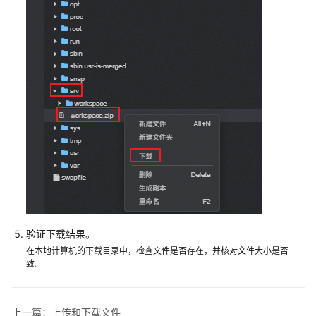
系
统
与
Linux
服
务
器
间
传
输
文
件
本
地
验证下载结果。
Windows
在本地计算机的下载目录中，检查文件是否存在，并核对文件大小是否一
主
致。
机
使
用
上一篇：上传和下载文件