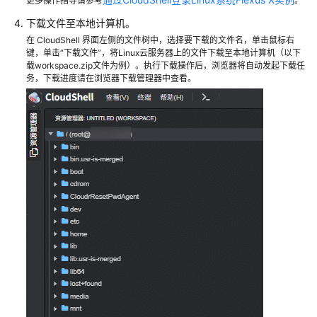
更多操作指导请参考
。
系
下载文件至本地计算机。
统
在 CloudShell 界面左侧的文件树中，选择要下载的文件名，单击鼠标右
与
键，单击“下载文件”，将Linux云服务器上的文件下载至本地计算机（以下
Windows
载workspace.zip文件为例）。执行下载操作后，浏览器将自动发起下载任
服
务，下载进度请在浏览器下载管理器中查看。
务
器
间
传
输
文
件
使
用
WinSCP
在
本
地
Windows