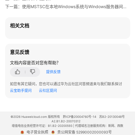
FTP
下一篇：使用MSTSC在本地Windows系统与Windows服务器间传输文件
上
传
文
相关文档
件
到
Windows/Linux
云
意见反馈
服
务
文档内容是否对您有帮助？
器
提供反馈
管
如您有其它疑问，您也可以通过华为云社区问答频道来与我们联系探讨
理
云宝助手提问
云社区提问
Flexus
X
实
例
©2026 Huaweicloud.com 版权所有
黔ICP备20004760号-14
苏B2-20130048号
A2.B1.B2-20070312
增值电信业务经营许可证：B1.B2-20200593 | 代理域名注册服务机构：新网、西数
镜
电子营业执照
贵公网安备 52990002000093号
像