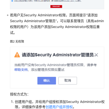
X
实
例
若用户无Security Administrator权限，页面将提示“请添加
Security Administrator管理员”，可以联系管理员（具有admin
登
权限的用户）为该用户添加Security Administrator权限后重
录
试。
方
式
图2
无权限
概
述
通
过
控
制
台
VNC
授权方式为：
登
录
创建用户组，并给用户组授权添加Security Administrator权
Flexus
限，详细操作请参考
创建用户组并授权
。