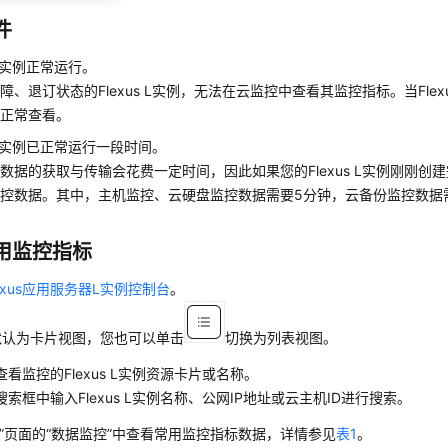
件
s L实例正常运行。
障、退订状态的Flexus L实例，无法在云监控中查看其监控指标。当Flex
可正常查看。
s L实例已正常运行一段时间。
数据的获取与传输会花费一定时间，因此如果您的Flexus L实例刚刚创建
控数据。其中，主机监控、云硬盘监控数据需要5分钟，云备份监控数据需
用监控指标
lexus应用服务器L实例控制台
。
默认为卡片视图，您也可以单击
切换为列表视图。
看监控的Flexus L实例资源卡片或名称。
索框中输入Flexus L实例名称、公网IP地址或云主机ID进行搜索。
览”页面的“数据监控”中查看常用监控指标数据，详情参见
表1
。