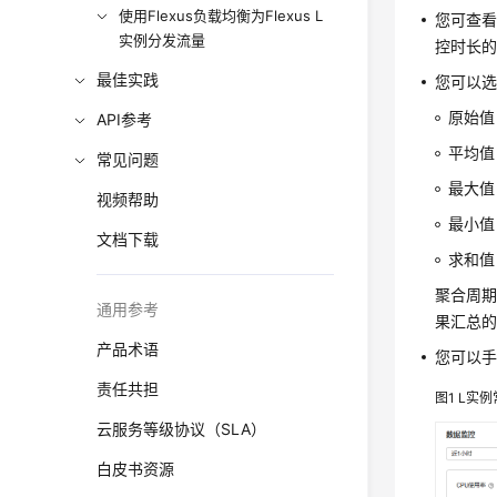
使用Flexus负载均衡为Flexus L
您可查看“
实例分发流量
控时长
最佳实践
您可以
原始值
API参考
平均值
常见问题
最大值
视频帮助
最小值
文档下载
求和值
聚合周
通用参考
果汇总的
产品术语
您可以手
责任共担
图1
L实例
云服务等级协议（SLA）
白皮书资源