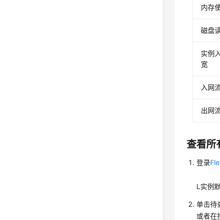
内存
磁盘读
实例入
宽
入网
出网
查看所
登录
F
L实例
单击待查
或者在搜