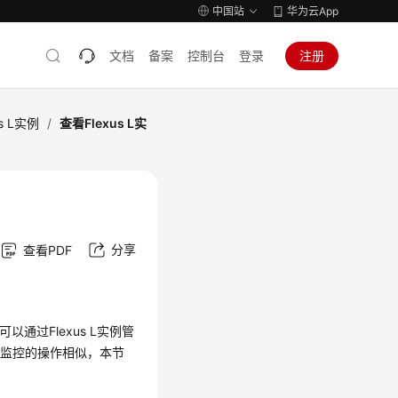
中国站
华为云App
文档
备案
控制台
登录
注册
s L实例
/
查看Flexus L实
分享
查看PDF
通过Flexus L实例管
份监控的操作相似，本节