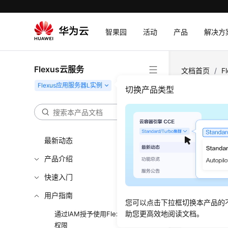
智果园
活动
产品
解决方
Flexus云服务
文档首页
/
F
例的监控指标
切换产品类型
查看F
最新动态
更新时间
产品介绍
操作场
快速入门
CES可以
用户指南
理控制台，
您可以点击下拉框切换本产品的
助您更高效地阅读文档。
通过IAM授予使用Flexus L实例的
以云主机
权限