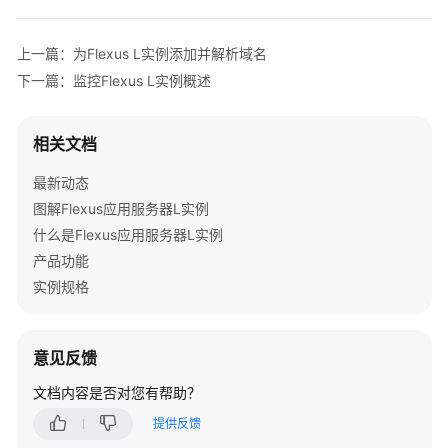
产
品
上一篇：为Flexus L实例添加并解析域名
介
下一篇：监控Flexus L实例概述
绍
快
相关文档
速
入
最新动态
门
图解Flexus应用服务器L实例
什么是Flexus应用服务器L实例
用
产品功能
户
指
实例规格
南
通
意见反馈
过
文档内容是否对您有帮助？
IAM
授
提供反馈
予