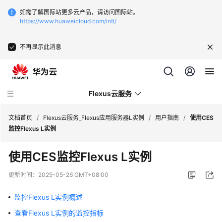
如需了解国际站更多云产品，请访问国际站。
https://www.huaweicloud.com/intl/
不再显示此消息
Flexus云服务
文档首页
/
Flexus云服务_Flexus应用服务器L实例
/
用户指南
/
使用CES
监控Flexus L实例
使用CES监控Flexus L实例
最
更新时间：
2025-05-26 GMT+08:00
新
动
监控Flexus L实例概述
态
查看Flexus L实例的监控指标