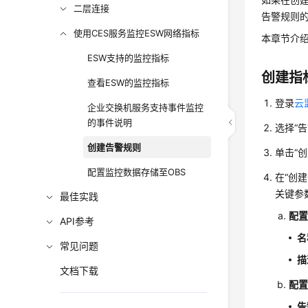
二层连接
告警规则
使用CES服务监控ESW网络指标
本章节介
ESW支持的监控指标
创建指
查看ESW的监控指标
登录
云
企业交换机服务支持事件监控
的事件说明
选择“告
创建告警规则
单击“
配置监控数据存储至OBS
在“创
关键参
最佳实践
配
API参考
名
常见问题
描
文档下载
配
告