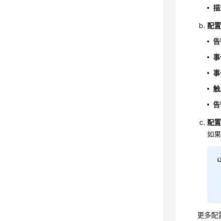
描
配
告
事
事
触
告
配
如果
更多配