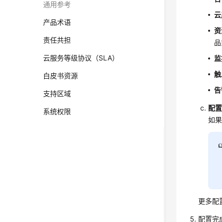
通用参考
云
产品术语
资
责任共担
品
云服务等级协议（SLA）
监
触
白皮书资源
告
支持区域
配
系统权限
如果
更多配
配置完