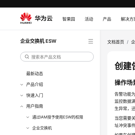
智果园
活动
产品
解决方
企业交换机 ESW
文档首页
/
企
创建
最新动态
操作场
产品介绍
告警功能
快速入门
监控数据
用户指南
生异常，
通过IAM授予使用ESW的权限
当您需要
址冲突事
企业交换机
如果在创