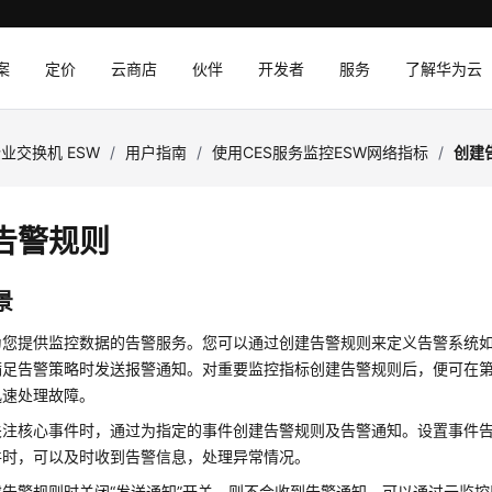
案
定价
云商店
伙伴
开发者
服务
了解华为云
业交换机 ESW
/
用户指南
/
使用CES服务监控ESW网络指标
/
创建
告警规则
景
为您提供监控数据的告警服务。您可以通过创建告警规则来定义告警系统
满足告警策略时发送报警通知。对重要监控指标创建告警规则后，便可在
迅速处理故障。
关注核心事件时，通过为指定的事件创建告警规则及告警通知。设置事件告
件时，可以及时收到告警信息，处理异常情况。
建告警规则时关闭“发送通知”开关，则不会收到告警通知。可以通过云监