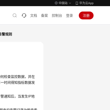
中国站
华为云App
文档
备案
控制台
登录
注册
告警规则
如何检查监控数据，并在
第一时间得知指标数据发
警通知后，当发生IP地
控服务的告警记录功能查看