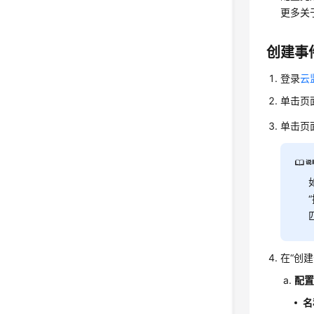
更多关
创建事
登录
云
单击页
单击页
在“创
配
名