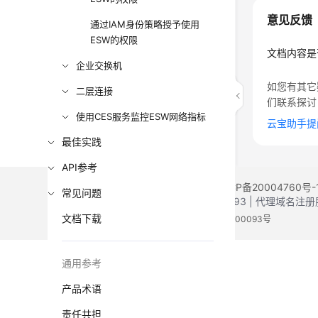
意见反馈
通过IAM身份策略授予使用
ESW的权限
文档内容是
企业交换机
如您有其它
二层连接
们联系探讨
使用CES服务监控ESW网络指标
云宝助手提
最佳实践
API参考
©2026 Huaweicloud.com 版权所有
黔ICP备20004760号-
常见问题
增值电信业务经营许可证：B1.B2-20200593 | 代理域名
文档下载
电子营业执照
贵公网安备 52990002000093号
通用参考
产品术语
责任共担