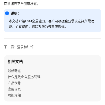
介
面掌握云平台健康状态。
绍
说明：
快
本文档介绍ESM全量能力，客户可根据企业需求选择所需功
速
能。如有疑问，请联系华为云客服咨询。
入
门
用
下一篇：登录和注销
户
指
南
相关文档
最新动态
操
作
什么是政企自服务管理
前
产品优势
必
应用场景
读
功能介绍
登