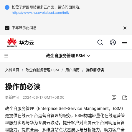
如需了解国际站更多云产品，请访问国际站。
https://www.huaweicloud.com/intl/
不再显示此消息
政企自服务管理 ESM
文档首页
/
政企自服务管理 ESM
/
用户指南
/
操作前必读
操作前必读
最
新
更新时间：
2024-06-17 GMT+08:00
动
态
政企自服务管理（Enterprise Self-Service Management，ESM）
是提供在线云平台运营自管理的服务，ESM构建轻量化在线运营管
产
理服务实现与华为专属云联动，提升客户对专属云平台自助运营管
品
理能力。提供全面、多维度站点状态展示与分析能力，助力客户全