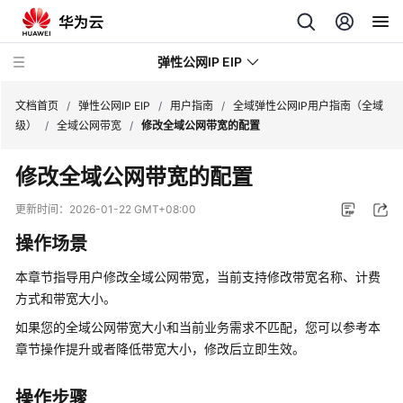
弹性公网IP EIP
文档首页
/
弹性公网IP EIP
/
用户指南
/
全域弹性公网IP用户指南（全域
级）
/
全域公网带宽
/
修改全域公网带宽的配置
最
修改全域公网带宽的配置
新
动
更新时间：
2026-01-22 GMT+08:00
态
操作场景
产
本章节指导用户修改全域公网带宽，当前支持修改带宽名称、计费
品
方式和带宽大小。
介
绍
如果您的全域公网带宽大小和当前业务需求不匹配，您可以参考本
章节操作提升或者降低带宽大小，修改后立即生效。
计
费
操作步骤