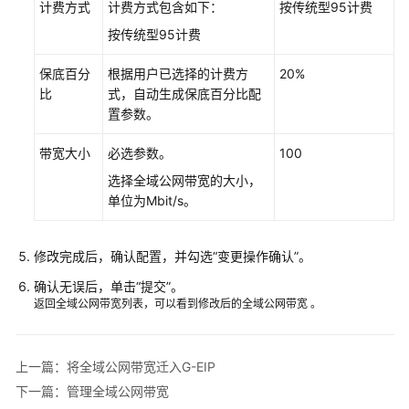
计费方式
计费方式包含如下：
按传统型95计费
南
按传统型95计费
（区
域
保底百分
根据用户已选择的计费方
20%
级）
比
式，自动生成保底百分比配
置参数。
全
域
带宽大小
必选参数。
100
弹
选择全域公网带宽的大小，
性
单位为Mbit/s。
公
网
IP
修改完成后，确认配置，并勾选“变更操作确认”。
用
户
确认无误后，单击
“提交”
。
指
返回全域公网带宽列表，可以看到修改后的全域公网带宽 。
南
（全
域
上一篇：将全域公网带宽迁入G-EIP
级）
下一篇：管理全域公网带宽