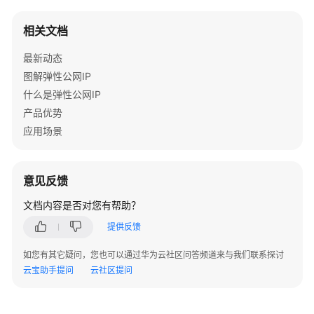
G-
EIP
相关文档
权
最新动态
限
管
图解弹性公网IP
理
什么是弹性公网IP
产品优势
全
应用场景
域
弹
性
意见反馈
公
网
文档内容是否对您有帮助？
IP
提供反馈
全
如您有其它疑问，您也可以通过华为云社区问答频道来与我们联系探讨
域
云宝助手提问
云社区提问
互
联
网