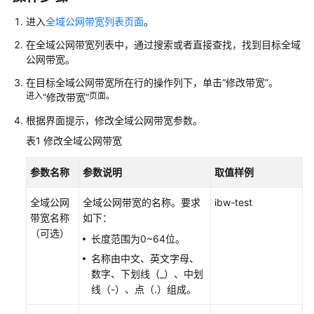
说
明
进入
全域公网带宽列表页面
。
在全域公网带宽列表中，通过搜索或者直接查找，找到目标全域
快
公网带宽。
速
入
在目标全域公网带宽所在行的操作列下，单击
“修改带宽”
。
门
进入
页面。
“修改带宽”
根据界面提示，修改全域公网带宽参数。
用
表1
修改全域公网带宽
户
指
参数名称
参数说明
取值样例
南
全域公网
全域公网带宽的名称。要求
ibw-test
弹
带宽名称
如下：
性
（可选）
公
长度范围为0~64位。
网
名称由中文、英文字母、
IP
数字、下划线（_）、中划
用
线（-）、点（.）组成。
户
指