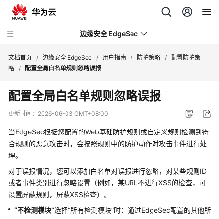
边缘安全 EdgeSec
文档首页
/
边缘安全 EdgeSec
/
用户指南
/
防护策略
/
配置防护策
略
/
配置全局白名单规则忽略误报
最
配置全局白名单规则忽略误报
新
动
更新时间：
2026-06-03 GMT+08:00
态
当EdgeSec根据您配置的Web基础防护规则或自定义规则检测到符
产
合规则的恶意攻击时，会按照规则中的防护动作对攻击事件进行处
品
理。
介
对于误报情况，您可以添加白名单对误报进行忽略，对某些规则ID
绍
或者事件类别进行忽略设置（例如，某URL不进行XSS的检查，可
设置屏蔽规则，屏蔽XSS检查）。
计
费
“不检测模块”
选择
“所有检测模块”
时：通过EdgeSec配置的其他所