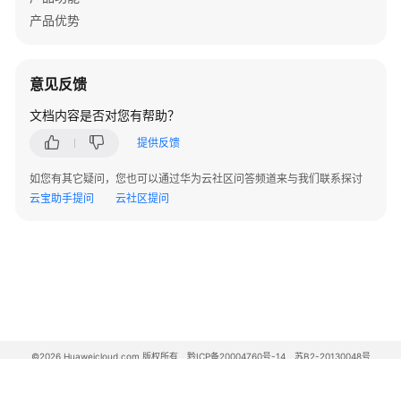
防
产品优势
护
规
则
防
意见反馈
御
文档内容是否对您有帮助？
机
器
提供反馈
行
如您有其它疑问，您也可以通过华为云社区问答频道来与我们联系探讨
为
云宝助手提问
云社区提问
配
置
全
局
白
名
单
©2026 Huaweicloud.com 版权所有
黔ICP备20004760号-14
苏B2-20130048号
规
A2.B1.B2-20070312
则
增值电信业务经营许可证：B1.B2-20200593 | 代理域名注册服务机构：新网、西数
忽