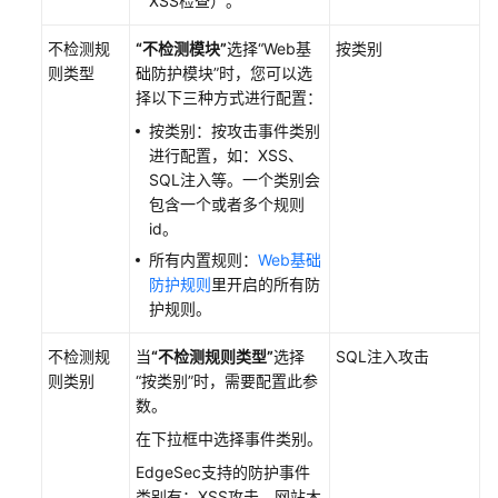
XSS检查）。
制
化
不检测规
“不检测模块”
选择
“Web基
按类别
防
则类型
础防护模块”
时，您可以选
护
择以下三种方式进行配置：
策
略
按类别：按攻击事件类别
进行配置，如：XSS、
创
SQL注入等。一个类别会
建
包含一个或者多个规则
引
id。
用
所有内置规则：
Web基础
表
防护规则
里开启的所有防
对
护规则。
防
护
不检测规
当
“不检测规则类型”
选择
SQL注入攻击
指
则类别
“按类别”
时，需要配置此参
标
数。
进
在下拉框中选择事件类别。
行
批
EdgeSec支持的防护事件
量
类别有：XSS攻击、网站木