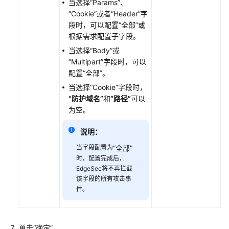
当选择
“Params”
、
攻
“Cookie”
或者
“Header”
字
击
段时，可以配置
“全部”
或
惩
根据需求配置子字段。
罚
当选择
“Body”
或
标
“Multipart”
字段时，可以
准
配置
“全部”
。
封
禁
当选择
“Cookie”
字段时，
访
“防护域名”
和
“路径”
可以
问
为空。
者
说明：
指
定
当字段配置为
“全部”
时
时，配置完成后，
长
EdgeSec将不再拦截
该字段的所有攻击事
配
件。
置
地
理
单击
“确定”
。