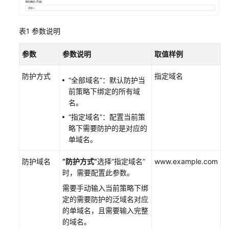
防
护
表1
参数说明
策
略
参数
参数说明
取值样例
配
防护方式
指定域名
置
“全部域名”
：默认防护当
防
前策略下绑定的所有域
护
名。
策
“指定域名”
：配置当前策
略
略下需要防护的是对应的
单域名。
配
置
防护域名
“防护方式”
选择
“指定域名”
www.example.com
引
时，需要配置此参数。
导
需要手动输入当前策略下绑
定的需要防护的泛域名对应
配
的单域名，且需要输入完整
置
的域名。
Web