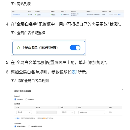
图1
网站列表
接
入
在
“全局白名单”
配置框中，用户可根据自己的需要更改
“状态”
。
防
护
图2
全局白名单配置框
策
略
防
在
“全局白名单”
规则配置页面左上角，单击
“添加规则”
。
护
策
添加全局白名单规则，参数说明如
表1
所示。
略
图3
添加全局白名单规则
概
述
新
增
或
管
理