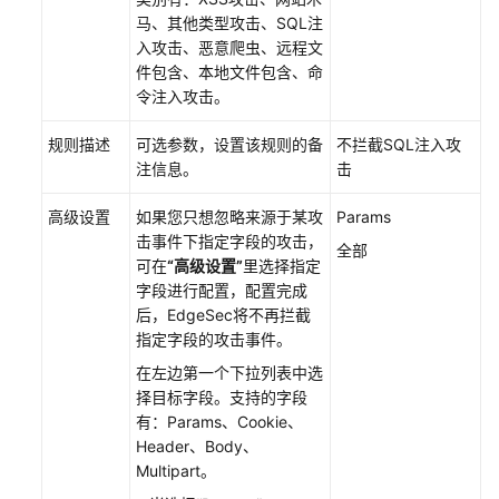
配
马、其他类型攻击、SQL注
置
入攻击、恶意爬虫、远程文
件包含、本地文件包含、命
令注入攻击。
配
置
规则描述
可选参数，设置该规则的备
不拦截SQL注入攻
IP
注信息。
击
黑
白
高级设置
如果您只想忽略来源于某攻
Params
名
击事件下指定字段的攻击，
单
全部
可在
“高级设置”
里选择指定
规
字段进行配置，配置完成
则
后，EdgeSec将不再拦截
拦
指定字段的攻击事件。
截
指
在左边第一个下拉列表中选
定
择目标字段。支持的字段
IP
有：Params、Cookie、
Header、Body、
配
Multipart。
置