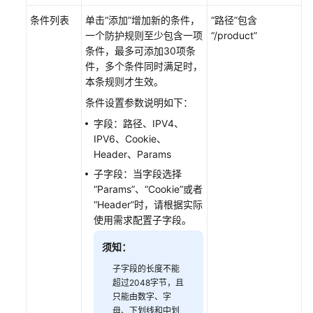
基
条件列表
单击
“添加”
增加新的条件，
“路径”
包含
础
一个防护规则至少包含一项
“/product”
防
条件，最多可添加30项条
护
件，多个条件同时满足时，
规
本条规则才生效。
则
条件设置参数说明如下：
防
御
字段：路径、IPV4、
常
IPV6、Cookie、
见
Header、Params
Web
子字段：当字段选择
攻
“Params”
、
“Cookie”
或者
击
“Header”
时，请根据实际
使用需求配置子字段。
配
置
须知：
CC
子字段的长度不能
攻
超过2048字节，且
击
只能由数字、字
防
母、下划线和中划