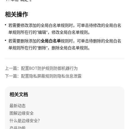
位
置
相关操作
访
问
若需要修改添加的全局白名单规则时，可单击待修改的全局白名
控
单规则所在行的
“编辑”
，修改全局白名单规则。
制
若需要删除添加的
全局白名单
规则时，可单击待删除的全局白名
规
则
单规则所在行的
“删除”
，删除全局白名单规则。
拦
截
特
上一篇：配置BOT防护规则防御机器行为
定
下一篇：配置隐私屏蔽规则防隐私信息泄露
区
域
请
相关文档
求
最新动态
配
图解边缘安全
置
什么是边缘安全？
BOT
产品功能