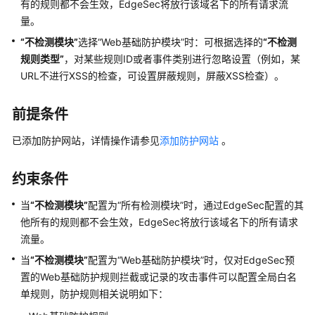
说
有的规则都不会生效，EdgeSec将放行该域名下的所有请求流
明
量。
“不检测模块”
选择
“Web基础防护模块”
时：可根据选择的
“不检测
快
规则类型”
，对某些规则ID或者事件类别进行忽略设置（例如，某
速
URL不进行XSS的检查，可设置屏蔽规则，屏蔽XSS检查）。
入
门
前提条件
用
已添加防护网站，详情操作请参见
添加防护网站
。
户
指
南
约束条件
当
“不检测模块”
配置为
“所有检测模块”
时，通过EdgeSec配置的其
创
他所有的规则都不会生效，EdgeSec将放行该域名下的所有请求
建
用
流量。
户
当
“不检测模块”
配置为
“Web基础防护模块”
时，仅对EdgeSec预
组
置的Web基础防护规则拦截或记录的攻击事件可以配置全局白名
并
单规则，防护规则相关说明如下：
授
权