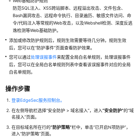
Web基础防护规则
使
防范SQL注入、XSS跨站脚本、远程溢出攻击、文件包含、
用
Bash漏洞攻击、远程命令执行、目录遍历、敏感文件访问、命
EdgeSec
令/代码注入等常规的Web攻击，以及Webshell检测、深度反逃
逸检测等Web基础防护。
购
添加或修改防护规则后，规则生效需要等待几分钟。规则生效
买
后，您可以在
“防护事件”
页面查看防护效果。
边
缘
您可以通过
处理误报事件
来配置全局白名单规则，处理误报事件
安
后，您可以在全局白名单规则列表中查看该误报事件对应的全局
全
白名单规则。
防
操作步骤
护
使
登录EdgeSec服务控制台。
用
在左侧导航栏选择
流
“
安全防护
>
域名接入
”
，进入
“安全防护”
的
“域
名接入”
页面。
程
在目标域名所在行的
“防护策略”
栏中，单击
“已开启N项防护”
，
域
进入
“防护策略”
页面。
名