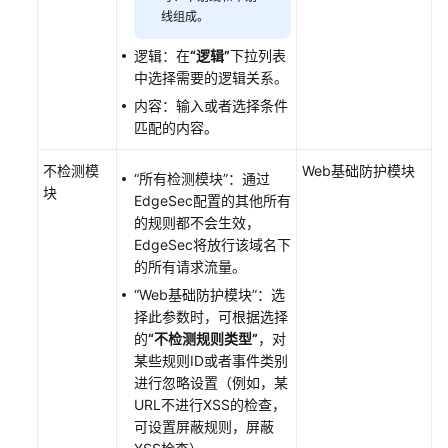
护
线组成。
规
则
逻辑：在
“逻辑”
下拉列表
防
中选择需要的逻辑关系。
御
内容：输入或者选择条件
CC
匹配的内容。
攻
击
不检测模
Web基础防护模块
“所有检测模块”
：通过
块
EdgeSec配置的其他所有
配
的规则都不会生效，
置
EdgeSec将放行该域名下
精
的所有请求流量。
准
“Web基础防护模块”
：选
访
择此参数时，可根据选择
问
的
“不检测规则类型”
，对
防
某些规则ID或者事件类别
护
进行忽略设置（例如，某
规
URL不进行XSS的检查，
则
可设置屏蔽规则，屏蔽
定