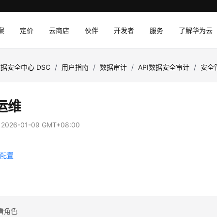
案
定价
云商店
伙伴
开发者
服务
了解华为云
据安全中心 DSC
/
用户指南
/
数据审计
/
API数据安全审计
/
安全
运维
：
2026-01-09 GMT+08:00
全配置
知
看角色