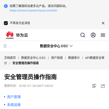
如需了解国际站更多云产品，请访问国际站。
https://www.huaweicloud.com/intl/
不再显示此消息
数据安全中心 DSC
文档首页
/
数据安全中心 DSC
/
用户指南
/
数据审计
/
API数据安全审
计
/
安全管理员操作指南
最
安全管理员操作指南
新
动
更新时间：
2026-07-28 GMT+08:00
态
用户管理
产
系统运维
品