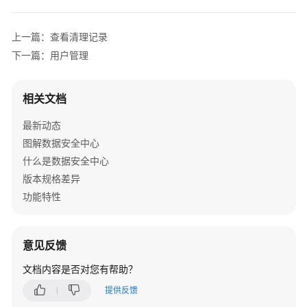
介
绍
上一篇：查看清理记录
计
下一篇：用户管理
费
说
相关文档
明
最新动态
快
图解数据安全中心
速
入
什么是数据安全中心
门
版本规格差异
功能特性
用
户
指
意见反馈
南
文档内容是否对您有帮助？
开
提供反馈
通