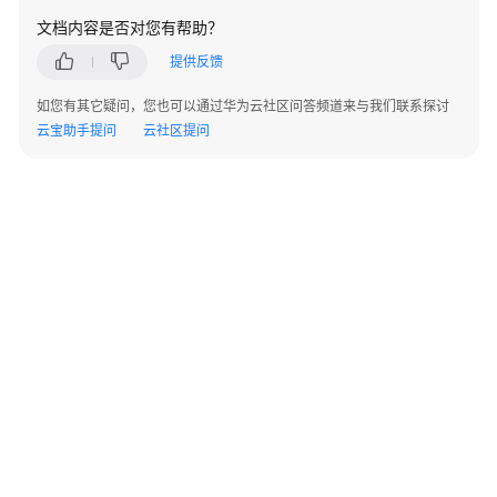
数
文档内容是否对您有帮助？
据
安
提供反馈
全
如您有其它疑问，您也可以通过华为云社区问答频道来与我们联系探讨
中
云宝助手提问
云社区提问
心
云
资
产
委
托
授
权/
停
止
授
权
©2026 Huaweicloud.com 版权所有
黔ICP备20004760号-14
苏B2-20130048号
资
A2.B1.B2-20070312
增值电信业务经营许可证：B1.B2-20200593 | 代理域名注册服务机构：新网、西数