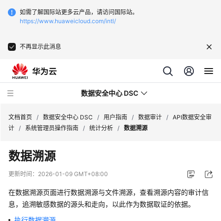
如需了解国际站更多云产品，请访问国际站。
https://www.huaweicloud.com/intl/
不再显示此消息
数据安全中心 DSC
文档首页
/
数据安全中心 DSC
/
用户指南
/
数据审计
/
API数据安全审
计
/
系统管理员操作指南
/
统计分析
/
数据溯源
最
数据溯源
新
动
更新时间：
2026-01-09 GMT+08:00
态
在数据溯源页面进行数据溯源与文件溯源，查看溯源内容的审计信
产
息，追溯敏感数据的源头和走向，以此作为数据取证的依据。
品
执行数据溯源