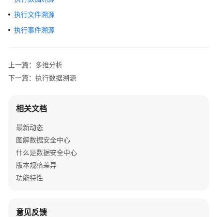
介
执行文件溯源
绍
执行事件溯源
计
费
说
上一篇：多维分析
明
下一篇：执行数据溯源
快
速
相关文档
入
门
最新动态
图解数据安全中心
用
什么是数据安全中心
户
版本规格差异
指
功能特性
南
开
通
意见反馈