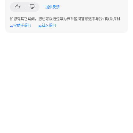
数
提供反馈
据
安
如您有其它疑问，您也可以通过华为云社区问答频道来与我们联系探讨
全
云宝助手提问
云社区提问
中
心
云
资
产
委
托
授
权/
停
止
授
©2026 Huaweicloud.com 版权所有
黔ICP备20004760号-14
苏B2-20130048号
权
A2.B1.B2-20070312
增值电信业务经营许可证：B1.B2-20200593 | 代理域名注册服务机构：新网、西数
资
电子营业执照
贵公网安备 52990002000093号