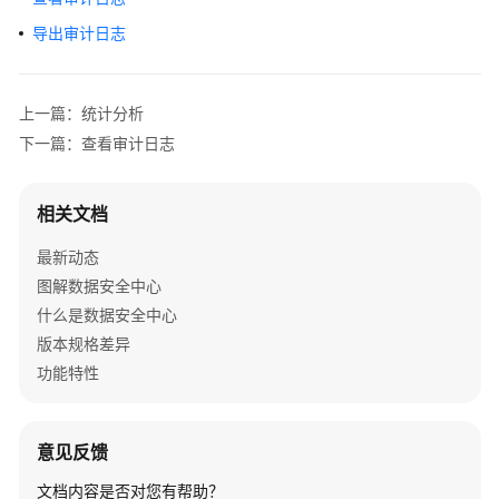
介
导出审计日志
绍
计
费
上一篇：统计分析
说
下一篇：查看审计日志
明
快
相关文档
速
最新动态
入
门
图解数据安全中心
什么是数据安全中心
用
版本规格差异
户
功能特性
指
南
意见反馈
开
通
文档内容是否对您有帮助？