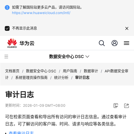
如需了解国际站更多云产品，请访问国际站。
https://www.huaweicloud.com/intl/
不再显示此消息
数据安全中心 DSC
文档首页
/
数据安全中心 DSC
/
用户指南
/
数据审计
/
API数据安全审
计
/
系统管理员操作指南
/
统计分析
/
审计日志
最
审计日志
新
动
更新时间：
2026-01-09 GMT+08:00
态
可在检索页面查看和导出所有访问的审计日志信息。通过查看审计
产
日志，可了解访问的客户端、时间、请求与响应等各类信息。
品
查看审计日志