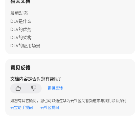
相关文档
如
何
最新动态
使
DLV是什么
用
DLV的优势
DLV
DLV的架构
使
DLV的应用场景
用
流
程
意见反馈
文档内容是否对您有帮助？
快
速
提供反馈
搭
建
如您有其它疑问，您也可以通过华为云社区问答频道来与我们联系探讨
大
云宝助手提问
云社区提问
屏
（交
互
功