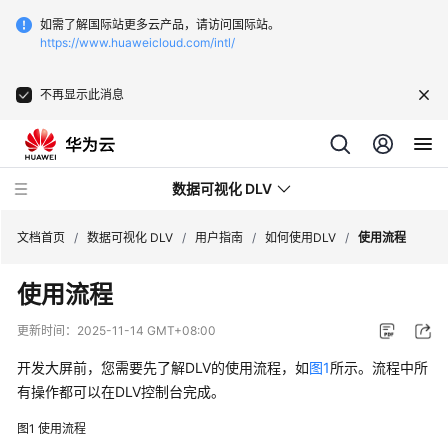
如需了解国际站更多云产品，请访问国际站。
https://www.huaweicloud.com/intl/
不再显示此消息
数据可视化 DLV
文档首页
/
数据可视化 DLV
/
用户指南
/
如何使用DLV
/
使用流程
使用流程
最
新
更新时间：
2025-11-14 GMT+08:00
动
态
开发大屏前，您需要先了解DLV的使用流程，如
图1
所示。流程中所
有操作都可以在DLV控制台完成。
产
图1
使用流程
品