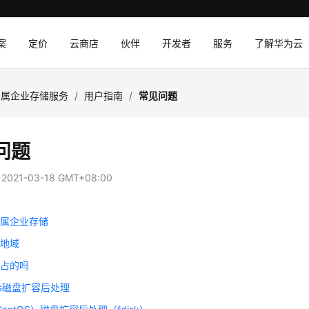
案
定价
云商店
伙伴
开发者
服务
了解华为云
专属企业存储服务
/
用户指南
/
常见问题
问题
：
2021-03-18 GMT+08:00
专属企业存储
择地域
独占的吗
ows磁盘扩容后处理