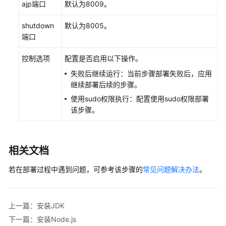
ajp端口
默认为8009。
并
授
shutdown
默认为8005。
权
端口
使
用
控制选项
配置是否启用以下操作。
CodeArts
失败后继续运行：当前步骤部署失败后，应用
Deploy
继续部署后续的步骤。
使用sudo权限执行：配置使用sudo权限部署
访
该步骤。
问
CodeArts
Deploy
服
相关文档
务
首
若在部署过程中遇到问题，可参考该步骤的
常见问题解决办法
。
页
配
上一篇：安装JDK
置
下一篇：安装Node.js
CodeArts