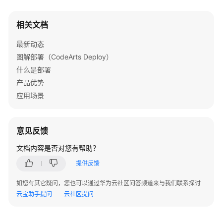
Deploy
服
相关文档
务
的
最新动态
主
图解部署（CodeArts Deploy）
机
什么是部署
集
产品优势
群
应用场景
新
建
CodeArts
意见反馈
Deploy
文档内容是否对您有帮助？
应
用
提供反馈
如您有其它疑问，您也可以通过华为云社区问答频道来与我们联系探讨
配
云宝助手提问
云社区提问
置
CodeArts
Deploy