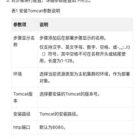
入
对步骤进行配置，详细参数配置如下所示。
门
表1
安装Tomcat参数说明
用
参数项
说明
户
指
步骤显示名
步骤添加后在部署步骤显示的名称。
南
称
仅支持汉字、英文字母、数字、空格、或-_,;:./()
（）符号，其中空格不可在名称开头或结尾使
部
用，长度为1-128。
署
服
环境
选择当前资源类型为主机集群的环境，作为部署
务
对象。
CodeArts
Deploy
Tomcat版
选择要安装的Tomcat的版本号。
使
本
用
流
安装路径
Tomcat的安装路径。
程
http端口
默认为8080。
开
通