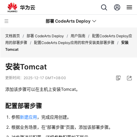
部署 CodeArts Deploy
文档首页
/
部署 CodeArts Deploy
/
用户指南
/
配置CodeArts Deploy应
用的部署步骤
/
配置CodeArts Deploy应用的软件安装类部署步骤
/
安装
Tomcat
最
新
安装Tomcat
动
态
更新时间：
2025-12-17 GMT+08:00
添加该步骤可以在主机上安装Tomcat。
产
品
介
配置部署步骤
绍
参照
新建应用
，完成应用创建。
快
根据业务场景，在“部署步骤”页面，添加该部署步骤。
速