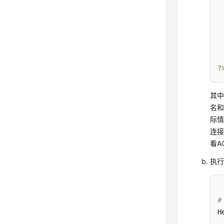
 
?
其中，
名
际情
连
看A
执
#
H