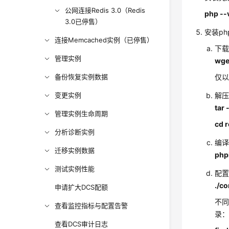
公网连接Redis 3.0（Redis
php --
3.0已停售）
安装ph
连接Memcached实例（已停售）
下载
管理实例
wget
备份恢复实例数据
仅以
变更实例
解压
tar 
管理实例生命周期
cd r
分析诊断实例
编
迁移实例数据
php
测试实例性能
配置
./c
申请扩大DCS配额
不同
查看监控指标与配置告警
录
查看DCS审计日志