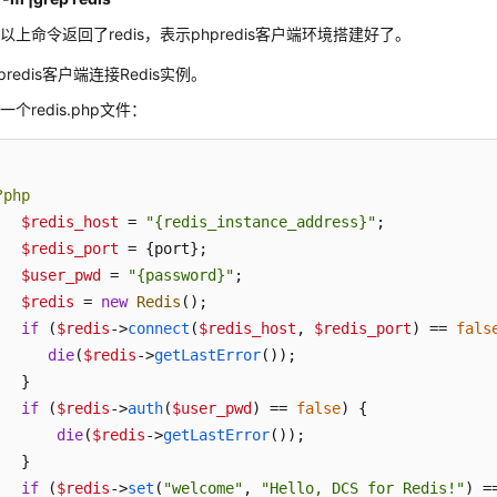
以上命令返回了redis，表示phpredis客户端环境搭建好了。
predis客户端连接Redis实例。
一个redis.php文件：
?php
$redis_host
 = 
"{redis_instance_address}"
;

$redis_port
 = {port};

$user_pwd
 = 
"{password}"
;

$redis
 = 
new
Redis
();

if
 (
$redis
->
connect
(
$redis_host
, 
$redis_port
) == 
fals
die
(
$redis
->
getLastError
());

   }

if
 (
$redis
->
auth
(
$user_pwd
) == 
false
) {

die
(
$redis
->
getLastError
());

   }

if
 (
$redis
->
set
(
"welcome"
, 
"Hello, DCS for Redis!"
) =