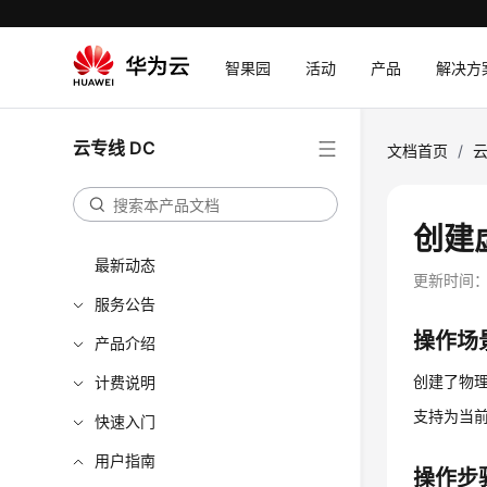
智果园
活动
产品
解决方
云专线 DC
文档首页
/
云
创建
最新动态
更新时间
服务公告
操作场
产品介绍
创建了物
计费说明
支持为当
快速入门
用户指南
操作步