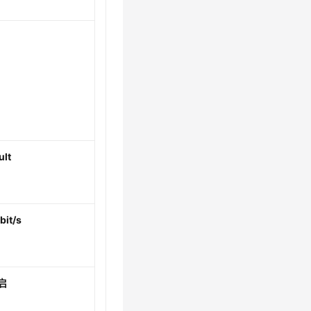
ult
bit/s
启