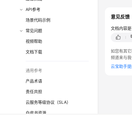
API参考
意见反馈
场景代码示例
文档内容是
常见问题
视频帮助
如您有其它
文档下载
频道来与我
云宝助手提
通用参考
产品术语
责任共担
云服务等级协议（SLA）
白皮书资源
©2026 Huaweicloud.com 版权所有
黔ICP备20004760号-
支持区域
增值电信业务经营许可证：B1.B2-20200593 | 代理域名