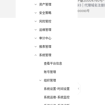
©2026 Huaweicloud.com 版权所有
黔ICP备20004760号-
资产管理
增值电信业务经营许可证：B1.B2-20200593 | 代理域名
电子营业执照
贵公网安备 52990002000093号
安全策略
风险管控
运维管理
审计中心
报表管理
系统管理
查看平台信息
账号管理
组织管理
系统设置-时间设置
系统运维-系统监控