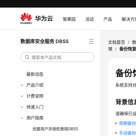
智果园
活动
产品
解决方
数据库安全服务 DBSS
文档首页
/
数
理
/
备份恢
备份
最新动态
产品介绍
系统支持
计费说明
背景信
快速入门
请确保已
用户指南
周期备
创建用户并授权使用DBSS
手动备