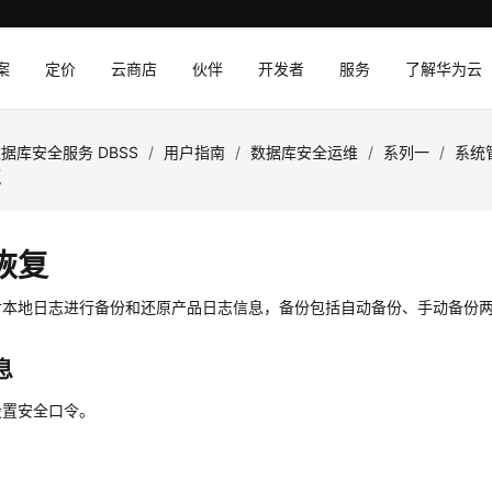
案
定价
云商店
伙伴
开发者
服务
了解华为云
据库安全服务 DBSS
/
用户指南
/
数据库安全运维
/
系列一
/
系统
复
恢复
对本地日志进行备份和还原产品日志信息，备份包括自动备份、手动备份
息
设置安全口令。
份
份