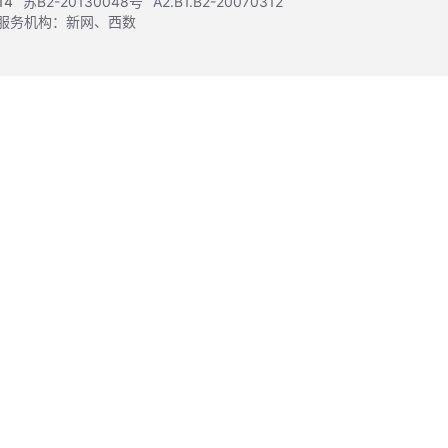
14
苏B2-20130048号
A2.B1.B2-20070312
注册服务机构：新网、西数