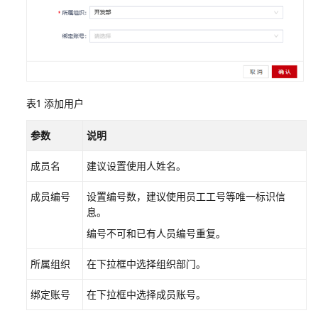
用
户
并
授
权
使
用
表1
添加用户
DBSS
参数
说明
购
买
成员名
建议设置使用人姓名。
数
据
成员编号
设置编号数，建议使用员工工号等唯一标识信
库
息。
安
编号不可和已有人员编号重复。
全
服
所属组织
在下拉框中选择组织部门。
务
绑定账号
在下拉框中选择成员账号。
数