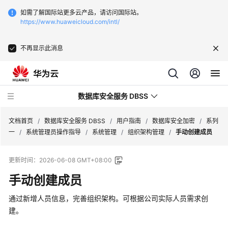
如需了解国际站更多云产品，请访问国际站。
https://www.huaweicloud.com/intl/
不再显示此消息
数据库安全服务 DBSS
文档首页
/
数据库安全服务 DBSS
/
用户指南
/
数据库安全加密
/
系列
一
/
系统管理员操作指导
/
系统管理
/
组织架构管理
/
手动创建成员
最
更新时间：
2026-06-08 GMT+08:00
新
动
手动创建成员
态
通过新增人员信息，完善组织架构。可根据公司实际人员需求创
产
建。
品