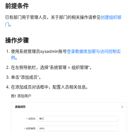
介
前提条件
绍
已有部门用于管理人员，关于部门的相关操作请参见
创建组织部
计
门
。
费
说
操作步骤
明
使用系统管理员sysadmin账号
登录数据库加密与访问控制实
快
例
。
速
在左侧导航栏，选择
“
系统管理 > 组织管理
”
。
入
门
单击
“添加成员”
。
在添加成员对话框中，配置人员相关信息。
用
户
图1
添加用户
指
南
创
建