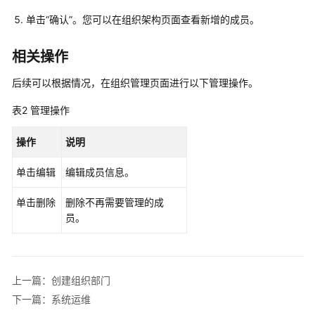
据
单击
“确认”
。您可以在组织架构页面查看新增的成员。
库
安
全
相关操作
审
计
后续可以根据情况，在组织管理页面进行以下管理操作。
表2
管理操作
数
据
操作
说明
库
安
单击编辑
编辑成员信息。
全
加
单击删除
删除不再需要管理的成
密
员。
系
列
一
上一篇：创建组织部门
下一篇：系统运维
数