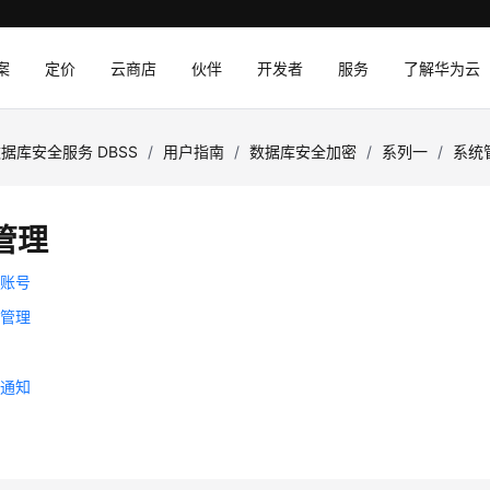
案
定价
云商店
伙伴
开发者
服务
了解华为云
据库安全服务 DBSS
/
用户指南
/
数据库安全加密
/
系列一
/
系统
管理
建账号
构管理
维
息通知
置