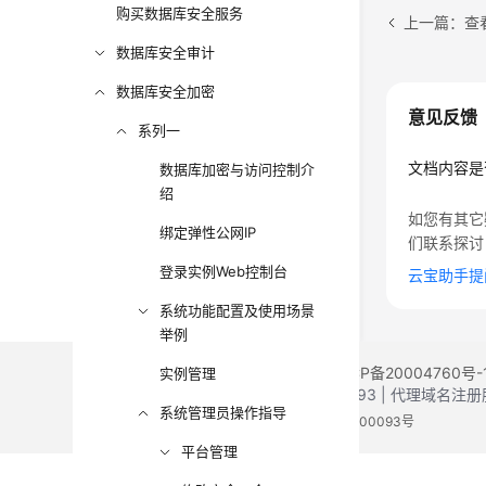
购买数据库安全服务
上一篇：查
数据库安全审计
数据库安全加密
意见反馈
系列一
文档内容是
数据库加密与访问控制介
绍
如您有其它
绑定弹性公网IP
们联系探讨
登录实例Web控制台
云宝助手提
系统功能配置及使用场景
举例
©2026 Huaweicloud.com 版权所有
黔ICP备20004760号-
实例管理
增值电信业务经营许可证：B1.B2-20200593 | 代理域名
系统管理员操作指导
电子营业执照
贵公网安备 52990002000093号
平台管理