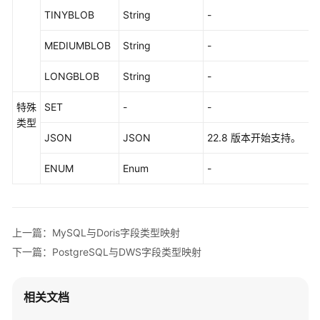
用
TINYBLOB
String
-
前
自
MEDIUMBLOB
String
-
检
LONGBLOB
String
-
授
权
特殊
SET
-
-
使
类型
用
JSON
JSON
22.8 版本开始支持。
实
时
ENUM
Enum
-
数
据
集
成
上一篇：MySQL与Doris字段类型映射
下一篇：PostgreSQL与DWS字段类型映射
打
通
网
相关文档
络