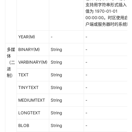
述
支持用字符串形式插入，
值为 1970-01-01
约
00:00:00。时区使用启
束
户端或服务器时的系统时
与
YEAR(M)
-
-
限
制
多媒
BINARY(M)
String
-
体
支
VARBINARY(M)
String
-
（二
持
进
的
TEXT
String
-
制）
数
据
TINYTEXT
String
-
源
MEDIUMTEXT
String
-
实
时
LONGTEXT
String
-
作
业
BLOB
String
-
使