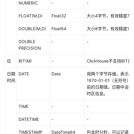
NUMERIC
-
-
成
（离
FLOAT(M,D)
Float32
大小4字节，有效精度7位
线
作
DOUBLE(M,D)
Float64
大小8字节，有效精度16
业）
DOUBLE
-
-
数
PRECISION
据
集
位
BIT(M)
-
ClickHouse不支持BIT
成
（实
日期
DATE
Date
用两个字节存储，表示从
时
时间
1970-01-01（无符号）
作
前的日期值。日期中没有
业）
时区信息。
实
TIME
-
-
时
作
DATETIME
-
-
业
概
TIMESTAMP
DateTime64
包含时分秒，可以记录亚