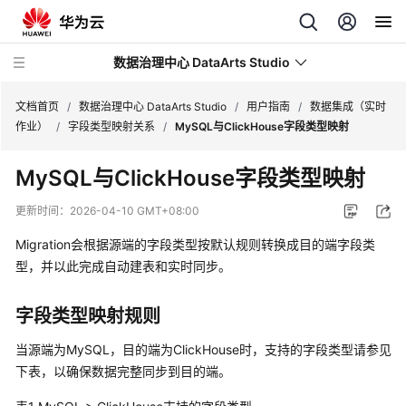
数据治理中心 DataArts Studio
文档首页
/
数据治理中心 DataArts Studio
/
用户指南
/
数据集成（实时
作业）
/
字段类型映射关系
/
MySQL与ClickHouse字段类型映射
最
MySQL与ClickHouse字段类型映射
新
动
更新时间：
2026-04-10 GMT+08:00
态
Migration会根据源端的字段类型按默认规则转换成目的端字段类
服
型，并以此完成自动建表和实时同步。
务
公
字段类型映射规则
告
当源端为MySQL，目的端为ClickHouse时，支持的字段类型请参见
产
下表，以确保数据完整同步到目的端。
品