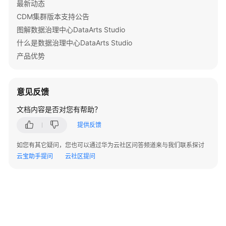
最新动态
新
CDM集群版本支持公告
建
图解数据治理中心DataArts Studio
实
什么是数据治理中心DataArts Studio
时
产品优势
集
成
作
意见反馈
业
文档内容是否对您有帮助？
配
提供反馈
置
实
如您有其它疑问，您也可以通过华为云社区问答频道来与我们联系探讨
时
云宝助手提问
云社区提问
集
成
作
业
实