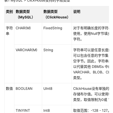
表1
介
MySQL > ClickHouse支持的字段类型
绍
类别
数据类型
数据类型
说明
（MySQL）
（ClickHouse）
数
据
字符
CHAR(M)
FixedString
对于有明确长度的字符串
治
串
使用，使用Null字节填充
理
字符。
方
法
VARCHAR(M)
String
字符串可以是任意长度的
论
可以包含任意的字节集，
空字节。因此，字符串类
快
以代替其他 DBMSs 中的
速
VARCHAR、BLOB、CLO
入
类型。
门
数值
BOOLEAN
UInt8
ClickHouse没有单独的
用
存储布尔值。可以使用UIn
户
类型，取值限制为0或 1
指
南
TINYINT
Int8
取值范围：-128 - 127。