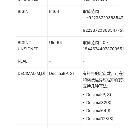
用
BIGINT
Int64
取值范围
DataArts
：-922337203685477
Studio
-
92233720368547758
管
理
BIGINT
UInt64
取值范围：0 -
中
UNSIGNED
184467440737095516
心
REAL
-
-
数
据
DECIMAL(M,D)
Decimal(P, S)
有符号的定点数，可在加
集
和乘法运算过程中保持精
成
支持几种写法：
（CDM
Decimal(P, S)
作
业）
Decimal32(S)
Decimal64(S)
数
Decimal128(S)
据
集