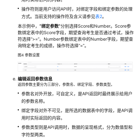
数
操作符则是用户访问API时，对绑定字段和绑定参数的处理
据
方式。当前支持的操作符及含义请参见
表2
。
安
本示例中，
“绑定参数”
分别选择Score和Number。Score参
全
数绑定表中的Score字段，期望查询考生是否通过考试，操作
符选择
“>=”
。Number参数绑定表中的Number字段，期望查
数
询特定考生的成绩，操作符选择
“=”
。
据
图4
参数设置
服
务
数
编辑返回参数信息
据
返回参数主要分为三部分，参数名、绑定字段、参数类型。
服
参数名对外开放，可自定义，是API返回时最终展示给用户
务
的参数名称。
简
绑定字段对外不可见，是所选的数据表中的字段，是API调
介
用时实际返回的内容。
共
参数类型则是API调用时，数据的呈现格式，分为数值型和
享
字符型两类。
版