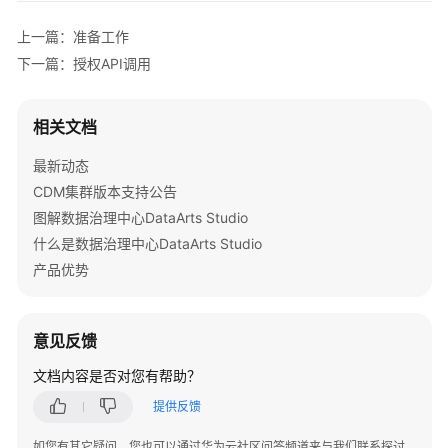
频
帮
上一篇：准备工作
助
下一篇：授权API调用
文
档
相关文档
下
载
最新动态
CDM集群版本支持公告
图解数据治理中心DataArts Studio
通
什么是数据治理中心DataArts Studio
用
参
产品优势
考
产
意见反馈
品
文档内容是否对您有帮助？
术
语
提供反馈
如您有其它疑问，您也可以通过华为云社区问答频道来与我们联系探讨