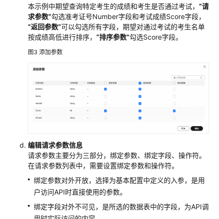
本示例中期望查询特定考生的成绩和考生是否通过考试，
“请
数
求参数”
勾选准考证号Number字段和考试成绩Score字段，
据
“返回参数”
可以勾选所有字段，期望对通过考试的考生名单
架
按成绩高低进行排序，
“排序参数”
勾选Score字段。
构
图3
添加参数
数
据
开
发
数
据
质
编辑请求参数信息
量
请求参数主要分为三部分，绑定参数、绑定字段、操作符。
在请求参数列表中，需要设置绑定参数和操作符。
数
绑定参数对外开放，选择为基本配置中定义的入参，是用
据
户访问API时直接使用的参数。
目
绑定字段对外不可见，是所选的数据表中的字段，为API调
录
用时实际访问的内容。