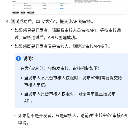
最
佳
测试成功后，单击
“发布”
，提交该API的审核。
实
践
如果您只是开发者，请联系审核人员审核API，等待审核通
过。审核通过后，API即创建成功。
API
如果您既是开发者又是审核人，则跳过审核API操作。
参
考
说明：
在发布API时，会触发审核，审核机制如下：
SDK
参
当发布人不具备审核人权限时，发布API时需要提交给
考
审核人审核。
当发布人具备审核人权限时，可无需审批直接发布
常
API。
见
问
题
“审核中心”
如果您不是开发者，只是审核人，请前往
审核API
申请。
视