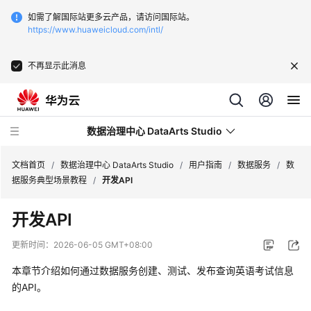
如需了解国际站更多云产品，请访问国际站。
https://www.huaweicloud.com/intl/
不再显示此消息
数据治理中心 DataArts Studio
文档首页
/
数据治理中心 DataArts Studio
/
用户指南
/
数据服务
/
数
据服务典型场景教程
/
开发API
最
开发API
新
动
更新时间：
2026-06-05 GMT+08:00
态
本章节介绍如何通过数据服务创建、测试、发布查询英语考试信息
服
的API。
务