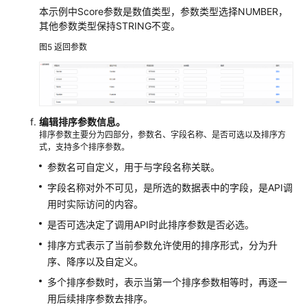
本示例中Score参数是数值类型，参数类型选择NUMBER，
与
其他参数类型保持STRING不变。
专
享
图5
返回参数
版
数
据
服
务
编辑排序参数信息。
的
排序参数主要分为四部分，参数名、字段名称、是否可选以及排序方
式，支持多个排序参数。
对
比
参数名可自定义，用于与字段名称关联。
字段名称对外不可见，是所选的数据表中的字段，是API调
开
用时实际访问的内容。
发
是否可选决定了调用API时此排序参数是否必选。
数
据
排序方式表示了当前参数允许使用的排序形式，分为升
服
序、降序以及自定义。
务
多个排序参数时，表示当第一个排序参数相等时，再逐一
API
用后续排序参数去排序。