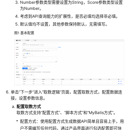
Number参数类型需要设置为String，Score参数类型设置
为Number。
授
权
考虑到API查询能力的扩展性，是否必填均选择非必填。
用
默认值均不设置，其他参数保持默认，无需填写。
户
图1
基本配置
使
用
DataArts
Studio
管
理
中
心
单击
“下一步”
进入
“取数逻辑”
页面，配置取数方式，配置数据连
接，设置参数信息。
数
据
配置取数方式
集
取数方式支持“配置方式”、“脚本方式”和“MyBatis方式”。
成
配置方式：使用配置方式生成数据API简单且容易上手，用
（CDM
户不需编写任何代码，通过产品界面进行勾选配置即可快