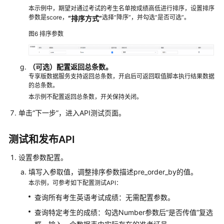
调
本示例中，期望对通过考试的考生名单按成绩高低进行排序，设置排序
参数是score，
选择“降序”，并勾选“是否可选”。
“排序方式”
用
数
图6
排序参数
据
服
务
（可选）配置返回总条数。
API
专享版数据服务支持返回总条数，开启后可返回取值脚本执行结果数据
的总条数。
本示例不配置返回总条数，开关保持关闭。
管
理
单击
“下一步”
，进入API测试页面。
并
查
测试和发布API
看
数
设置参数配置。
据
填写入参取值，调整排序参数描述pre_order_by的值。
服
本示例，可参考如下配置测试API：
务
监
查询所有考生英语考试成绩：无需配置参数。
控
查询特定考生的成绩：勾选Number参数后“是否传值”复选
指