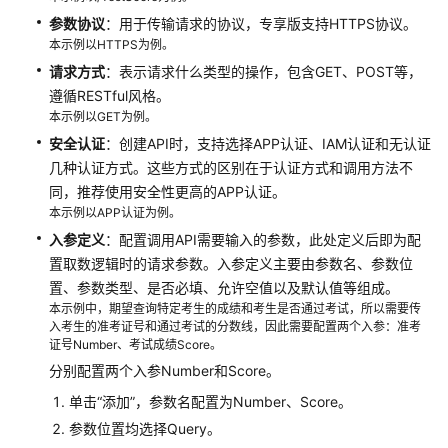
参数协议
：用于传输请求的协议，专享版支持HTTPS协议。
用
本示例以HTTPS为例。
户
请求方式
：表示请求什么类型的操作，包含GET、POST等，
指
遵循RESTful风格。
南
本示例以GET为例。
安全认证
DataArts
：创建API时，支持选择APP认证、IAM认证和无认证
Studio
几种认证方式。这些方式的区别在于认证方式和调用方法不
使
同，推荐使用安全性更高的APP认证。
用
本示例以APP认证为例。
流
入参定义
：配置调用API需要输入的参数，此处定义后即为配
程
置取数逻辑时的请求参数。入参定义主要由参数名、参数位
置、参数类型、是否必填、允许空值以及默认值等组成。
购
本示例中，期望查询特定考生的成绩和考生是否通过考试，所以需要传
买
入考生的准考证号和通过考试的分数线，因此需要配置两个入参：准考
并
证号Number、考试成绩Score。
配
分别配置两个入参Number和Score。
置
单击
“添加”
，参数名配置为Number、Score。
DataArts
参数位置均选择Query。
Studio