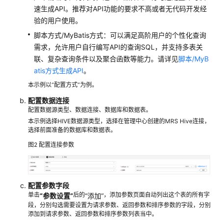
作
速生成API。推荐对API功能的要求不高或者无代码开发经
业）
验的用户使用。
数
脚本方式/MyBatis方式：可以满足高阶用户的个性化查询
据
需求，允许用户自行编写API的查询SQL，并支持多表关
集
联、复杂查询条件以及聚合函数等能力。请详见
脚本/MyB
成
atis方式生成API
。
（离
本示例以“配置方式”为例。
线
作
配置数据连接
配置数据源类型、数据连接、数据库和数据表。
业）
本示例选择HIVE数据源类型，选择在管理中心创建的MRS Hive连接，
选择前面准备的数据库和数据表。
数
据
图2
配置连接参数
集
成
（实
配置参数字段
时
单击
后的
，添加参数页面自动列出这个表的所有字
“参数设置”
“添加”
作
段，分别勾选需要设置为请求参数、返回参数和排序参数的字段，分别
业）
添加到请求参数、返回参数和排序参数列表当中。