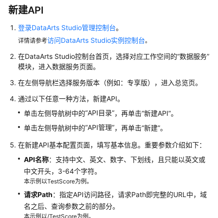
公
新建API
告
登录DataArts Studio管理控制台
。
产
访问DataArts Studio实例控制台
详情请参考
。
品
在
DataArts Studio
控制台首页，选择对应工作空间的
“数据服务”
介
模块，进入数据服务页面。
绍
在左侧导航栏选择服务版本（例如：专享版），进入总览页。
数
通过以下任意一种方法，新建API。
据
“API目录”
治
单击左侧导航树中的
，再单击“新建API”。
理
“API管理”
单击左侧导航树中的
，再单击“新建”。
方
在新建API基本配置页面，填写基本信息。重要参数介绍如下：
法
论
API名称
：支持中文、英文、数字、下划线，且只能以英文或
中文开头，3-64个字符。
快
本示例以TestScore为例。
速
请求Path
：指定API访问路径，请求Path即完整的URL中，域
入
名之后、查询参数之前的部分。
门
本示例以/TestScore为例。