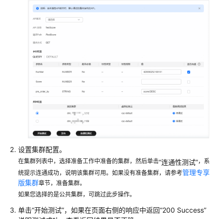
数
据
服
务
典
型
场
景
教
程
场
景
设置集群配置。
说
在集群列表中，选择准备工作中准备的集群，然后单击
，系
“连通性测试”
明
管理专享
统提示连通成功，说明该集群可用。如果没有准备集群，请参考
版集群
章节，准备集群。
准
如果您选择的是公共集群，可跳过此步操作。
备
单击“开始测试”，如果在页面右侧的响应中返回“200 Success”
工