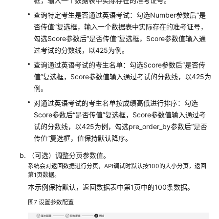
框，输入一个数据表中实际存在的准考证号。
标
查询特定考生是否通过英语考试：勾选Number参数后“是
否传值”复选框，输入一个数据表中实际存在的准考证号，
查
勾选Score参数后“是否传值”复选框，Score参数值输入通
看
API
过考试的分数线，以425为例。
访
查询通过英语考试的考生名单：勾选Score参数后“是否传
问
值”复选框，Score参数值输入通过考试的分数线，以425为
日
例。
志
对通过英语考试的考生名单按成绩高低进行排序：勾选
Score参数后“是否传值”复选框，Score参数值输入通过考
配
置
试的分数线，以425为例，勾选pre_order_by参数后“是否
数
传值”复选框，值保持默认降序。
据
（可选）调整分页参数值。
服
系统会对返回数据进行分页，API调试时默认按100的大小分页，返回
务
第1页数据。
审
本示例保持默认，返回数据表中第1页中的100条数据。
核
中
图7
设置参数配置
心