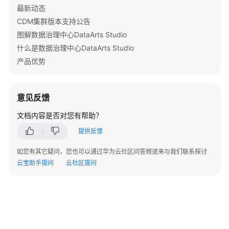
最新动态
授
CDM集群版本支持公告
权
图解数据治理中心DataArts Studio
用
什么是数据治理中心DataArts Studio
户
使
产品优势
用
DataArts
Studio
意见反馈
文档内容是否对您有帮助？
管
理
提供反馈
中
心
如您有其它疑问，您也可以通过华为云社区问答频道来与我们联系探讨
云宝助手提问
云社区提问
数
据
集
成
（CDM