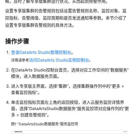
略，及时了解专享版集群运行状况，从而起到预警作用。
公
告
设置专享版集群的告警规则包括设置告警规则名称、监控对象、监
控指标、告警阈值、监控周期和是否发送通知等参数。本节介绍了
产
设置专享版集群告警规则的具体方法。
品
介
操作步骤
绍
登录DataArts Studio管理控制台
。
数
访问DataArts Studio实例控制台
详情请参考
。
据
治
在
DataArts Studio
控制台首页，选择对应工作空间的
“数据服务”
理
模块，进入数据服务页面。
方
进入专享版主界面，选择
“集群”
，选择集群操作列中的
“
更多
>
法
查看监控指标
”
。
论
单击监控指标页面左上角的返回按钮，进入云服务监控详情界
面，选择“DataArtsStudio数据服务”服务监控项对应操作列的
“
更
快
多 > 创建告警规则
”
。
速
入
图1
“DataArtsStudio数据服务”服务监控项
门