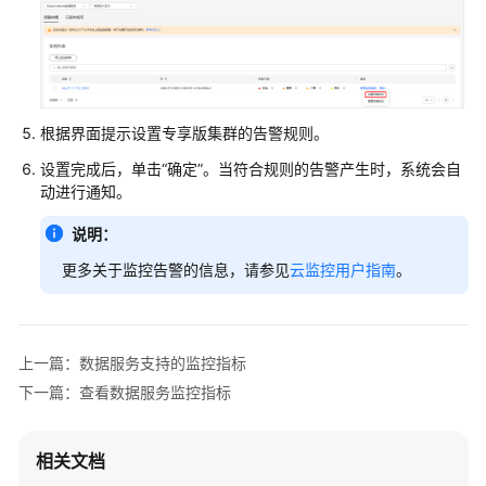
用
户
指
南
根据界面提示设置专享版集群的告警规则。
DataArts
设置完成后，单击
“确定”
。当符合规则的告警产生时，系统会自
Studio
动进行通知。
使
用
说明：
流
更多关于监控告警的信息，请参见
云监控用户指南
。
程
购
买
上一篇：数据服务支持的监控指标
并
下一篇：查看数据服务监控指标
配
置
DataArts
相关文档
Studio