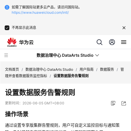
如需了解国际站更多云产品，请访问国际站。
https://www.huaweicloud.com/intl/
不再显示此消息
数据治理中心 DataArts Studio
文档首页
/
数据治理中心 DataArts Studio
/
用户指南
/
数据服务
/
管
理并查看数据服务监控指标
/
设置数据服务告警规则
最
设置数据服务告警规则
新
动
更新时间：
2026-06-05 GMT+08:00
态
操作场景
服
通过设置专享版集群告警规则，用户可自定义监控目标与通知策
务