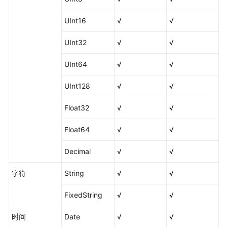
授
UInt16
√
√
权
用
UInt32
√
√
户
使
UInt64
√
√
用
DataArts
UInt128
√
√
Studio
Float32
√
√
管
理
Float64
√
√
中
心
Decimal
√
√
字符
数
String
√
√
据
FixedString
√
√
集
成
时间
Date
√
√
（CDM