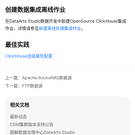
创建数据集成离线作业
OBS
数
在
DataArts Studio
数据开发中新建OpenSource ClickHouse集成
据
作业，详情请参见
新建离线处理集成作业
。
源
最佳实践
MongoDB
数
ClickHouse连接属性配置
据
源
上一篇：Apache RocketMQ数据源
Redis
下一篇：FTP数据源
数
据
源
相关文档
Elasticsearch
最新动态
数
CDM集群版本支持公告
据
图解数据治理中心DataArts Studio
源