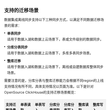
持
的
支持的迁移场景
数
据
数据集成离线同步支持以下三种同步方式，以满足不同数据迁移场
源
景的需求：
单表同步
各
数
适用于数据入湖和数据上云场景下，表或文件级别的数据同步。
据
分库分表同步
源
适用于数据入湖和数据上云场景下，多库多表同步场景。
的
支
整库迁移
持
适用于数据入湖和数据上云场景下，离线或自建数据库整体同步
情
场景。
况
需要注意的是，分库分表与整库迁移能力会根据不同region的上线
支持情况有所不同，具体支持情况以页面为准。以下是针对
DLI
OpenSource ClickHouse的支持迁移场景概览：
数
据
源
支持迁
单表读
单表写
分库分
分库分
整库读
整库写
移场景
取
入
表读取
表写入
取
入