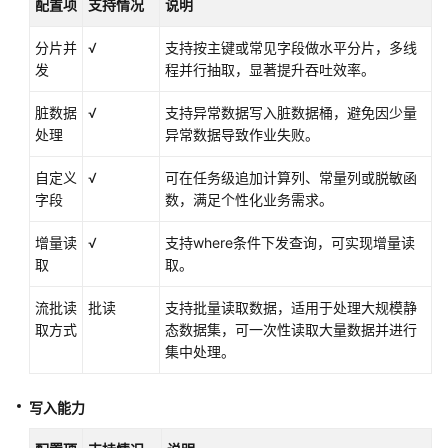
配置项
支持情况
说明
源
分片并
√
支持按主键或常见字段做水平分片，多线
MySQL
发
程并行抽取，显著提升吞吐效率。
数
据
脏数据
√
支持异常数据写入脏数据桶，避免因少量
源
处理
异常数据导致作业失败。
自定义
√
PostgreSQL
可在任务级追加计算列、常量列或脱敏函
字段
数
数，满足个性化业务需求。
据
增量读
√
支持where条件下发查询，可实现增量读
源
取
取。
MRS
流批读
批读
支持批量读取数据，适用于处理大规模静
Hive
取方式
态数据集，可一次性读取大量数据并进行
数
集中处理。
据
源
写入能力
MRS
Hudi