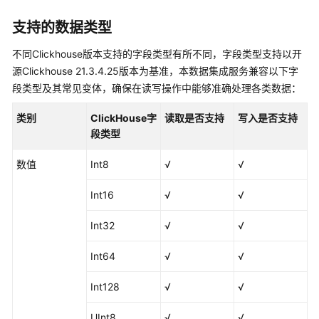
用
支持的数据类型
户
指
不同Clickhouse版本支持的字段类型有所不同，字段类型支持以开
南
源Clickhouse 21.3.4.25版本为基准，本数据集成服务兼容以下字
段类型及其常见变体，确保在读写操作中能够准确处理各类数据：
DataArts
类别
Studio
ClickHouse字
读取是否支持
写入是否支持
使
段类型
用
数值
Int8
√
√
流
程
Int16
√
√
购
Int32
√
√
买
并
Int64
√
√
配
置
Int128
√
√
DataArts
Studio
UInt8
√
√