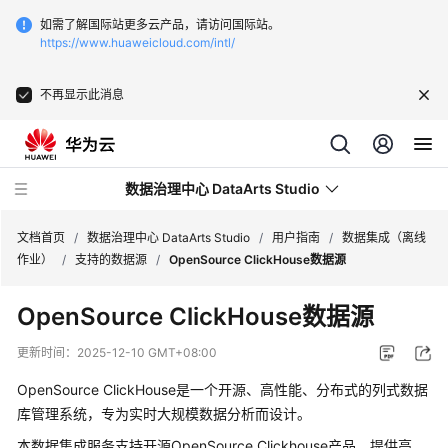
如需了解国际站更多云产品，请访问国际站。
https://www.huaweicloud.com/intl/
不再显示此消息
数据治理中心 DataArts Studio
文档首页
/
数据治理中心 DataArts Studio
/
用户指南
/
数据集成（离线
作业）
/
支持的数据源
/
OpenSource ClickHouse数据源
最
OpenSource ClickHouse数据源
新
动
更新时间：
2025-12-10 GMT+08:00
态
OpenSource ClickHouse是一个开源、高性能、分布式的列式数据
服
库管理系统，专为实时大规模数据分析而设计。
务
本数据集成服务支持开源OpenSource Clickhouse产品，提供高