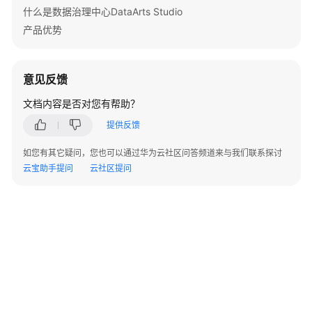
什么是数据治理中心DataArts Studio
Apache
产品优势
RocketMQ
数
据
意见反馈
源
文档内容是否对您有帮助？
OpenSource
提供反馈
ClickHouse
数
如您有其它疑问，您也可以通过华为云社区问答频道来与我们联系探讨
据
云宝助手提问
云社区提问
源
FTP
数
据
源
SFTP
数