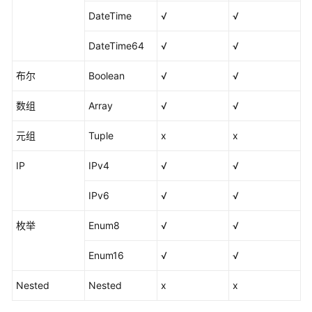
作
DateTime
√
√
业）
DateTime64
√
√
数
据
布尔
Boolean
√
√
集
成
数组
Array
√
√
（离
线
元组
Tuple
x
x
作
业）
IP
IPv4
√
√
离
IPv6
√
√
线
作
枚举
Enum8
√
√
业
概
Enum16
√
√
述
Nested
Nested
x
x
支