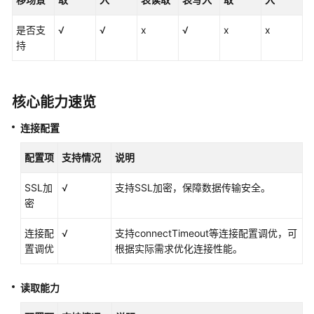
DWS
是否支
√
√
x
√
x
x
数
持
据
源
Oracle
核心能力速览
数
据
连接配置
源
配置项
支持情况
说明
SAP
SSL加
√
HANA
支持SSL加密，保障数据传输安全。
密
数
据
连接配
√
支持connectTimeout等连接配置调优，可
源
置调优
根据实际需求优化连接性能。
SQL
Server
读取能力
数
据