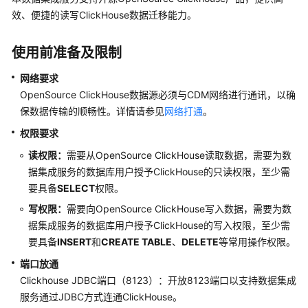
公
效、便捷的读写ClickHouse数据迁移能力。
告
使用前准备及限制
产
品
网络要求
介
OpenSource ClickHouse数据源必须与CDM网络进行通讯，以确
绍
保数据传输的顺畅性。详情请参见
网络打通
。
数
权限
要求
据
读权限：
需要从OpenSource ClickHouse读取数据，需要为数
治
据集成服务的数据库用户授予ClickHouse的只读权限，至少需
理
要具备
SELECT
权限。
方
法
写权限：
需要向OpenSource ClickHouse写入数据，需要为数
论
据集成服务的数据库用户授予ClickHouse的写入权限，至少需
要具备
INSERT
和
CREATE TABLE
、
DELETE
等常用操作权限。
快
端口放通
速
Clickhouse JDBC端口（8123）：开放8123端口以支持数据集成
入
服务通过JDBC方式连通ClickHouse。
门