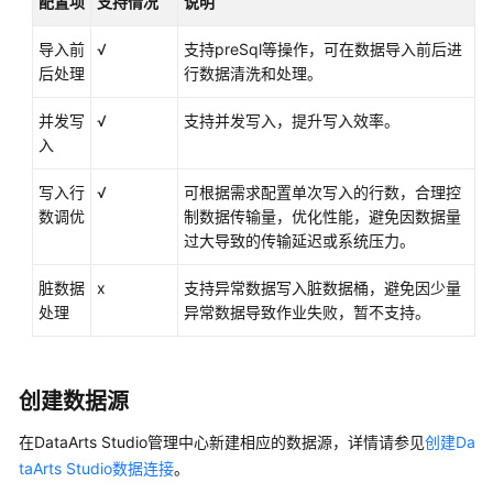
配置项
支持情况
说明
数
据
导入前
√
支持preSql等操作，可在数据导入前后进
源
后处理
行数据清洗和处理。
并发写
√
DMS
支持并发写入，提升写入效率。
入
Kafka
数
写入行
√
可根据需求配置单次写入的行数，合理控
据
数调优
制数据传输量，优化性能，避免因数据量
源
过大导致的传输延迟或系统压力。
MRS
脏数据
x
支持异常数据写入脏数据桶，避免因少量
ClickHouse
处理
异常数据导致作业失败，暂不支持。
数
据
源
创建数据源
Doris
数
在
DataArts Studio
管理中心新建相应的数据源，详情请参见
创建Da
据
taArts Studio数据连接
。
源