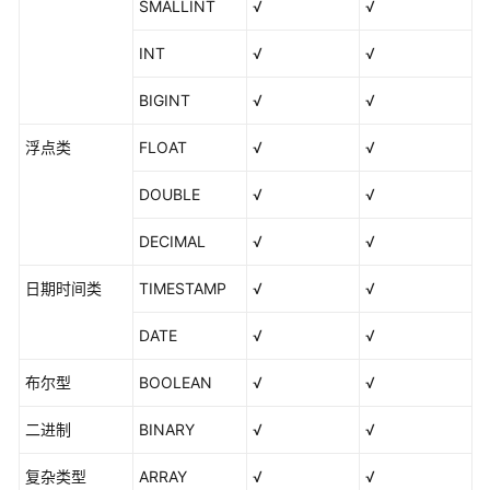
持
SMALLINT
√
√
的
数
INT
√
√
据
源
BIGINT
√
√
浮点类
FLOAT
√
√
各
数
DOUBLE
√
√
据
源
DECIMAL
√
√
的
支
日期时间类
TIMESTAMP
√
√
持
情
DATE
√
√
况
布尔型
BOOLEAN
√
√
DLI
数
二进制
BINARY
√
√
据
源
复杂类型
ARRAY
√
√