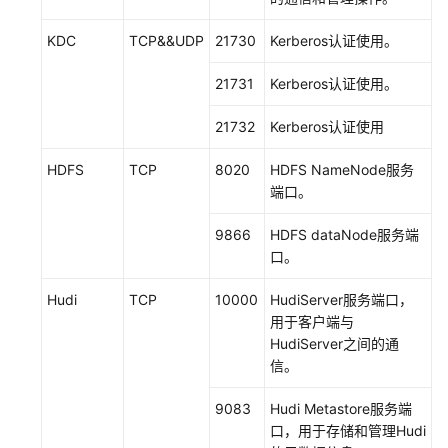
授
KDC
TCP&&UDP
21730
Kerberos认证使用。
权
用
21731
Kerberos认证使用。
户
使
21732
Kerberos认证使用
用
DataArts
HDFS
TCP
8020
HDFS NameNode服务
Studio
端口。
管
9866
HDFS dataNode服务端
理
口。
中
心
Hudi
TCP
10000
HudiServer服务端口，
用于客户端与
数
HudiServer之间的通
据
信。
集
成
9083
Hudi Metastore服务端
（CDM
口，用于存储和管理Hudi