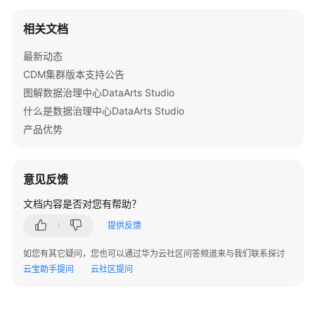
数
据
相关文档
源
最新动态
CDM集群版本支持公告
Apache
Hive
图解数据治理中心DataArts Studio
数
什么是数据治理中心DataArts Studio
据
产品优势
源
MRS
意见反馈
HBase
数
文档内容是否对您有帮助？
据
提供反馈
源
如您有其它疑问，您也可以通过华为云社区问答频道来与我们联系探讨
RestApi
云宝助手提问
云社区提问
数
据
源