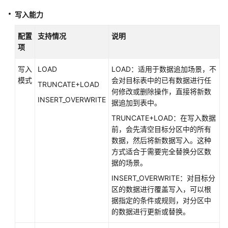
写入能力
OBS
数
配置
支持情况
说明
据
项
源
写入
LOAD
LOAD：适用于数据追加场景，不
MongoDB
模式
会对目标表中的已有数据进行任
TRUNCATE+LOAD
数
何修改或删除操作，直接将新数
INSERT_OVERWRITE
据
据追加到表中。
源
TRUNCATE+LOAD：在写入数据
前，会先清空目标分区中的所有
Redis
数据，然后将新数据写入。这种
数
方式适合于需要完全替换分区数
据
据的场景。
源
INSERT_OVERWRITE：对目标分
区的数据进行覆盖写入，可以根
Elasticsearch
据指定的条件或规则，对分区中
数
的数据进行更新或替换。
据
源