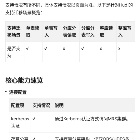
支持情况有所不同，具体支持情况以页面为准。以下是针对Hudi的
源
支持迁移场景概览：
MySQL
数
支持迁
单表读
单表写
分库分
分库分
整库读
整库写
据
移场景
取
入
表读取
表写入
取
入
源
是否支
√
√
x
√
x
x
持
PostgreSQL
数
据
源
核心能力速览
MRS
连接配置
Hive
数
配置项
支持情况
说明
据
源
kerberos
√
通过Kerberos认证方式访问MRS集群。
认证
MRS
存算分离
√
支持存算分离架构，读取OBS/HDFS多
Hudi