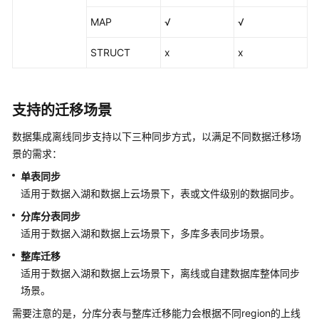
DWS
MAP
√
√
数
据
STRUCT
x
x
源
Oracle
支持的迁移场景
数
据
数据集成离线同步支持以下三种同步方式，以满足不同数据迁移场
源
景的需求：
SAP
单表同步
HANA
适用于数据入湖和数据上云场景下，表或文件级别的数据同步。
数
分库分表同步
据
适用于数据入湖和数据上云场景下，多库多表同步场景。
源
整库迁移
SQL
适用于数据入湖和数据上云场景下，离线或自建数据库整体同步
Server
场景。
数
需要注意的是，分库分表与整库迁移能力会根据不同region的上线
据