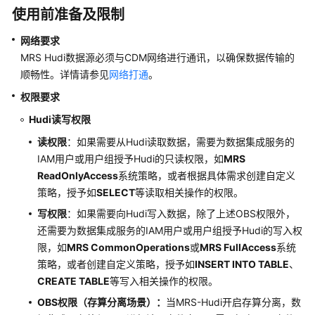
公
使用前准备及限制
告
网络要求
产
MRS Hudi数据源必须与CDM网络进行通讯，以确保数据传输的
品
顺畅性。详情请参见
网络打通
。
介
权限
要求
绍
Hudi读写权限
数
读权限
：如果需要从Hudi读取数据，需要为数据集成服务的
据
IAM用户或用户组授予Hudi的只读权限，如
MRS
治
ReadOnlyAccess
系统策略，或者根据具体需求创建自定义
理
策略，授予如
SELECT
等读取相关操作的权限。
方
法
写权限
：如果需要向Hudi写入数据，除了上述OBS权限外，
论
还需要为数据集成服务的IAM用户或用户组授予Hudi的写入权
限，如
MRS CommonOperations
或
MRS FullAccess
系统
快
策略，或者创建自定义策略，授予如
INSERT INTO TABLE
、
速
CREATE TABLE
等写入相关操作的权限。
入
OBS权限（存算分离场景）：
当MRS-Hudi开启存算分离，数
门