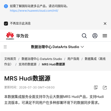
如需了解国际站更多云产品，请访问国际站。
https://www.huaweicloud.com/intl/
不再显示此消息
数据治理中心 DataArts Studio
文档首页
/
数据治理中心 DataArts Studio
/
用户指南
/
数据集成（离线
作业）
/
支持的数据源
/
MRS Hudi数据源
最
MRS Hudi数据源
新
动
更新时间：
2026-07-30 GMT+08:00
态
本数据集成服务全面支持华为云大数据MRS Hudi产品，支持Hudi
服
主流版本，可满足不同用户在多种部署环境下的数据同步需求。
务