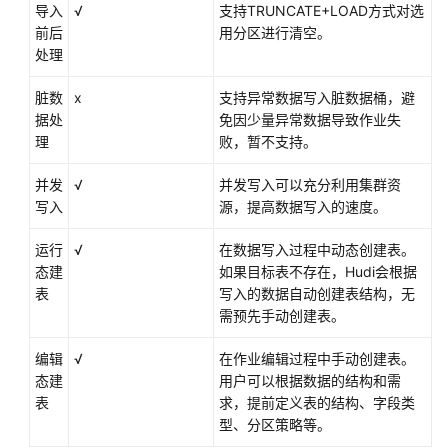
导入
√
支持TRUNCATE+LOAD方式对选
前后
用分区进行清空。
Apache
处理
RocketMQ
数
脏数
x
支持异常数据写入脏数据桶，避
据
据处
免因少量异常数据导致作业失
源
理
败，暂不支持。
OpenSource
并发
√
并发写入可以充分利用集群资
ClickHouse
写入
源，提高数据写入的速度。
数
据
运行
√
在数据写入过程中动态创建表。
源
态建
如果目标表不存在，Hudi会根据
表
写入的数据自动创建表结构，无
FTP
需预先手动创建表。
数
据
编辑
√
在作业编辑过程中手动创建表。
源
态建
用户可以根据数据的结构和需
表
求，提前定义表的结构、字段类
SFTP
型、分区策略等。
数