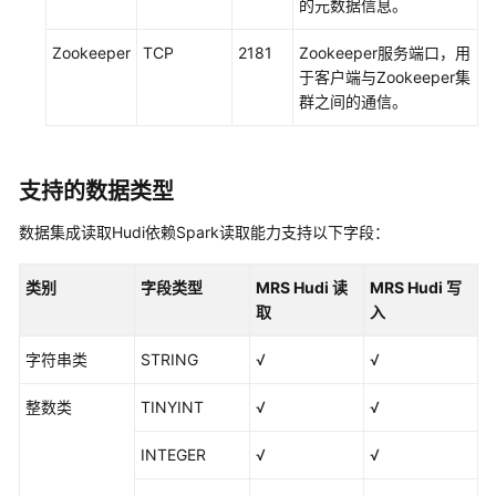
作
的元数据信息。
业）
Zookeeper
TCP
2181
Zookeeper服务端口，用
于客户端与Zookeeper集
数
群之间的通信。
据
集
成
（离
支持的数据类型
线
作
数据集成读取Hudi依赖Spark读取能力支持以下字段：
业）
类别
字段类型
MRS Hudi 读
MRS Hudi 写
离
取
入
线
作
字符串类
STRING
√
√
业
概
整数类
TINYINT
√
√
述
INTEGER
√
√
支