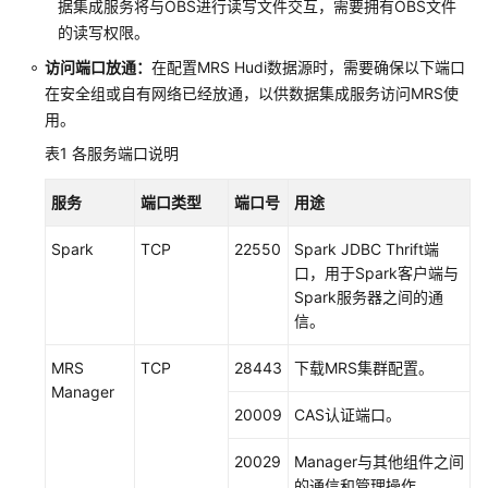
据集成服务将与OBS进行读写文件交互，需要拥有OBS文件
的读写权限。
用
户
访问端口放通：
在配置MRS Hudi数据源时，需要确保以下端口
指
在安全组或自有网络已经放通，以供数据集成服务访问MRS使
南
用。
表1
各服务端口说明
DataArts
Studio
服务
端口类型
端口号
用途
使
用
Spark
TCP
22550
Spark JDBC Thrift端
流
口，用于Spark客户端与
程
Spark服务器之间的通
信。
购
买
MRS
TCP
28443
下载MRS集群配置。
并
Manager
配
20009
CAS认证端口。
置
DataArts
20029
Manager与其他组件之间
Studio
的通信和管理操作。