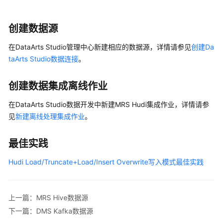
据
源
创建数据源
GBase
在
DataArts Studio
管理中心新建相应的数据源，详情请参见
创建Da
数
taArts Studio数据连接
。
据
源
创建数据集成离线作业
DataArts
在
DataArts Studio
数据开发中新建MRS Hudi集成作业，详情请参
Fabric
见
新建离线处理集成作业
。
SQL
数
据
最佳实践
源
Hudi Load/Truncate+Load/Insert Overwrite写入模式最佳实践
（内
测
中）
上一篇：MRS Hive数据源
Apache
下一篇：DMS Kafka数据源
HDFS