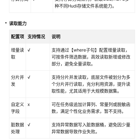
种不同Hudi存储文件系统能力。
数
据
源
读取能力
DMS
配置项
支持情况
说明
Kafka
数
增量读
√
支持通过【where子句】配置增量读取，
据
取
可按条件筛选数据，高效读取新增或修改
源
部分，避免全量读取。
MRS
分片并
√
支持分片并发读取，底层文件被划分为多
ClickHouse
发
个分片并行读取，充分利用资源，提升读
数
取性能，尤其适用于大规模数据集。
据
源
自定义
x
可在任务级追加计算列、常量列或脱敏函
字段
数，满足个性化业务需求，暂不支持。
Doris
脏数据
√
支持异常数据写入脏数据桶，避免因少量
数
处理
异常数据导致作业失败。
据
源