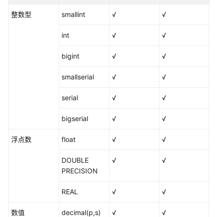
整数型
授
smallint
√
√
权
int
√
√
用
户
bigint
√
√
使
用
smallserial
√
√
DataArts
Studio
serial
√
√
管
bigserial
√
√
理
中
浮点数
float
√
√
心
DOUBLE
√
√
数
PRECISION
据
集
REAL
√
√
成
（CDM
数值
decimal(p,s)
√
√