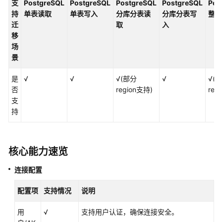
支
PostgreSQL
PostgreSQL
PostgreSQL
PostgreSQL
Pos
源
持
单表读取
单表写入
分库分表读
分库分表写
整库
迁
取
入
MySQL
移
数
场
据
景
源
是
√
√
√(部分
√
√(
PostgreSQL
否
region支持)
reg
数
支
据
持
源
MRS
核心能力速览
Hive
数
连接配置
据
源
配置项
支持情况
说明
MRS
用
√
支持用户认证，确保连接安全。
Hudi