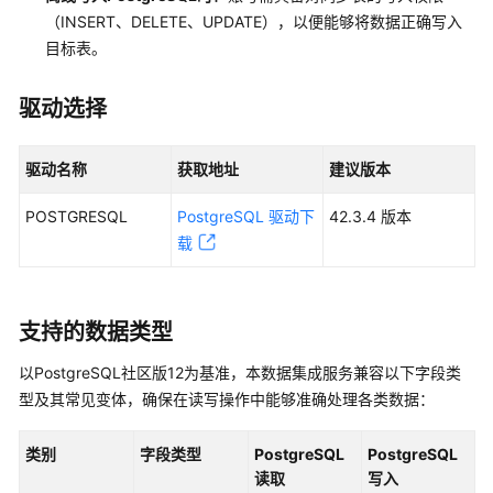
（INSERT、DELETE、UPDATE），以便能够将数据正确写入
用
目标表。
户
指
驱动选择
南
DataArts
驱动名称
获取地址
建议版本
Studio
使
POSTGRESQL
PostgreSQL 驱动下
42.3.4 版本
用
载
流
程
支持的数据类型
购
买
以PostgreSQL社区版12为基准，本数据集成服务兼容以下字段类
并
型及其常见变体，确保在读写操作中能够准确处理各类数据：
配
置
DataArts
类别
字段类型
PostgreSQL
PostgreSQL
Studio
读取
写入