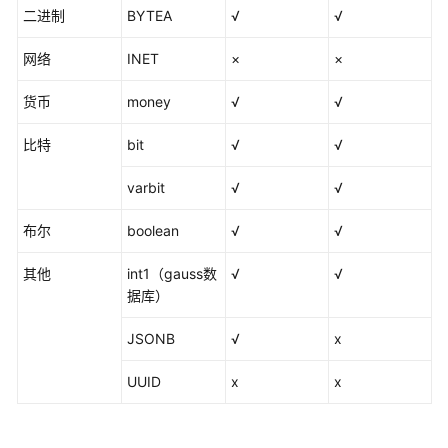
持
二进制
BYTEA
√
√
的
数
网络
INET
×
×
据
源
货币
money
√
√
各
比特
bit
√
√
数
据
varbit
√
√
源
的
布尔
boolean
√
√
支
持
其他
int1（gauss数
√
√
情
据库）
况
JSONB
√
x
DLI
数
UUID
x
x
据
源