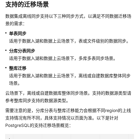
支持的迁移场景
DWS
数
数据集成离线同步支持以下三种同步方式，以满足不同数据迁移场
据
景的需求：
源
单表同步
适用于数据入湖和数据上云场景下，表或文件级别的数据同步。
Oracle
数
分库分表同步
据
适用于数据入湖和数据上云场景下，多库多表同步场景。
源
整库迁移
适用于数据入湖和数据上云场景下，离线或自建数据库整体同步
SAP
场景。
HANA
数
云场景下，离线或自建数据库整体同步场景。支持的数据源类型请
据
参考整库同步支持的数据源类型。
源
需要注意的是，分库分表与整库迁移能力会根据不同region的上线
支持情况有所不同，具体支持情况以页面为准。以下是针对
SQL
Server
PostgreSQL的支持迁移场景概览：
数
据