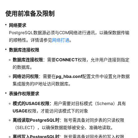
公
告
使用前准备及限制
产
网络要求
品
PostgreSQL数据源必须与CDM网络进行通讯，以确保数据传输
介
的顺畅性。详情请参见
网络打通
。
绍
数据库连接权限
数
数据库连接权限
：需要
CONNECT
权限，允许用户连接到指定
据
的数据库。
治
网络访问权限
：需要在
pg_hba.conf
配置文件中设置允许数据
理
集成服务的IP地址访问数据库。
方
法
表操作权限要求
论
模式的USAGE权限：
用户需要对目标模式（Schema）具有
USAGE
权限，才能访问该模式下的对象
快
速
离线读取PostgreSQL时
：账号需具备对同步表的只读权限
入
（SELECT），以确保数据能够被安全、准确地读取。
门
离线写入PostgreSQL时
：账号需具备对同步表的写入权限