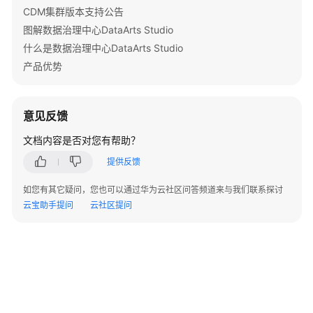
CDM集群版本支持公告
Lakeformation
图解数据治理中心DataArts Studio
数
什么是数据治理中心DataArts Studio
据
产品优势
源
（内
测
意见反馈
中）
文档内容是否对您有帮助？
离
提供反馈
线
作
如您有其它疑问，您也可以通过华为云社区问答频道来与我们联系探讨
业
云宝助手提问
云社区提问
使
用
前
自
检
网