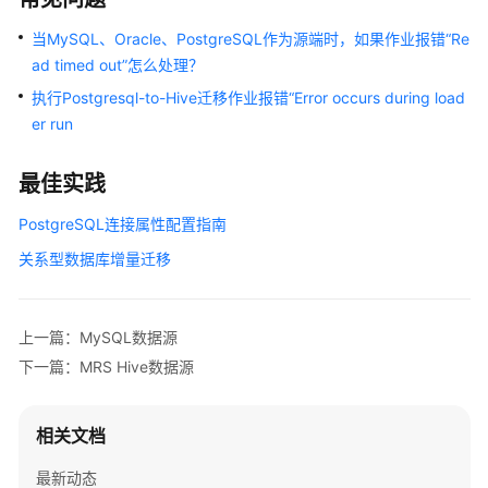
数
当MySQL、Oracle、PostgreSQL作为源端时，如果作业报错“Re
据
ad timed out”怎么处理？
源
执行Postgresql-to-Hive迁移作业报错“Error occurs during load
Apache
er run
Hive
数
最佳实践
据
源
PostgreSQL连接属性配置指南
关系型数据库增量迁移
MRS
HBase
数
据
上一篇：MySQL数据源
源
下一篇：MRS Hive数据源
RestApi
数
相关文档
据
最新动态
源