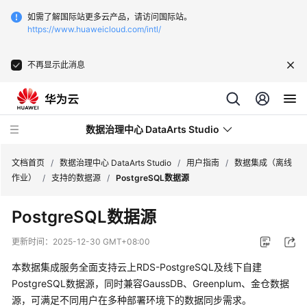
如需了解国际站更多云产品，请访问国际站。
https://www.huaweicloud.com/intl/
不再显示此消息
数据治理中心 DataArts Studio
文档首页
/
数据治理中心 DataArts Studio
/
用户指南
/
数据集成（离线
作业）
/
支持的数据源
/
PostgreSQL数据源
最
PostgreSQL数据源
新
动
更新时间：
2025-12-30 GMT+08:00
态
本数据集成服务全面支持云上RDS-PostgreSQL及线下自建
服
PostgreSQL数据源，同时兼容GaussDB、Greenplum、金仓数据
务
源，可满足不同用户在多种部署环境下的数据同步需求。