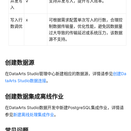
并发写
√
支持并发写入，提升写入效率。
据
入
源
写入行
x
可根据需求配置单次写入的行数，合理控
GBase
数调优
制数据传输量，优化性能，避免因数据量
数
过大导致的传输延迟或系统压力，该数据
据
源不支持。
源
DataArts
创建数据源
Fabric
SQL
在
DataArts Studio
管理中心新建相应的数据源，详情请参见
创建Da
数
taArts Studio数据连接
。
据
源
创建数据集成离线作业
（内
测
在
DataArts Studio
数据开发中新建PostgreSQL集成作业，详情请
中）
参见
新建离线处理集成作业
。
Apache
HDFS
常见问题