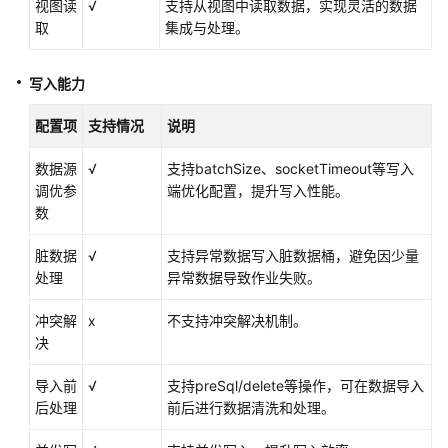
视图读
√
支持从视图中读取数据，实现灵活的数据
取
集成与处理。
Apache
RocketMQ
写入能力
数
据
配置项
支持情况
说明
源
数据源
√
支持batchSize、socketTimeout等写入
OpenSource
调优参
端优化配置，提升写入性能。
ClickHouse
数
数
据
脏数据
√
支持异常数据写入脏数据桶，避免因少量
源
处理
异常数据导致作业失败。
FTP
冲突解
x
不支持冲突解决机制。
数
决
据
源
导入前
√
支持preSql/delete等操作，可在数据导入
后处理
前后进行数据清洗和处理。
SFTP
数