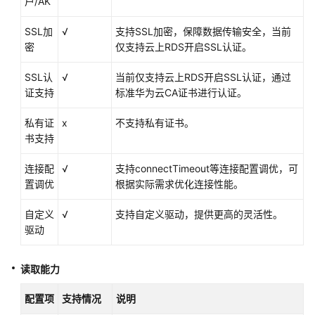
户/AK
数
据
SSL加
√
支持SSL加密，保障数据传输安全，当前
源
密
仅支持云上RDS开启SSL认证。
SSL认
√
DMS
当前仅支持云上RDS开启SSL认证，通过
证支持
Kafka
标准华为云CA证书进行认证。
数
私有证
x
不支持私有证书。
据
书支持
源
连接配
√
支持connectTimeout等连接配置调优，可
MRS
置调优
根据实际需求优化连接性能。
ClickHouse
数
自定义
√
支持自定义驱动，提供更高的灵活性。
据
驱动
源
Doris
读取能力
数
据
配置项
支持情况
说明
源