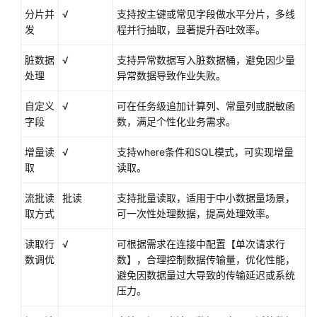
分片并
√
支持按主键或常见字段做水平分片，多线
发
OBS
程并行抽取，显著提升吞吐效率。
数
脏数据
√
支持异常数据写入脏数据桶，避免因少量
据
处理
异常数据导致作业失败。
源
自定义
√
可在任务级追加计算列、常量列或脱敏函
MongoDB
字段
数，满足个性化业务需求。
数
据
增量读
√
支持where条件和SQL模式，可实现增量
源
取
读取。
Redis
流批读
批读
支持批量读取，适用于中小数据量场景，
数
取方式
可一次性处理数据，提高处理效率。
据
源
读取行
√
可根据需求在连接中配置【单次请求行
数调优
数】，合理控制数据传输量，优化性能，
Elasticsearch
避免因数据量过大导致的传输延迟或系统
数
压力。
据
源