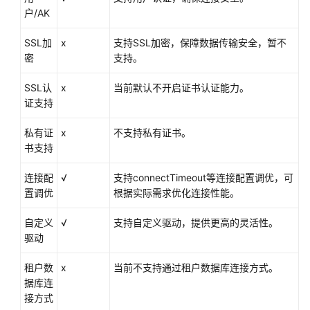
Oracle
户/AK
数
据
SSL加
x
支持SSL加密，保障数据传输安全，暂不
源
密
支持。
SAP
SSL认
x
当前默认不开启证书认证能力。
HANA
证支持
数
私有证
x
据
不支持私有证书。
书支持
源
连接配
√
支持connectTimeout等连接配置调优，可
SQL
置调优
根据实际需求优化连接性能。
Server
数
自定义
√
支持自定义驱动，提供更高的灵活性。
据
驱动
源
租户数
x
当前不支持通过租户数据库连接方式。
MySQL
据库连
数
接方式
据