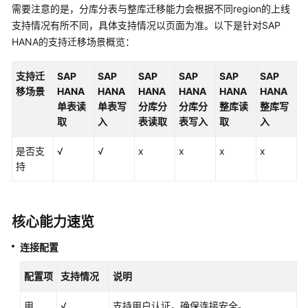
需要注意的是，分库分表与整库迁移能力会根据不同region的上线
各
支持情况有所不同，具体支持情况以页面为准。以下是针对SAP
数
据
HANA的支持迁移场景概览：
源
的
支持迁
SAP
SAP
SAP
SAP
SAP
SAP
支
移场景
HANA
HANA
HANA
HANA
HANA
HANA
持
单表读
单表写
分库分
分库分
整库读
整库写
情
取
入
表读取
表写入
取
入
况
是否支
√
√
x
x
x
x
DLI
持
数
据
源
核心能力速览
DWS
连接配置
数
据
配置项
支持情况
说明
源
用
√
支持用户认证，确保连接安全。