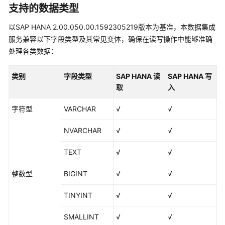
支持的数据类型
DataArts
Studio
以SAP HANA 2.00.050.00.1592305219版本为基准，本数据集成
使
服务兼容以下字段类型及其常见变体，确保在读写操作中能够准确
用
处理各类数据：
流
程
类别
字段类型
SAP HANA 读
SAP HANA 写
取
入
购
买
字符型
VARCHAR
√
√
并
配
NVARCHAR
√
√
置
DataArts
TEXT
√
√
Studio
整数型
BIGINT
√
√
授
权
TINYINT
√
√
用
户
SMALLINT
√
√
使