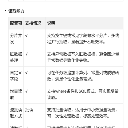
源
读取能力
PostgreSQL
数
配置项
支持情况
说明
据
分片并
√
源
支持按主键或常见字段做水平分片，多线
发
程并行抽取，显著提升吞吐效率。
MRS
脏数据
√
支持异常数据写入脏数据桶，避免因少量
Hive
处理
异常数据导致作业失败。
数
据
自定义
√
可在任务级追加计算列、常量列或脱敏函
源
字段
数，满足个性化业务需求。
MRS
增量读
√
支持where条件和SQL模式，可实现增量
Hudi
取
读取。
数
据
流批读
批读
支持批量读取，适用于中小数据量场景，
源
取方式
可一次性处理数据，提高处理效率。
DMS