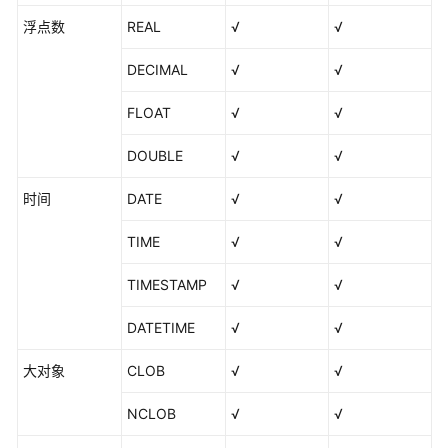
用
浮点数
REAL
√
√
DataArts
Studio
DECIMAL
√
√
管
FLOAT
√
√
理
中
DOUBLE
√
√
心
时间
DATE
√
√
数
TIME
√
√
据
集
TIMESTAMP
√
√
成
（CDM
DATETIME
√
√
作
业）
大对象
CLOB
√
√
数
NCLOB
√
√
据
集