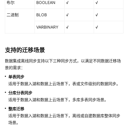
布尔
BOOLEAN
√
√
成
（离
二进制
BLOB
√
√
线
作
VARBINARY
√
√
业）
离
支持的迁移场景
线
作
数据集成离线同步支持以下三种同步方式，以满足不同数据迁移场
业
景的需求：
概
述
单表同步
适用于数据入湖和数据上云场景下，表或文件级别的数据同步。
支
分库分表同步
持
适用于数据入湖和数据上云场景下，多库多表同步场景。
的
数
整库迁移
据
适用于数据入湖和数据上云场景下，离线或自建数据库整体同步
源
场景。