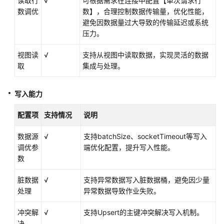
读取行
√
可根据需求在连接中配置【单次请求行
Kafka
数调优
数】，合理控制数据传输量，优化性能，
数
避免因数据量过大导致的传输延迟或系统
据
压力。
源
视图读
√
支持从视图中读取数据，实现灵活的数据
MRS
取
集成与处理。
ClickHouse
数
写入能力
据
源
配置项
支持情况
说明
Doris
数据源
√
支持batchSize、socketTimeout等写入
数
调优参
端优化配置，提升写入性能。
据
数
源
脏数据
√
支持异常数据写入脏数据桶，避免因少量
OBS
处理
异常数据导致作业失败。
数
据
冲突解
√
支持Upsert的主键冲突解决写入机制。
源
决