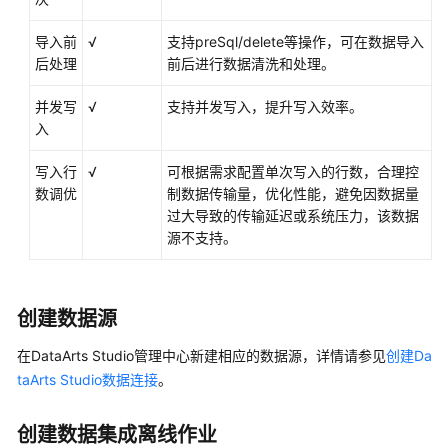
MongoDB
导入前
√
支持preSql/delete等操作，可在数据导入
数
后处理
前后进行数据清洗和处理。
据
源
并发写
√
支持并发写入，提升写入效率。
入
Redis
数
写入行
√
可根据需求配置单次写入的行数，合理控
据
数调优
制数据传输量，优化性能，避免因数据量
源
过大导致的传输延迟或系统压力，该数据
源不支持。
Elasticsearch
数
据
创建数据源
源
在
DataArts Studio
管理中心新建相应的数据源，详情请参见
创建Da
Apache
taArts Studio数据连接
。
RocketMQ
数
创建数据集成离线作业
据