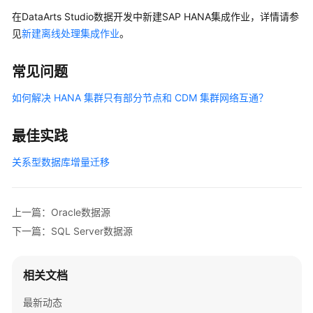
源
在
DataArts Studio
数据开发中新建SAP HANA集成作业，详情请参
见
新建离线处理集成作业
。
OpenSource
ClickHouse
常见问题
数
据
如何解决 HANA 集群只有部分节点和 CDM 集群网络互通？
源
FTP
最佳实践
数
关系型数据库增量迁移
据
源
SFTP
上一篇：Oracle数据源
数
下一篇：SQL Server数据源
据
源
相关文档
GBase
最新动态
数