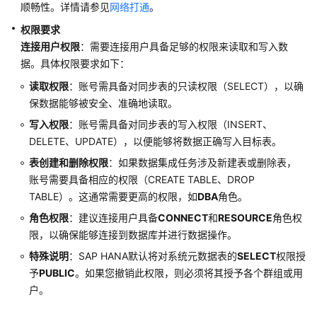
介
顺畅性。详情请参见
网络打通
。
绍
权限要求
连接用户权限
：需要连接用户具备足够的权限来读取和写入数
数
据。具体权限要求如下：
据
治
读取权限
：账号需具备对同步表的只读权限（SELECT），以确
理
保数据能够被安全、准确地读取。
方
写入权限
：账号需具备对同步表的写入权限（INSERT、
法
DELETE、UPDATE），以便能够将数据正确写入目标表。
论
表创建和删除权限
：如果数据集成任务涉及新建表或删除表，
快
账号需要具备相应的权限（CREATE TABLE、DROP
速
TABLE）。这通常需要更高的权限，如
DBA
角色。
入
角色权限
：建议连接用户具备
CONNECT
和
RESOURCE
角色权
门
限，以确保能够连接到数据库并进行数据操作。
用
特殊说明
：SAP HANA默认将对系统元数据表的
SELECT
权限授
户
予
PUBLIC
。如果您撤销此权限，则必须将其授予各个群组或用
指
户。
南