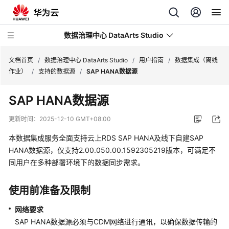
数据治理中心 DataArts Studio
文档首页
/
数据治理中心 DataArts Studio
/
用户指南
/
数据集成（离线
作业）
/
支持的数据源
/
SAP HANA数据源
最
SAP HANA数据源
新
动
更新时间：
2025-12-10 GMT+08:00
态
本数据集成服务全面支持云上RDS SAP HANA及线下自建SAP
服
HANA数据源，仅支持2.00.050.00.1592305219版本，可满足不
务
同用户在多种部署环境下的数据同步需求。
公
告
使用前准备及限制
产
网络要求
品
SAP HANA数据源必须与CDM网络进行通讯，以确保数据传输的