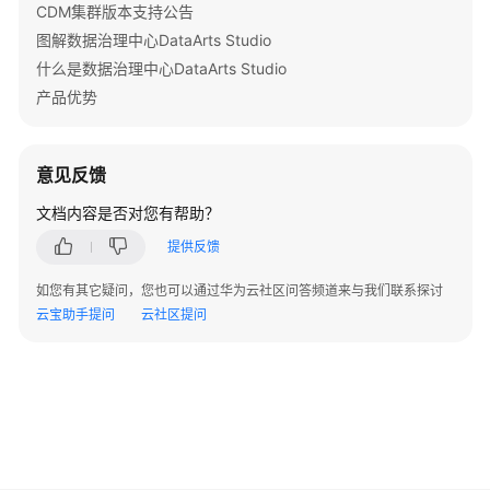
据
CDM集群版本支持公告
源
图解数据治理中心DataArts Studio
什么是数据治理中心DataArts Studio
DataArts
产品优势
Fabric
SQL
数
意见反馈
据
源
文档内容是否对您有帮助？
（内
提供反馈
测
中）
如您有其它疑问，您也可以通过华为云社区问答频道来与我们联系探讨
云宝助手提问
云社区提问
Apache
HDFS
数
据
源
Apache