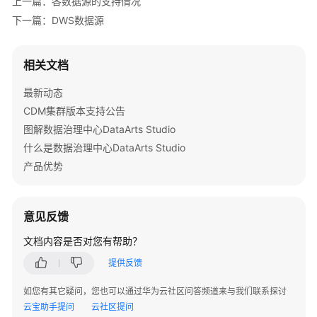
上一篇：各数据源的支持情况
下一篇：DWS数据源
OBS
数
据
相关文档
源
最新动态
MongoDB
CDM集群版本支持公告
数
图解数据治理中心DataArts Studio
据
什么是数据治理中心DataArts Studio
源
产品优势
Redis
数
意见反馈
据
源
文档内容是否对您有帮助？
提供反馈
Elasticsearch
数
如您有其它疑问，您也可以通过华为云社区问答频道来与我们联系探讨
据
云宝助手提问
云社区提问
源