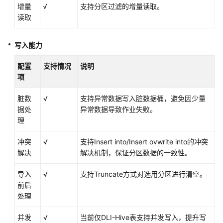
增量
√
支持分区过滤的增量读取。
源
读取
MySQL
数
写入能力
据
源
配置
支持情况
说明
项
PostgreSQL
脏数
√
支持异常数据写入脏数据桶，避免因少量
数
据处
异常数据导致作业失败。
据
理
源
冲突
√
支持Insert into/Insert ovwrite into的冲突
MRS
解决
解决机制，保证分区数据的一致性。
Hive
数
导入
√
支持Truncate方式对选用分区进行清空。
据
前后
源
处理
MRS
并发
√
当前仅DLI-Hive表支持并发写入，提升写
Hudi