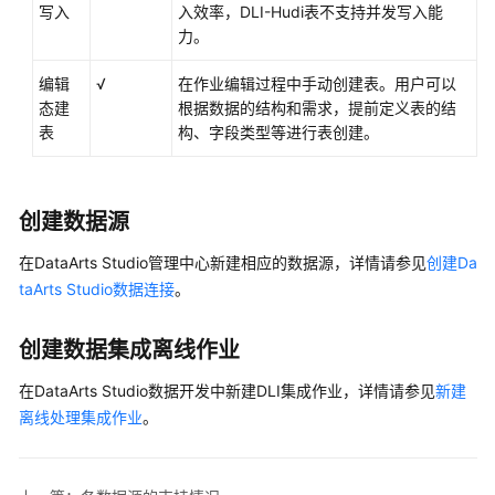
写入
入效率，DLI-Hudi表不支持并发写入能
数
力。
据
源
编辑
√
在作业编辑过程中手动创建表。用户可以
态建
根据数据的结构和需求，提前定义表的结
DMS
表
构、字段类型等进行表创建。
Kafka
数
据
创建数据源
源
在
DataArts Studio
管理中心新建相应的数据源，详情请参见
创建Da
MRS
taArts Studio数据连接
。
ClickHouse
数
据
创建数据集成离线作业
源
在
DataArts Studio
数据开发中新建DLI集成作业，详情请参见
新建
离线处理集成作业
Doris
。
数
据
源