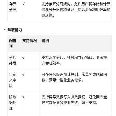
存算
√
支持存算分离架构，允许用户将存储和计算
DWS
分离
资源分开配置和管理，提高资源利用效率和
数
灵活性。
据
源
读取能力
Oracle
数
配置
支持情况
说明
据
项
源
分片
√
支持水平分片，多线程并行抽取，显著提
并发
升吞吐效率。
SAP
HANA
自定
√
可在任务级追加计算列、常量列或脱敏函
数
义字
数，满足个性化业务需求。
据
段
源
脏数
x
支持异常数据写入脏数据桶，避免因少量
SQL
据处
异常数据导致作业失败，暂不支持。
Server
理
数
据