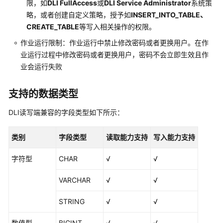
限，如
DLI FullAccess
或
DLI Service Administrator
系统策
略，或者创建自定义策略，授予如
INSERT_INTO_TABLE、
用
户
CREATE_TABLE
等写入相关操作的权限。
指
作业运行限制：作业运行中禁止修改密码或者更换用户。在作
南
业运行过程中修改密码或者更换用户，密码不会立即生效且作
业会运行失败
DataArts
Studio
支持的数据类型
使
用
DLI读写端兼容的字段类型如下所示：
流
程
类别
字段类型
读取能力支持
写入能力支持
购
字符型
CHAR
√
√
买
并
VARCHAR
√
√
配
置
STRING
√
√
DataArts
Studio
数值型
BIGINT
√
√