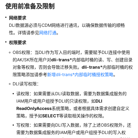
公
使用前准备及限制
告
网络要求
产
DLI数据源必须与CDM网络进行通讯，以确保数据传输的顺畅
品
性。详情请参见
网络打通
。
介
权限要求
绍
OBS权限：当DLI作为写入目的端时，需要赋予DLI连接中使用
数
的AK/SK所在用户对
dli-trans*
内部临时桶的读、写、创建目录
据
对象等权限，否则会导致迁移失败。
dli-trans*
内部临时桶的权
治
限策略添加请参考
新增dli-trans*内部临时桶授权策略
。
理
DLI读写权限：
方
法
读权限：如果需要从DLI读取数据，需要为数据集成服务的
论
IAM用户或用户组授予DLI的只读权限，如
DLI
ReadOnlyAccess
系统策略，或者根据具体需求创建自定义
快
策略，授予如
SELECT
等读取相关操作的权限。
速
写权限：如果需要向DLI写入数据，除了上述OBS权限外，还
入
需要为数据集成服务的IAM用户或用户组授予DLI的写入权
门