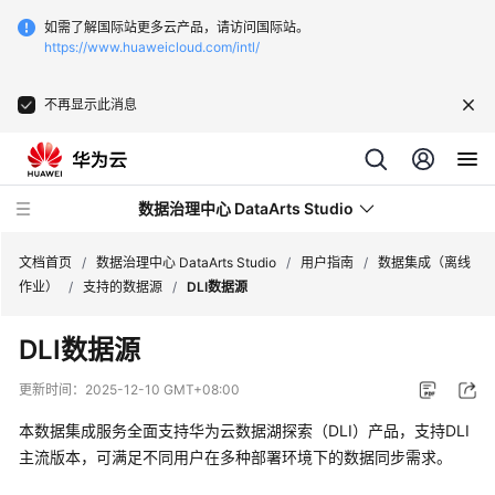
如需了解国际站更多云产品，请访问国际站。
https://www.huaweicloud.com/intl/
不再显示此消息
数据治理中心 DataArts Studio
文档首页
/
数据治理中心 DataArts Studio
/
用户指南
/
数据集成（离线
作业）
/
支持的数据源
/
DLI数据源
最
DLI数据源
新
动
更新时间：
2025-12-10 GMT+08:00
态
本数据集成服务全面支持华为云数据湖探索（DLI）产品，支持DLI
服
主流版本，可满足不同用户在多种部署环境下的数据同步需求。
务