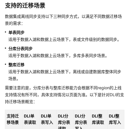
作
支持的迁移场景
业）
数据集成离线同步支持以下三种同步方式，以满足不同数据迁移场
数
景的需求：
据
单表同步
集
适用于数据入湖和数据上云场景下，表或文件级别的数据同步。
成
（离
分库分表同步
线
适用于数据入湖和数据上云场景下，多库多表同步场景。
作
整库迁移
业）
适用于数据入湖和数据上云场景下，离线或自建数据库整体同步
离
场景。
线
需要注意的是，分库分表与整库迁移能力会根据不同region的上线
作
支持情况有所不同，具体支持情况以页面为准。以下是针对DLI的支
业
持迁移场景概览：
概
述
支持迁
DLI单
DLI单
DLI分
DLI分
DLI整
DLI整
移场景
表读取
表写入
库分表
库分表
库读取
库写入
支
读取
写入