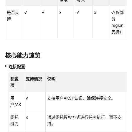
持
的
是否支
√
√
x
√
x
√(仅部
数
持
分
据
region
源
支持)
各
数
据
核心能力速览
源
的
连接配置
支
配置
支持情况
持
说明
项
情
况
用
√
支持用户AKSK认证，确保连接安全。
户/AK
DLI
数
委托
x
通过委托授权方式进行任务执行，暂不支
据
能力
持。
源