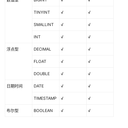
授
TINYINT
√
√
权
用
SMALLINT
√
√
户
使
INT
√
√
用
DataArts
浮点型
DECIMAL
√
√
Studio
FLOAT
√
√
管
理
DOUBLE
√
√
中
心
日期时间
DATE
√
√
数
TIMESTAMP
√
√
据
集
布尔型
BOOLEAN
√
√
成
（CDM