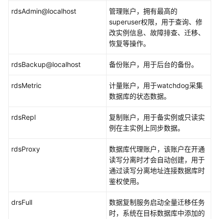
IAM
rdsAdmin@localhost
管理账户，拥有最高的
授
superuser权限，用于查询、修
予
改实例信息、故障排查、迁移、
使
恢复等操作。
用
DAS
rdsBackup@localhost
备份账户，用于后台的备份。
的
权
rdsMetric
计量账户，用于watchdog采集
限
数据库的状态数据。
登
rdsRepl
复制账户，用于备实例或只读实
录
例在主实例上同步数据。
数
据
rdsProxy
数据库代理账户，该账户在开通
库
读写分离时才会自动创建，用于
实
通过读写分离地址连接数据库时
例
鉴权使用。
RDS
drsFull
数据复制服务启动全量迁移任务
for
时，系统在目标数据库中添加的