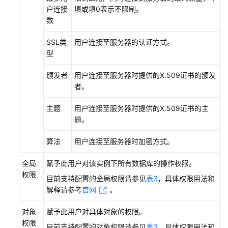
发
户连接
填或填0表示不限制。
器
数
管
理
SSL类
用户连接至服务器的认证方式。
型
导
入
颁发者
用户连接至服务器时提供的X.509证书的颁发
导
者。
出
主题
用户连接至服务器时提供的X.509证书的主
自
题。
动
生
算法
用户连接至服务器时加密方式。
成
测
全局
赋予此用户对该实例下所有数据库的操作权限。
试
权限
目前支持配置的全局权限请参见
表3
，具体权限用法和
数
解释请参考
官网
。
据
（不
对象
赋予此用户对具体对象的权限。
再
权限
目前支持配置的对象权限请参见
表3
，具体权限用法和