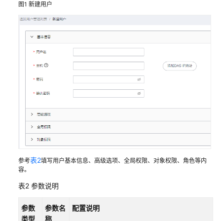
图1
新建用户
号
管
理
创
建
用
户
编
辑
用
户
信
息
表2
参考
填写用户基本信息、高级选项、全局权限、对象权限、角色等内
容。
删
表2
参数说明
除
用
参数
参数名
配置说明
户
类型
称