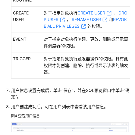
白
皮
CREATE
对于指定对象执行
CREATE USER
，
DRO
书
USER
P USER
，
RENAME USER
和
REVOK
资
E ALL PRIVILEGES
的权限。
源
EVENT
对于指定对象执行创建、更改、删除或显示事
件调度器的权限。
支
持
TRIGGER
对于指定对象执行触发器操作的权限。具有此
区
权限才能创建、删除、执行或显示该表的触发
域
器。
系
统
用户信息设置完成后，单击
“保存”
，并在SQL预览窗口中单击
“确
权
定”
。
限
用户创建成功后，可在用户列表中查看该用户信息。
图4
查看用户信息