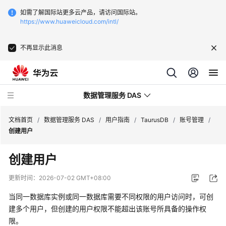
如需了解国际站更多云产品，请访问国际站。
https://www.huaweicloud.com/intl/
不再显示此消息
数据管理服务 DAS
文档首页
/
数据管理服务 DAS
/
用户指南
/
TaurusDB
/
账号管理
/
创建用户
最
创建用户
新
动
更新时间：
2026-07-02 GMT+08:00
态
当同一数据库实例或同一数据库需要不同权限的用户访问时，可创
产
建多个用户，但创建的用户权限不能超出该账号所具备的操作权
品
限。