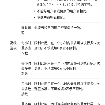
理
# $ % ^ * - _ = + ? , ( ) & . |特殊字符。
不能与用户名或倒序的用户名相同。
事
不能与弱密码相同。
件
管
确认密
必须与设置的用户密码保持一致。
理
码
存
高级
每小时
限制此用户在一个小时内最多可以执行多少次
储
选项
最多查
查询，不填或填0表示不限制。
过
询数
程
管
每小时
限制此用户在一个小时内最多可以执行多少次
理
最多更
更新，不填或填0表示不限制。
新数
函
数
每小时
限制此用户在一个小时内最多可以连接多少次
管
最多连
到服务器，不填或填0表示不限制。
理
接数
触
最多用
限制此用户同时连接到服务器的最大数量，不