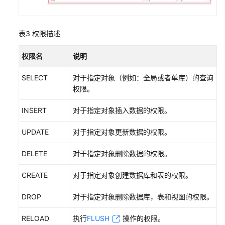
审
计
表3
权限描述
事
件
权限名
说明
监
控
SELECT
对于指定对象（例如：全局或者单库）的查询
权限。
最
佳
INSERT
对于指定对象插入数据的权限。
实
践
UPDATE
对于指定对象更新数据的权限。
API
DELETE
对于指定对象删除数据的权限。
参
考
CREATE
对于指定对象创建数据库和表的权限。
SDK
DROP
对于指定对象删除数据库，表和视图的权限。
参
考
RELOAD
执行
FLUSH
操作的权限。