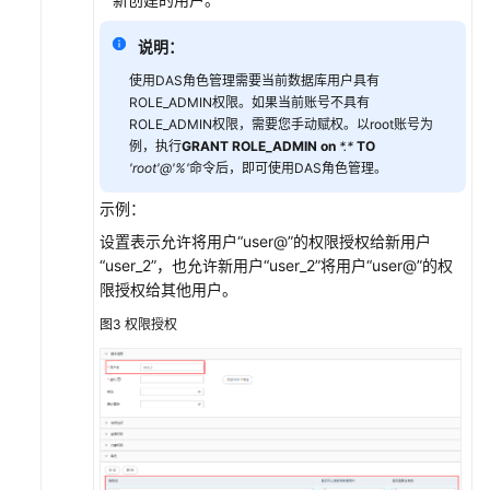
DBA
说明：
智
能
使用DAS角色管理需要当前数据库用户具有
运
ROLE_ADMIN权限。如果当前账号不具有
维
ROLE_ADMIN权限，需要您手动赋权。以root账号为
例，执行
GRANT ROLE_ADMIN on
*.*
TO
'root'@'%'
命令后，即可使用DAS角色管理。
GeminiDB
Cassandra
示例：
设置表示允许将用户
“user@”
的权限授权给新用户
GaussDB(DWS)
“user_2”
，也允许新用户
“user_2”
将用户
“user@”
的权
（即
限授权给其他用户。
将
下
图3
权限授权
线）
DDS
DDM