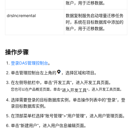
MySQL
账户，用于迁移数据。
RDS
drsIncremental
数据复制服务启动增量迁移任务
for
时，系统在目标数据库中添加的
SQL
账户，用于迁移数据。
Server
RDS
操作步骤
for
PostgreSQL
登录DAS管理控制台
。
单击管理控制台左上角的
，选择区域和项目。
RDS
for
在左侧导航栏中，单击
“开发工具”
，进入开发工具页面。
MariaDB
您也可以在产品概览页面，单击
，进入开发工具页面。
“进入开发工具”
选择需要登录的目标数据库实例，单击操作列表中的“登录”，登
GaussDB
录目标数据库实例。
TaurusDB
在顶部菜单栏选择
“账号管理”
>
“用户管理”
，进入用户管理页面。
单击“新建用户”，进入用户信息编辑页面。
账