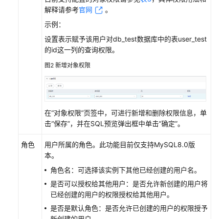
推
解释请参考
官网
。
广）
示例：
任
设置表示赋予该用户对db_test数据库中的表user_test
务
的id这一列的查询权限。
管
图2
新增对象权限
理
表
结
构
在“对象权限”页签中，可进行新增和删除权限信息，单
对
击
“保存”
，并在SQL预览弹出框中单击
“确定”
。
比
与
角色
用户所属的角色。此功能目前仅支持MySQL8.0版
同
本。
步
角色名：可选择该实例下其他已经创建的用户名。
（不
是否可以授权给其他用户：是否允许新创建的用户将
再
已经创建的用户的权限授权给其他用户。
推
是否是默认角色：是否允许已创建的用户的权限授予
广）
新创建的用户。