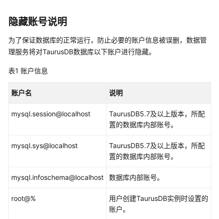
介
绍
隐藏账号说明
计
为了保证数据库的正常运行，防止必要的账户信息被误删，数据管
费
理服务将对TaurusDB数据库以下账户进行隐藏。
说
明
表1
账户信息
快
账户名
说明
速
mysql.session@localhost
入
TaurusDB5.7及以上版本，所配
门
置的数据库内部账号。
mysql.sys@localhost
TaurusDB5.7及以上版本，所配
用
置的数据库内部账号。
户
指
mysql.infoschema@localhost
数据库内部账号。
南
root@%
用户创建TaurusDB实例时设置的
通
账户。
过