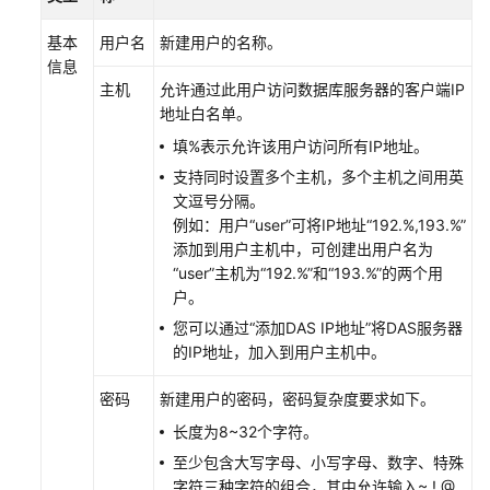
信
息
基本
用户名
新建用户的名称。
信息
数
主机
允许通过此用户访问数据库服务器的客户端IP
据
地址白名单。
库
填%表示允许该用户访问所有IP地址。
管
支持同时设置多个主机，多个主机之间用英
理
文逗号分隔。
例如：用户“user”可将IP地址“192.%,193.%”
SQL
添加到用户主机中，可创建出用户名为
操
“user”主机为“192.%”和“193.%”的两个用
作
户。
您可以通过“添加DAS IP地址”将DAS服务器
表
的IP地址，加入到用户主机中。
管
理
密码
新建用户的密码，密码复杂度要求如下。
视
长度为8~32个字符。
图
至少包含大写字母、小写字母、数字、特殊
管
字符三种字符的组合，其中允许输入~ ! @