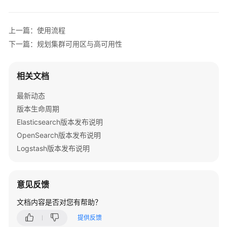
服
务
上一篇：使用流程
公
告
下一篇：规划集群可用区与高可用性
产
相关文档
品
介
最新动态
绍
版本生命周期
Elasticsearch版本发布说明
计
费
OpenSearch版本发布说明
说
Logstash版本发布说明
明
快
意见反馈
速
入
文档内容是否对您有帮助？
门
提供反馈