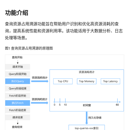
产
品
功能介绍
介
绍
查询资源占用溯源功能旨在帮助用户识别和优化高资源消耗的查
询，提高系统性能和资源利用率。该功能适用于大数据分析、日志
计
处理等场景。
费
说
图1
查询资源占用溯源的原理图
明
快
速
入
门
用
户
指
南