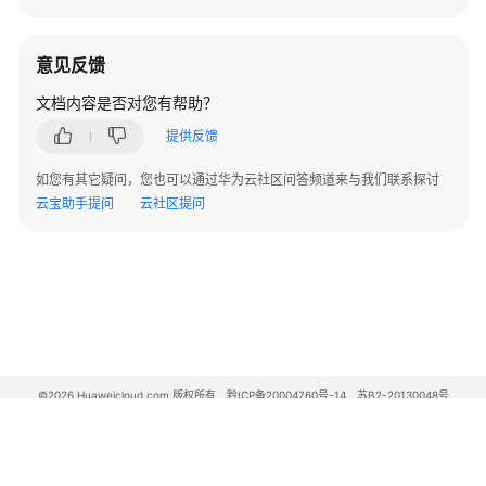
意见反馈
文档内容是否对您有帮助？
提供反馈
如您有其它疑问，您也可以通过华为云社区问答频道来与我们联系探讨
云宝助手提问
云社区提问
©2026 Huaweicloud.com 版权所有
黔ICP备20004760号-14
苏B2-20130048号
A2.B1.B2-20070312
增值电信业务经营许可证：B1.B2-20200593 | 代理域名注册服务机构：新网、西数
电子营业执照
贵公网安备 52990002000093号