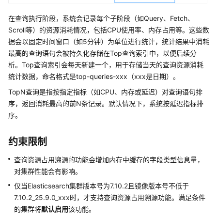
通
过
在查询执行阶段，系统会记录每个子阶段（如Query、Fetch、
IAM
Scroll等）的资源消耗情况，包括CPU使用率、内存占用等。这些数
授
据会以固定时间窗口（如5分钟）为单位进行统计，统计结果中消耗
予
最高的查询语句会被持久化存储在Top查询索引中，以便后续分
使
析。Top查询索引会每天新建一个，用于存储当天的查询资源消耗
用
统计数据，命名格式是top-queries-xxx（xxx是日期）。
CSS
的
TopN查询是指按指定指标（如CPU、内存或延迟）对查询语句排
权
序，返回消耗最高的前N条记录。默认情况下，系统按延迟指标排
限
序。
Elasticsearch
约束限制
使
查询资源占用溯源的功能会增加内存中缓存的字段类型信息量，
用
对集群性能会有影响。
流
仅当Elasticsearch集群版本号为7.10.2且镜像版本号不低于
程
7.10.2_25.9.0_xxx时，才支持查询资源占用溯源功能。满足条件
的集群将
默认启用
该功能。
集