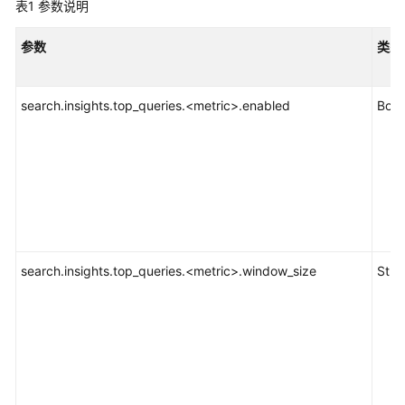
配
表1
参数说明
置
参数
类型
集
群
search.insights.top_queries.<metric>.enabled
Bool
安
全
配
置
连
接
集
群
search.insights.top_queries.<metric>.window_size
Stri
数
据
导
入