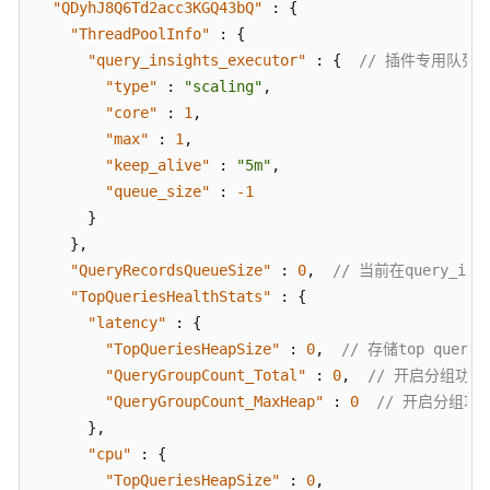
"memory_in_bytes"
:
501560
溯
"QDyhJ8Q6Td2acc3KGQ43bQ"
:
{
}
源
"ThreadPoolInfo"
:
{
}
,
"query_insights_executor"
:
{
// 插件专用队列，
监
{
"type"
:
"scaling"
,
控
"action"
:
"indices:data/read/search[phase/
"core"
:
1
,
管
"taskId"
:
1877928
,
"max"
:
1
,
理
"parentTaskId"
:
111295
,
"keep_alive"
:
"5m"
,
"nodeId"
:
"FB2ixw4IQCuXzCR83GT5Yg"
,
"queue_size"
:
-1
日
"taskResourceUsage"
:
{
}
志
"cpu_time_in_nanos"
:
424055
,
}
,
管
"memory_in_bytes"
:
59000
"QueryRecordsQueueSize"
:
0
,
// 当前在query_in
理
}
"TopQueriesHealthStats"
:
{
}
,
"latency"
:
{
告
{
"TopQueriesHeapSize"
:
0
,
// 存储top quer
警
"action"
:
"indices:data/read/search[phase/
管
"QueryGroupCount_Total"
:
0
,
// 开启分组功
"taskId"
:
107711
,
理
"QueryGroupCount_MaxHeap"
:
0
// 开启分组
"parentTaskId"
:
111295
,
}
,
智
"nodeId"
:
"2ICOHICoSS26YeQu5PIrlg"
,
"cpu"
:
{
能
"taskResourceUsage"
:
{
"TopQueriesHeapSize"
:
0
,