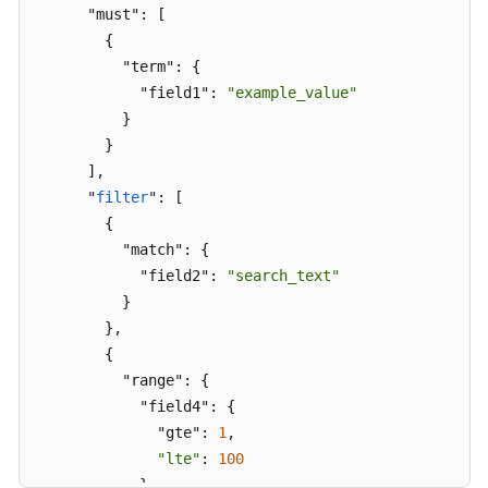
常
"cpu"
:
{
      "must": [

见
"number"
:
19340932
,
        {

问
"count"
:
1
,
          "term": {

题
"aggregationType"
:
"NONE"
            "field1": 
"example_value"
}
          }

故
}
        }

障
}
      ],

排
]
      "
filter
": [

除
}
        {

          "match": {

视
频
            "field2": 
"search_text"
帮
          }

助
        },

        {

文
          "range": {

档
            "field4": {

下
              "gte": 
1
,

载
"lte"
: 
100
            }
