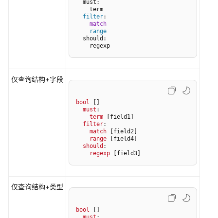
  must:

    term

协
filter
:

议
match
（SLA）
range
  should:

    regexp
白
皮
书
仅查询结构+字段
资
源
bool
[]
must
:

term
[field1]
支
filter
:

持
match
[field2]
range
[field4]
区
should
:

域
regexp
[field3]
系
统
仅查询结构+类型
权
限
bool
[]
must
:
