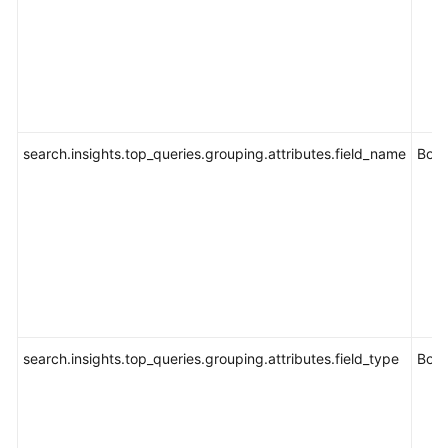
内
核
增
强
功
能
介
search.insights.top_queries.grouping.attributes.field_name
Bool
绍
配
置
存
算
分
离
架
构
search.insights.top_queries.grouping.attributes.field_type
Bool
配
置
冷