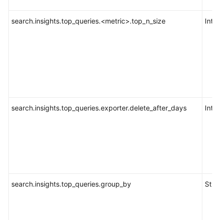
索
引
search.insights.top_queries.<metric>.top_n_size
Inte
生
命
周
期
管
理
搜
search.insights.top_queries.exporter.delete_after_days
Inte
索
与
分
析
内
核
search.insights.top_queries.group_by
Stri
增
强