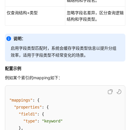
辑结构和字段名。
"query"
:
"http"
,
Logstash
仅查询结构+类型
"operator"
:
忽略字段名差异，区分查询逻辑
"OR"
,
结构和字段类型。
"prefix_length"
:
0
,
向
"max_expansions"
:
50
,
量
"fuzzy_transpositions"
:
true
,
数
说明：
"lenient"
:
false
,
据
"zero_terms_query"
:
"NONE"
,
库
启用字段类型匹配时，系统会缓存字段类型信息以提升分组
"auto_generate_synonyms_phrase_query"
:
效率，适用于字段类型不经常变化的场景。
CSS
"boost"
:
1
服
配置示例
}
务
}
例如某个索引的mapping如下：
资
}
源
}
,
监
"indices"
:
[
控
"mappings"
:
{
"log1"
与
"properties"
:
{
]
,
告
"field1"
:
{
"total_shards"
:
3
,
警
"type"
:
"keyword"
"phase_latency_map"
:
{
}
,