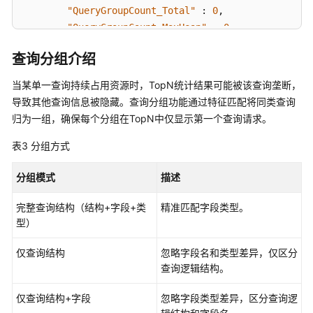
诊
"cpu_time_in_nanos"
:
1279677
,
"QueryGroupCount_Total"
:
0
,
断
"memory_in_bytes"
:
337504
"QueryGroupCount_MaxHeap"
:
0
}
}
,
集
查询分组介绍
}
,
"memory"
:
{
群
{
"TopQueriesHeapSize"
:
0
,
变
当某单一查询持续占用资源时，TopN统计结果可能被该查询垄断，
"action"
:
"indices:data/read/search"
,
"QueryGroupCount_Total"
:
0
,
更
导致其他查询信息被隐藏。查询分组功能通过特征匹配将同类查询
"taskId"
:
111295
,
"QueryGroupCount_MaxHeap"
:
0
归为一组，确保每个分组在TopN中仅显示第一个查询请求。
"parentTaskId"
:
-1
,
}
备
"nodeId"
:
"gzsjh_47SjCe6QFs9pKjEg"
,
}
,
表3
分组方式
份
"taskResourceUsage"
:
{
与
"FieldTypeCacheStats"
:
{
// 缓存状态统计，启用查询
"cpu_time_in_nanos"
:
297268
,
恢
分组模式
描述
"size_in_bytes"
:
0
,
复
"memory_in_bytes"
:
8632
"entry_count"
:
0
,
完整查询结构（结构+字段+类
精准匹配字段类型。
}
"evictions"
:
0
,
型）
集
}
"hit_count"
:
0
,
群
]
,
"miss_count"
:
0
仅查询结构
忽略字段名和类型差异，仅区分
管
"source"
:
{
}
查询逻辑结构。
理
"query"
:
{
}
"match"
:
{
}
仅查询结构+字段
忽略字段类型差异，区分查询逻
OpenSearch
"message"
:
{