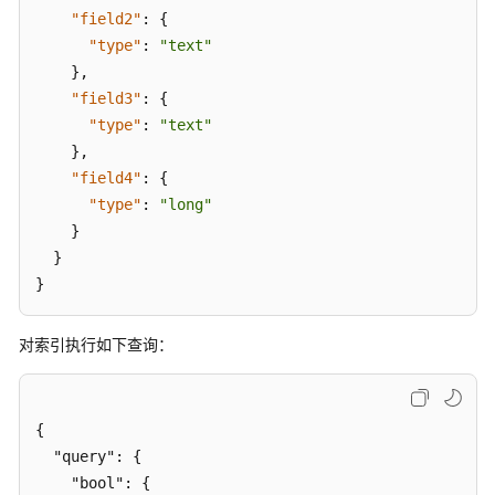
"expand"
:
0
,
最
"field2"
:
{
"query"
:
16
,
佳
"type"
:
"text"
实
"fetch"
:
3
}
,
践
}
,
"field3"
:
{
"labels"
:
{
}
,
"type"
:
"text"
API
"group_by"
:
"NONE"
,
}
,
参
"node_id"
:
"gzsjh_47SjCe6QFs9pKjEg"
,
"field4"
:
{
考
"search_type"
:
"query_then_fetch"
,
"type"
:
"long"
"measurements"
:
{
SDK
}
"memory"
:
{
参
}
"number"
:
1280736
,
考
}
"count"
:
1
,
"aggregationType"
:
"NONE"
场
对索引执行如下查询：
}
,
景
"latency"
:
{
代
"number"
:
20
,
码
示
"count"
:
1
,
{

例
"aggregationType"
:
"NONE"
  "query": {

}
,
    "bool": {
