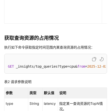
热
数
据
切
换
获取查询资源的占用情况
配
置
执行如下命令获取指定时间范围内某查询资源的占用情况：
主
从
读
写
GET
 _insights/top_queries?type=cpu&
from
=
2025
-
12
-
02
T0
分
离
表2
请求参数说明
配
参数
类型
默认值
说明
置
读
type
String
latency
指定某一查询资源的TopN情
写
况。
流