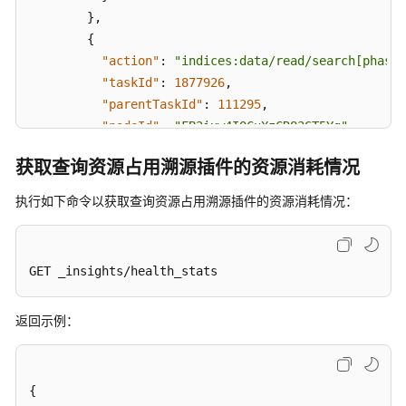
合
}
,
分
{
析
"action"
:
"indices:data/read/search[phase/
增
"taskId"
:
1877926
,
强
"parentTaskId"
:
111295
,
"nodeId"
:
"FB2ixw4IQCuXzCR83GT5Yg"
,
开
"taskResourceUsage"
:
{
启
获取查询资源占用溯源插件的资源消耗情况
"cpu_time_in_nanos"
:
5618940
,
索
引
"memory_in_bytes"
:
271680
执行如下命令以获取查询资源占用溯源插件的资源消耗情况：
回
}
收
}
,
站
{
GET _insights/health_stats
"action"
:
"indices:data/read/search[phase/
查
"taskId"
:
107710
,
询
返回示例：
"parentTaskId"
:
111295
,
资
"nodeId"
:
"2ICOHICoSS26YeQu5PIrlg"
,
源
"taskResourceUsage"
:
{
占
"cpu_time_in_nanos"
:
8703914
,
{
用