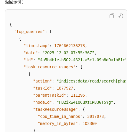
返回示例：
量
隔
离
{
配
"top_queries"
:
[
置
{
大
"timestamp"
:
1764662136273
,
查
"date"
:
"2025-12-02 07:55:36Z"
,
询
"id"
:
"4a5b4b1e-b502-4621-a5c1-09b8d9a1b81c"
,
隔
"task_resource_usages"
:
[
离
{
"action"
:
"indices:data/read/search[phase/
导
"taskId"
:
1877927
,
入
"parentTaskId"
:
111295
,
性
能
"nodeId"
:
"FB2ixw4IQCuXzCR83GT5Yg"
,
增
"taskResourceUsage"
:
{
强
"cpu_time_in_nanos"
:
3017078
,
"memory_in_bytes"
:
102360
聚
}