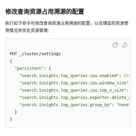
群
规
修改查询资源占用溯源的配置
划
执行如下命令可修改查询资源占用溯源的配置，以合理监控资源使
创
用情况并优化资源管理：
建
集
群
PUT _cluster/settings

（新
{

版）
"persistent"
: {

"search.insights.top_queries.cpu.enabled"
: 
true
,

创
"search.insights.top_queries.cpu.window_size"
: 
"
建
集
"search.insights.top_queries.cpu.top_n_size"
: 20
群
"search.insights.top_queries.exporter.delete_aft
（旧
"search.insights.top_queries.group_by"
: 
"none"
版）
  }

}
网
络