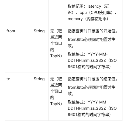
控
取值范围：latency（延
策
迟）、cpu（CPU使用率）、
略
memory（内存使用率）
2.0
from
String
无（取
指定查询时间范围的开始值。
配
最近两
from和to必须同时配置才生
置
个窗口
效。
读
的
取值格式：YYYY-MM-
写
TopN）
DDTHH:mm:ss.SSSZ（ISO
流
8601格式的时间字符串）
控
策
to
String
无（取
指定查询时间范围的结束值。
略
最近两
1.0
from和to必须同时配置才生
个窗口
效。
的
配
取值格式：YYYY-MM-
TopN）
置
DDTHH:mm:ss.SSSZ（ISO
查
8601格式的时间字符串）
询
流