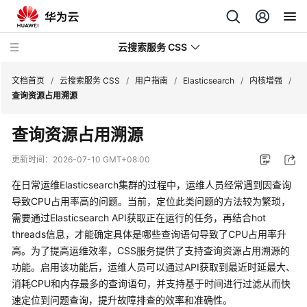
云搜索服务 CSS
文档首页
/
云搜索服务 CSS
/
用户指南
/
Elasticsearch
/
内核增强
/
查询资源占用溯源
查询资源占用溯源
最
更新时间：
2026-07-10 GMT+08:00
新
在日常运维Elasticsearch集群的过程中，运维人员经常遇到因查询
动
导致CPU占用率高的问题。当前，定位此类问题的方法较为繁琐，
态
需要通过Elasticsearch API获取正在运行的任务，再结合hot
threads信息，才能确定具体是哪些查询语句导致了CPU占用率升
服
高。为了提高运维效率，CSS服务提供了支持查询资源占用溯源的
务
公
功能。启用该功能后，运维人员可以通过API获取到最近时延最大、
告
消耗CPU和内存最多的查询语句，并支持基于时间进行过滤从而快
速定位到问题查询，提升故障排查的效率和准确性。