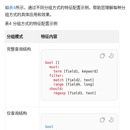
          }

通
如
表4
所示，通过不同分组方式的特征配置示例，帮助您理解每种分
用
        }

组方式的具体应用和效果。
参
      ],

表4
分组方式的特征配置示例
考
      "should": [

        {

分组模式
特征内容
产
          "regexp": {

品
            "field3": 
".*"
完整查询结构
术
          }

语
        }

bool
[]
must
:

      ]

责
term
[field1, keyword]
    }

filter
:

任
match
[field2, text]
  }

共
range
[field4, long]
should
:

}
担
regexp
[field3, text]
云
服
仅查询结构
务
等
bool
级