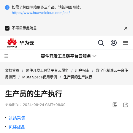
如需了解国际站更多云产品，请访问国际站。
https://www.huaweicloud.com/intl/
不再显示此消息
硬件开发工具链平台云服务
文档首页
/
硬件开发工具链平台云服务
/
用户指南
/
数字化制造云平台使
用指南
/
MBM Space使用示例
/
生产员的生产执行
最
生产员的生产执行
新
动
更新时间：
2024-09-24 GMT+08:00
态
过站采集
产
包装成品
品