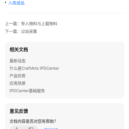
介
入库成品
绍
计
上一篇：导入物料与上载物料
费
下一篇：过站采集
说
明
相关文档
快
最新动态
速
入
什么是CraftArts IPDCenter
门
产品优势
应用场景
控
IPDCenter基础服务
制
台
指
意见反馈
南
文档内容是否对您有帮助？
用