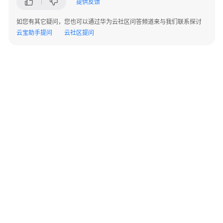
提供反馈
户
指
如您有其它疑问，您也可以通过华为云社区问答频道来与我们联系探讨
南
云宝助手提问
云社区提问
IPDCenter
基
础
服
务
使
用
指
南
数
字
©2026 Huaweicloud.com 版权所有
黔ICP备20004760号-14
苏B2-20130048号
化
A2.B1.B2-20070312
制
增值电信业务经营许可证：B1.B2-20200593 | 代理域名注册服务机构：新网、西数
造
电子营业执照
贵公网安备 52990002000093号
云