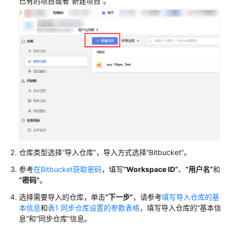
介
已有的项目或者
“新建项目”
。
绍
计
费
说
明
快
速
入
门
用
仓库类型选择
“导入仓库”
，导入方式选择
“Bitbucket”
。
户
参考
在Bitbucket获取密码
，填写
“Workspace ID”
、
“用户名”
和
指
“密码”
。
南
选择需要导入的仓库，单击
“下一步”
，请参考
填写导入仓库的基
本信息
和
表1 同步仓库设置的参数表格
，填写导入仓库的
“基本信
代
息”
和
“同步仓库”
信息。
码