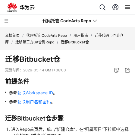
代码托管 CodeArts Repo
文档首页
/
代码托管 CodeArts Repo
/
用户指南
/
迁移代码与同步仓
库
/
迁移第三方Git仓到Repo
/
迁移Bitbucket仓
最
迁移Bitbucket仓
新
动
更新时间：
2026-05-14 GMT+08:00
态
前提条件
服
参考
获取Workspace ID
。
务
公
参考
获取用户名和密码
。
告
迁移Bitbucket仓步骤
产
品
进入Repo首页后，单击
“新建仓库”
，在
“归属项目”
下拉框中选择