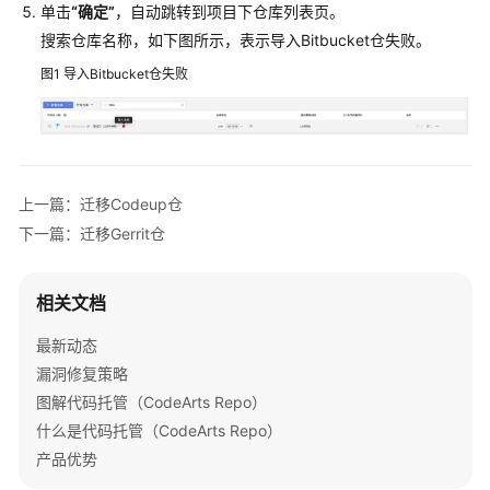
托
单击
“确定”
，自动跳转到项目下仓库列表页。
管
搜索仓库名称，如下图所示，表示导入Bitbucket仓失败。
(CodeArts
Repo)
图1
导入Bitbucket仓失败
使
用
流
程
上一篇：迁移Codeup仓
购
下一篇：迁移Gerrit仓
买
并
授
相关文档
权
使
最新动态
用
漏洞修复策略
Repo
图解代码托管（CodeArts Repo）
什么是代码托管（CodeArts Repo）
管
产品优势
理
CodeArts