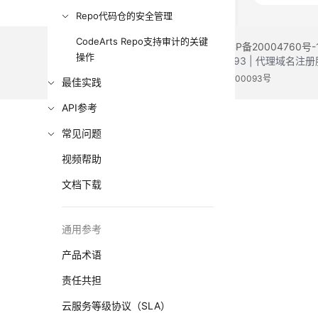
Repo代码仓的安全管理
CodeArts Repo支持审计的关键
©2026 Huaweicloud.com 版权所有
黔ICP备20004760号-
操作
增值电信业务经营许可证：B1.B2-20200593 | 代理域名
电子营业执照
贵公网安备 52990002000093号
最佳实践
API参考
常见问题
视频帮助
文档下载
通用参考
产品术语
责任共担
云服务等级协议（SLA）