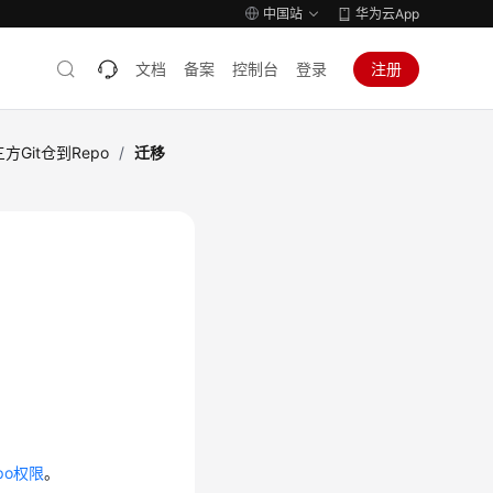
中国站
华为云App
文档
备案
控制台
登录
注册
方Git仓到Repo
/
迁移
po权限
。