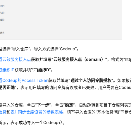
型选择
“导入仓库”
，导入方式选择
“Codeup”
。
置云效服务接入点
获取并填写
“云效服务接入点（domain）”
，格式为
“h
取组织ID
获取并填写
“组织ID”
。
Codeup的Access Token
获取并填写
“通过个人访问令牌授权”
。如果报
是否正确”
，表示用户填写的访问令牌有误或者已失效，用户需要在Code
要导入的仓库，单击
“下一步”
，单击
“确定”
，自动跳转到项目下仓库列表
信息
和
表1 同步仓库设置的参数表格
，填写导入仓库的
“基本信息”
和
“同步
所示，表示成功导入一个Codeup仓。