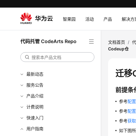
智果园
活动
产品
解决方
代码托管 CodeArts Repo
文档首页
/
代
Codeup仓
迁移C
最新动态
服务公告
前提条
产品介绍
参考
配置C
计费说明
参考
配
快速入门
参考
获取
用户指南
如下图