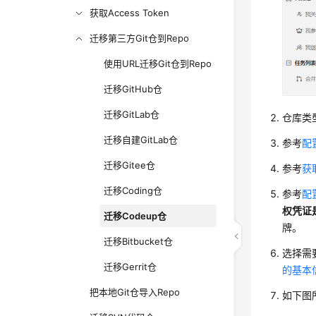
获取Access Token
迁移第三方Git仓到Repo
使用URL迁移Git仓到Repo
迁移GitHub仓
迁移GitLab仓
仓库类
迁移自建GitLab仓
参考
配
迁移Gitee仓
参考
获
迁移Coding仓
参考
配置
权凭证
迁移Codeup仓
牌。
迁移Bitbucket仓
选择需
迁移Gerrit仓
的基本
把本地Git仓导入Repo
如下图