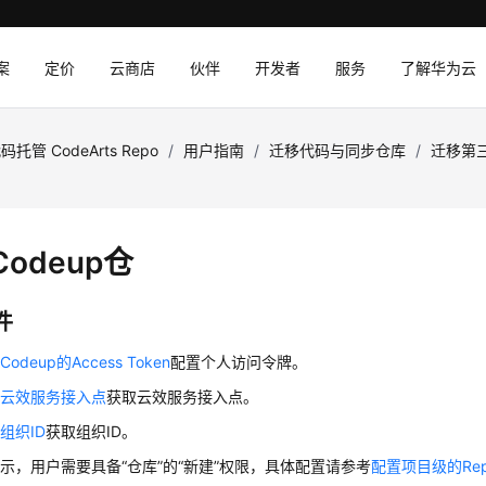
案
定价
云商店
伙伴
开发者
服务
了解华为云
码托管 CodeArts Repo
/
用户指南
/
迁移代码与同步仓库
/
迁移第三
odeup仓
件
odeup的Access Token
配置个人访问令牌。
置云效服务接入点
获取云效服务接入点。
组织ID
获取组织ID。
所示，用户需要具备
“仓库”
的
“新建”
权限，具体配置请参考
配置项目级的Re