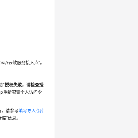
ttps://云效服务接入点”
。
错
“授权失败，请检查授
up重新配置个人访问令
页，请参考
填写导入仓库
仓库”
信息。