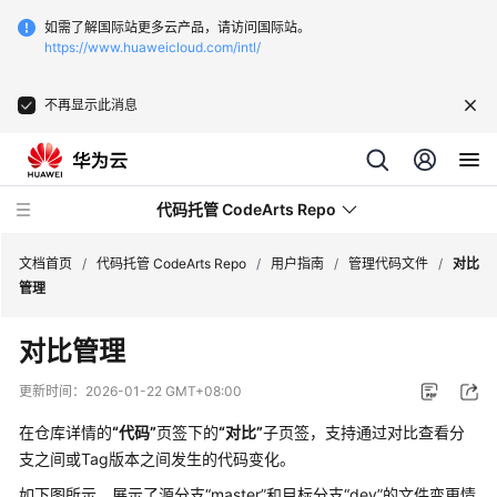
如需了解国际站更多云产品，请访问国际站。
https://www.huaweicloud.com/intl/
不再显示此消息
代码托管 CodeArts Repo
文档首页
/
代码托管 CodeArts Repo
/
用户指南
/
管理代码文件
/
对比
管理
最
对比管理
新
动
更新时间：
2026-01-22 GMT+08:00
态
在仓库详情的
“代码”
页签下的
“对比”
子页签，支持通过对比查看分
服
支之间或Tag版本之间发生的代码变化。
务
如下图所示，展示了源分支
“master”
和目标分支
“dev”
的文件变更情