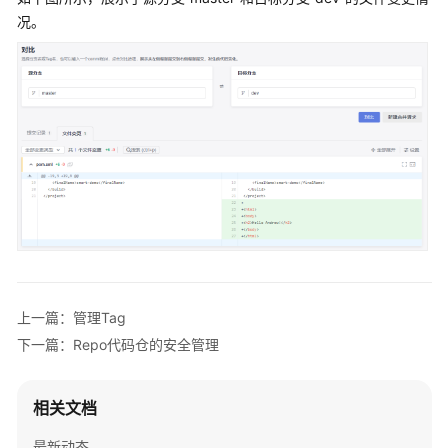
公
况。
告
产
品
介
绍
计
费
说
明
快
上一篇：管理Tag
速
下一篇：Repo代码仓的安全管理
入
门
相关文档
用
户
最新动态