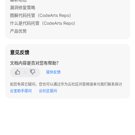
指
漏洞修复策略
南
图解代码托管（CodeArts Repo）
什么是代码托管（CodeArts Repo）
代
码
产品优势
托
管
(CodeArts
意见反馈
Repo)
文档内容是否对您有帮助？
使
用
提供反馈
流
程
如您有其它疑问，您也可以通过华为云社区问答频道来与我们联系探讨
云宝助手提问
云社区提问
购
买
并
授
权
使