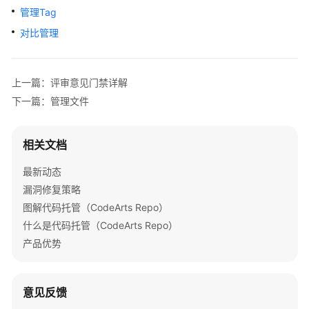
公
管理Tag
告
对比管理
产
品
上一篇：评审意见门禁详解
介
绍
下一篇：管理文件
计
相关文档
费
说
最新动态
明
漏洞修复策略
图解代码托管（CodeArts Repo）
快
速
什么是代码托管（CodeArts Repo）
入
产品优势
门
用
意见反馈
户