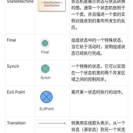
StateMachine
状态机是展示状态与状态转换
的图。通常一个状态机依附于
内
一个类，并且描述一个类的实
部
例对接收到的事件所发生的反
模
应。
块
图
Final
组成状态中的一个特殊状态，
当它处于活动时，说明组成状
多
态已经执行完成。
彩
领
Synch
一个特殊的状态，它可以实现
域
在一个状态机里的两个并发区
建
域之间的控制同步。
模
Exit Point
离开某一状态时执行的动作。
常
见
问
题
Transition
转换用实线箭头表示，从一个
状态（源状态）到另一个状态
文