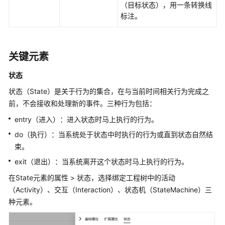
（目标状态），用一条转换线
档
标注。
下
载
关键元素
通
用
状态
参
状态（State）是关于行为的集合，在与当前时间相关行为完成之
考
前，不会接收和处理新的事件。三种行为包括：
产
entry（进入）：进入状态时马上执行的行为。
品
do（执行）：当系统处于状态中时执行的行为或直到状态自然结
术
束。
语
exit（退出）：当系统离开这个状态时马上执行的行为。
责
在State元素的属性 > 状态，选择绑定工程树中的活动
任
（Activity）、交互（Interaction）、状态机（StateMachine）三
共
种元素。
担