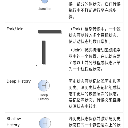
4+1
换一部分的伪状态。它在转换
视
执行中不打断运行至完成步
图
骤。
SysML
Fork/Join
（Fork）复杂转换中，一个源
状态可以转入多个目标状态，
使活动状态的数目增加。
什
么
（Join）状态机活动图或顺序
是
图中的一个位置，在此处有两
SysML
个或以上并列线程或状态归结
、
为一个线程或状态。
包
图
Deep History
历史状态可以记忆浅历史和深
历史。深历史状态记忆组成状
需
态中更深的嵌套层次的状态。
求
要记忆深状态，转换必须直接
图
从深状态中转出。
Shallow
浅历史状态保存并激活与历史
活
History
状态在同一个嵌套层次上的状
动