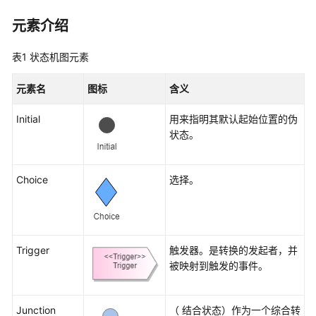
入
门
元素介绍
用
表1
状态机图元素
户
指
元素名
图标
含义
南
Initial
用来指明其默认起始位置的伪
开
状态。
通
并
Choice
选择。
授
权
使
用
CodeArts
Trigger
触发器。是转换的发起者，并
Modeling
被映射到触发的事件。
UML
Junction
（ 结合状态）作为一个综合转