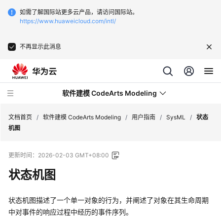
如需了解国际站更多云产品，请访问国际站。
https://www.huaweicloud.com/intl/
不再显示此消息
软件建模 CodeArts Modeling
文档首页
/
软件建模 CodeArts Modeling
/
用户指南
/
SysML
/
状态
机图
产
更新时间：
2026-02-03 GMT+08:00
品
介
状态机图
绍
状态机图描述了一个单一对象的行为，并阐述了对象在其生命周期
快
中对事件的响应过程中经历的事件序列。
速