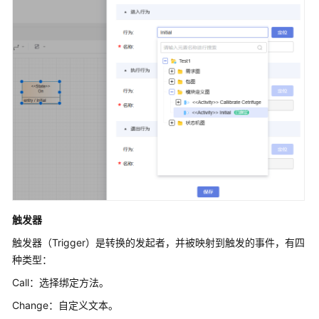
云
服
务
等
级
协
议
（SLA）
白
皮
书
资
源
触发器
支
触发器（Trigger）是转换的发起者，并被映射到触发的事件，有四
持
种类型：
区
Call：选择绑定方法。
域
Change：自定义文本。