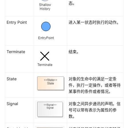
态。
图
序
Entry Point
进入某一状态时执行的动作。
列
图
状
态
Terminate
结束。
机
图
用
State
对象的生命中的满足一定条
例
件，执行一定操作，或者等待
图
某事件的条件或者情况。
模
Signal
对象之间异步通讯的声明。信
块
号可以带有表示为属性的参
定
数。
义
图