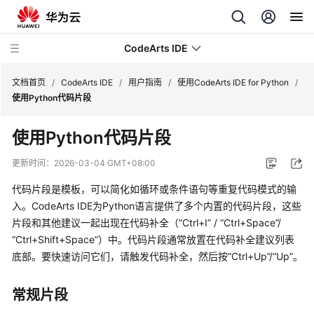
CodeArts IDE
文档首页
/
CodeArts IDE
/
用户指南
/
使用CodeArts IDE for Python
/
使用Python代码片段
最
使用Python代码片段
新
动
更新时间：
2026-03-04 GMT+08:00
态
代码片段是模板，可以简化如循环或条件语句等重复代码模式的输
产
入。CodeArts IDE为Python语言提供了多个内置的代码片段，这些
品
片段和其他建议一起出现在代码补全（
“Ctrl+I”
/
“Ctrl+Space”
/
介
“Ctrl+Shift+Space”
）中。代码片段通常放置在代码补全建议列表
绍
底部。要快速访问它们，请触发代码补全，然后按
“Ctrl+Up”
/
“Up”
。
快
常规片段
速