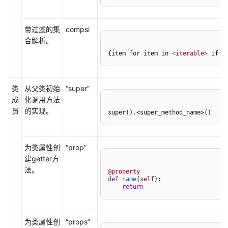
使
带过滤的集
compsi
用
合解析。
CodeArts
IDE
{item for item in 
<
iterable
>
 if 
<
for
Python
类
从父类初始
“super”
在
成
化调用方法
CodeArts
员
的实现。
super().<super_method_name>()
IDE
for
Python
为类属性创
“prop”
创
建getter方
建
法。
@property
Python
def
name
(
self
):

项
return
目
为类属性创
“props”
配