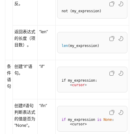
反。
和
not (my_expression)
调
试
Python
返回表达式
“len”
工
的长度（项
程
目数）。
len
(my_expression)
运
行
Python
条
创建
“if”
语
“if”
工
件
句。
程
语
if my_expression:

<
cursor
>
启
句
动
配
创建if语句
“ifn”
置
判断表达式
的值是否为
使
if
 my_expression 
is
None
:

    <cursor>
“None”
。
用
CodeArts