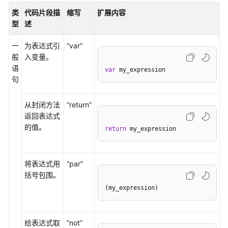
用
类
代码片段描
缩写
扩展内容
Python
型
述
重
构
一
为表达式引
“var”
代
般
入变量。
码
语
var
 my_expression
句
配
置
Python
从封闭方法
“return”
工
返回表达式
程
的值。
return
 my_expression
测
试
框
将表达式用
“par”
架
括号包围。
(my_expression)
设
置
断
给表达式取
“not”
点