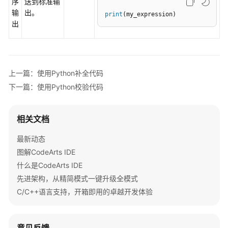
序
送到标准输
运
输
出。
print
(my_expression)
行
出
文
件
使
上一篇：使用Python补全代码
用
CodeArts
下一篇：使用Python校验代码
IDE
第
相关文档
三
方
最新动态
扩
图解CodeArts IDE
展
什么是CodeArts IDE
最
先进架构，从精简模式一键升级全模式
佳
C/C++语言支持，开箱即用的卓越开发体验
实
践