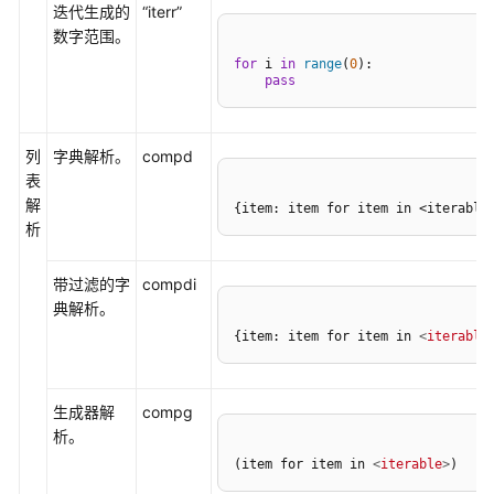
迭代生成的
“iterr”
License
数字范围。
for
 i 
in
range
(
0
):

配
pass
置
CodeArts
IDE
列
字典解析。
compd
开
表
发
解
{item: item for item in <iterable
环
析
境
带过滤的字
compdi
配
典解析。
置
{item: item for item in 
<
iterable
CodeArts
IDE
快
生成器解
compg
捷
析。
键
(item for item in 
<
iterable
>
)
配