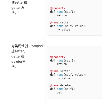
建setter和
置
getter方
Python
@property
def 
name
(self):

法。
工
    return 

程
@name
.setter

环
def 
name
(self, value):

境
     = value
使
用
为类属性创
“propsd”
Python
建setter、
编
getter和
@property
辑
def 
name
(self):

deleter方
    return 

代
法。
码
@name
.setter

def 
name
(self, value):

     = value

使
@name
.deleter

用
def 
name
(self):

Python
    del 
补
全