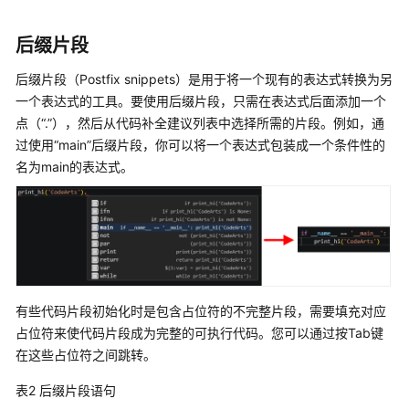
代
码
后缀片段
使
后缀片段（Postfix snippets）是用于将一个现有的表达式转换为另
用
一个表达式的工具。要使用后缀片段，只需在表达式后面添加一个
Python
点（
“.”
），然后从代码补全建议列表中选择所需的片段。例如，通
代
过使用
“main”
后缀片段，你可以将一个表达式包装成一个条件性的
码
名为main的表达式。
片
段
使
用
Python
校
验
有些代码片段初始化时是包含占位符的不完整片段，需要填充对应
代
占位符来使代码片段成为完整的可执行代码。您可以通过按Tab键
码
在这些占位符之间跳转。
表2
后缀片段语句
使