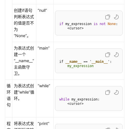
IDE
创建if语句
“null”
for
判断表达式
RemoteShell
的值是否不
if
 my_expression 
is
not
None
:

    <cursor>
为
使
“None”
。
用
集
为表达式创
“main”
成
建一个
终
“__name__”
if 
__name__
 == '
__main__
端
    my_expression
主函数守
运
卫。
行
命
循
为表达式创
“while”
令
环
建
“while”
循
语
环。
while
 my_expression:

使
    <cursor>
句
用
命
令
程
将表达式发
“print”
行