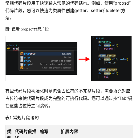
入
常规代码片段用于快速输入常见的代码结构。例如，使用
“propsd”
门
代码片段，您可以快速为类属性创建getter、setter和deleter方
法。
用
户
图1
使用
“propsd”
代码片段
指
南
下
载
并
安
装
CodeArts
有些代码片段初始化时是包含占位符的不完整片段，需要填充对应
IDE
占位符来使代码片段成为完整的可执行代码。您可以通过按
“Tab”
键
客
在这些占位符之间跳转。
户
端
表1
常规片段语句
配
类
代码片段描
缩写
扩展内容
置