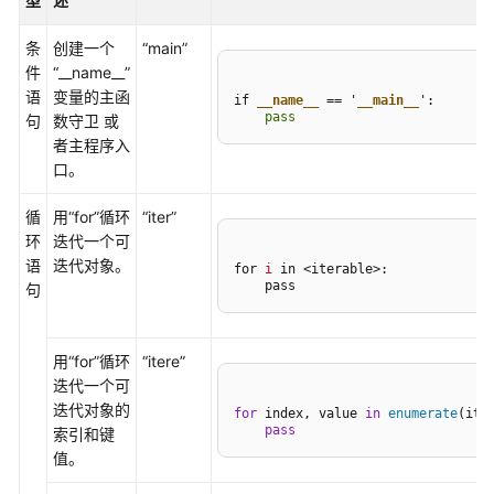
型
述
CodeArts
条
创建一个
“main”
IDE
件
“__name__”
用
语
变量的主函
户
if 
__name__
 == '
__main__
    pass
句
数守卫 或
权
者主程序入
限
口。
登
循
用
“for”
循环
“iter”
录
环
迭代一个可
CodeArts
语
迭代对象。
IDE
for 
i
 in <iterable>:

    pass
句
客
户
端
用
“for”
循环
“itere”
迭代一个可
购
迭代对象的
for
 index, value 
in
enumerate
(iter
买
pass
索引和键
并
值。
激
活