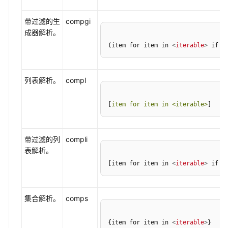
置
Git
带过滤的生
compgi
版
成器解析。
本
(item for item in 
<
iterable
>
 if 
<
管
理
列表解析。
compl
使
用
[
item for item in <iterable>
]
CodeArts
IDE
for
带过滤的列
compli
C/C++
表解析。
[item for item in 
<
iterable
>
 if 
<
使
用
CodeArts
集合解析。
comps
IDE
for
Java
{item for item in 
<
iterable
>
}