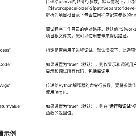
传递给pserve的命令行参数。默认情况下，此
【${workspaceFolder}${pathSeparator}dev
解析为项目根目录下包含应用程序配置参数的develo
调试程序工作目录的绝对路径。默认值
“${work
项目根文件夹。您可以使用变量来提供路径。
cess”
指定是否启用子进程调试。默认情况下，此选项
yCode”
如果设置为
“true”
（默认），则仅显示和调试用
显示和调试所有代码，包括库调用。
Args”
传递给Python解释器的命令行参数。要将参数
使用
“args”
。
turnValue”
如果设置为
“true”
（默认），则在“
运行和调试
”
函数的返回值。
置示例