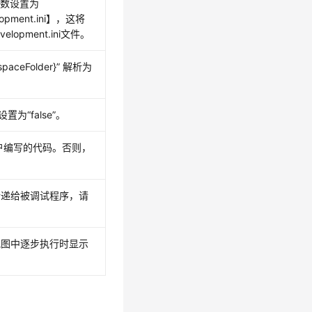
参数设置为
elopment.ini】，这将
pment.ini文件。
spaceFolder}”
解析为
设置为
“false”
。
户编写的代码。否则，
传递给被调试程序，请
视图中逐步执行时显示