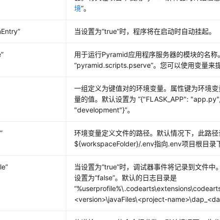
境
”。
Entry”
当设置为
“true”
时，程序将在启动时自动挂起。
”
用于运行Pyramid应用程序服务器的模块的名
“pyramid.scripts.pserve”
。您可以使用变量来
一组定义为键值对的环境变量。属性键为环境变
量的值。默认设置为
“{"FLASK_APP": "app.py
"development"}”
。
”
环境变量定义文件的路径。默认情况下，此路径
${workspaceFolder}/.env指向.env项目根
le”
当设置为
“true”
时，调试器事件将记录到文件中
设置为
“false”
。默认的日志目录是
“%userprofile%\.codearts\extensions\codeart
<version>\javaFiles\<project-name>\dap_<da