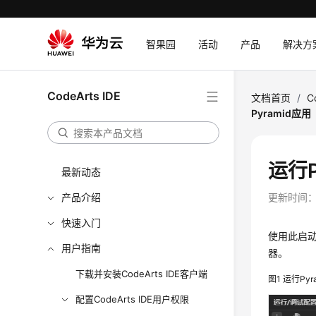
智果园
活动
产品
解决方
CodeArts IDE
文档首页
/
C
Pyramid应用
运行P
最新动态
产品介绍
更新时间
快速入门
使用此启动
用户指南
器。
下载并安装CodeArts IDE客户端
图1
运行Pyr
配置CodeArts IDE用户权限