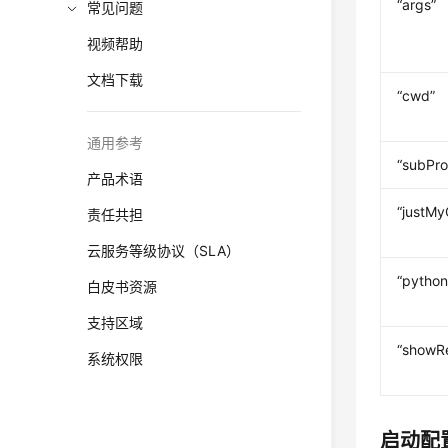
“args”
常见问题
视频帮助
文档下载
“cwd”
通用参考
“subPro
产品术语
“justM
责任共担
云服务等级协议（SLA）
“python
白皮书资源
支持区域
“showRe
系统权限
启动配