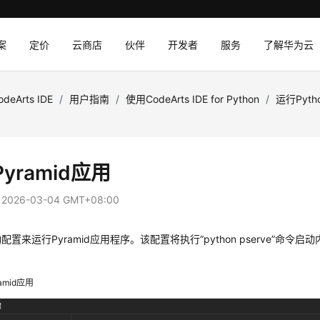
案
定价
云商店
伙伴
开发者
服务
了解华为云
odeArts IDE
/
用户指南
/
使用CodeArts IDE for Python
/
运行Pyt
yramid应用
：
2026-03-04 GMT+08:00
配置来运行Pyramid应用程序。该配置将执行
“python pserve”
命令启动内
amid应用