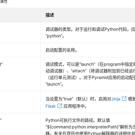
置属性
描述
调试器的类型。对于运行和调试Python代码，
“python”
。
启动配置的名称。
t”
调试模式，可以是
“launch”
（在program中
动调试器）、
“attach”
（将调试器附加到已经运
（运行单元测试）。对于Pyramid应用的启动
“launch”
。
当设置为
“true”
（默认）时，启用对
Jinja
模
Flask
应用程序中。
”
Python可执行文件的路径。默认值
“${command:python.interpreterPath}”
解析为
器。有关在项目中使用Python解释器的详细信