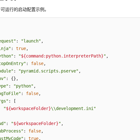
个可运行的启动配置示例。
equest"
: 
"launch"
,

inja"
: 
true
,

ython"
: 
"
${command:python.interpreterPath}
"
,

topOnEntry"
: 
false
,

odule"
: 
"pyramid.scripts.pserve"
,

nv"
: {},

ype"
: 
"python"
,

ogToFile"
: 
false
,

rgs"
: [

"
${workspaceFolder}
\\development.ini"
wd"
: 
"
${workspaceFolder}
"
,

ubProcess"
: 
false
,

ustMyCode"
: 
true
,
