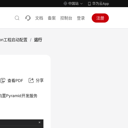
中国站
华为云App
文档
备案
控制台
登录
注册
hon工程启动配置
/
运行
分享
查看PDF
置Pyramid开发服务