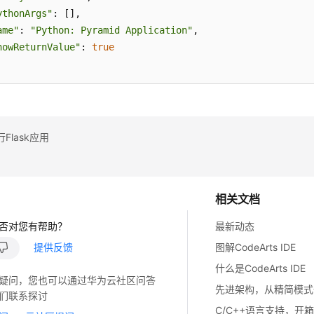
ythonArgs"
: [],

ame"
: 
"Python: Pyramid Application"
,

howReturnValue"
: 
true
Flask应用
相关文档
否对您有帮助？
最新动态
提供反馈
图解CodeArts IDE
什么是CodeArts IDE
疑问，您也可以通过华为云社区问答
先进架构，从精简模式
们联系探讨
C/C++语言支持，开