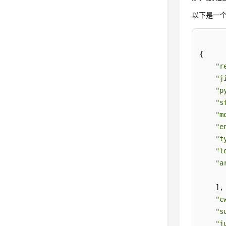
以下是一
{

"r
"j
"p
"s
"m
"e
"t
"l
"a
    ],

"c
"s
"j