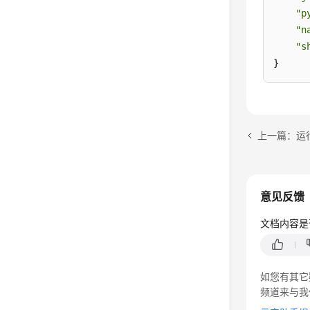
"p
"n
"s
}
上一篇：运行
意见反馈
文档内容是
如您有其它
频道来与我