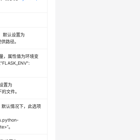
称。默认设置为
提供路径。
量，属性值为环境变
","FLASK_ENV":
设置为
目录下的文件。
。默认情况下，此选项
s.python-
te>”
。