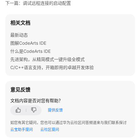
下一篇：调试远程连接的启动配置
License
配
相关文档
置
CodeArts
最新动态
IDE
图解CodeArts IDE
开
什么是CodeArts IDE
发
先进架构，从精简模式一键升级全模式
环
C/C++语言支持，开箱即用的卓越开发体验
境
配
置
意见反馈
CodeArts
文档内容是否对您有帮助？
IDE
快
提供反馈
捷
如您有其它疑问，您也可以通过华为云社区问答频道来与我们联系探讨
键
云宝助手提问
云社区提问
配