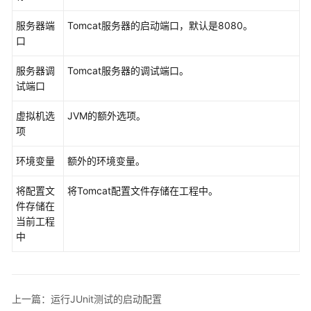
CodeArts
服务器端
Tomcat服务器的启动端口，默认是8080。
IDE
口
用
户
服务器调
Tomcat服务器的调试端口。
权
试端口
限
虚拟机选
JVM的额外选项。
登
项
录
CodeArts
环境变量
额外的环境变量。
IDE
客
将配置文
将Tomcat配置文件存储在工程中。
户
件存储在
端
当前工程
中
购
买
并
激
上一篇：运行JUnit测试的启动配置
活