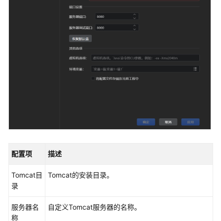
入
门
用
户
指
南
下
载
并
安
装
CodeArts
配置项
描述
IDE
客
Tomcat目
Tomcat的安装目录。
户
录
端
服务器名
自定义Tomcat服务器的名称。
配
称
置