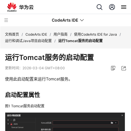
CodeArts IDE
文档首页
/
CodeArts IDE
/
用户指南
/
使用CodeArts IDE for Java
/
运行和调试Java项目启动配置
/
运行Tomcat服务的启动配置
最
运行Tomcat服务的启动配置
新
动
更新时间：
2026-03-04 GMT+08:00
态
使用此启动配置来运行Tomcat服务。
产
品
启动配置属性
介
绍
图1
Tomcat服务启动配置
快
速