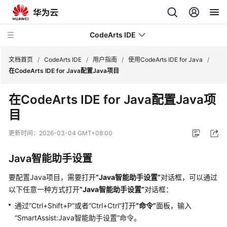
CodeArts IDE
文档首页
/
CodeArts IDE
/
用户指南
/
使用CodeArts IDE for Java
/
在CodeArts IDE for Java配置Java项目
最
在CodeArts IDE for Java配置Java项
新
目
动
态
更新时间：
2026-03-04 GMT+08:00
产
Java智能助手设置
品
介
要配置Java项目，需要打开
“Java智能助手设置”
对话框，可以通过
绍
以下任意一种方式打开
“Java智能助手设置”
对话框：
快
通过
“Ctrl+Shift+P”
或者
“Ctrl+Ctrl”
打开
“命令”
面板，输入
速
“SmartAssist:Java智能助手设置”
命令。