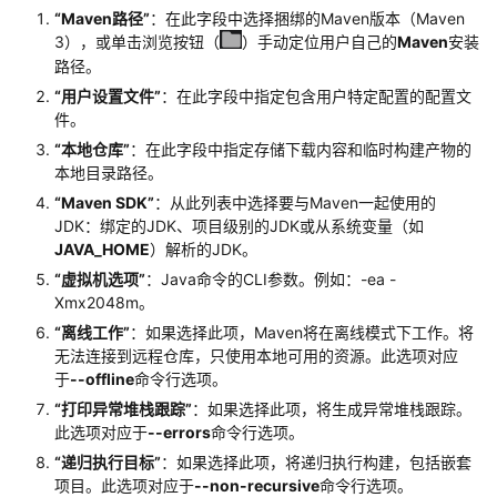
置
“Maven路径”
：在此字段中选择捆绑的Maven版本（Maven
3），或单击浏览按钮（
）手动定位用户自己的
Maven
安装
Git
路径。
版
本
“用户设置文件”
：在此字段中指定包含用户特定配置的配置文
管
件。
理
“本地仓库”
：在此字段中指定存储下载内容和临时构建产物的
本地目录路径。
使
“Maven SDK”
：从此列表中选择要与Maven一起使用的
用
JDK：绑定的JDK、项目级别的JDK或从系统变量（如
CodeArts
JAVA_HOME
）解析的JDK。
IDE
“虚拟机选项”
：Java命令的CLI参数。例如：-ea -
for
Xmx2048m。
C/C++
“离线工作”
：如果选择此项，Maven将在离线模式下工作。将
无法连接到远程仓库，只使用本地可用的资源。此选项对应
使
于
--offline
命令行选项。
用
“打印异常堆栈跟踪”
：如果选择此项，将生成异常堆栈跟踪。
CodeArts
此选项对应于
--errors
命令行选项。
IDE
for
“递归执行目标”
：如果选择此项，将递归执行构建，包括嵌套
项目。此选项对应于
--non-recursive
命令行选项。
Java