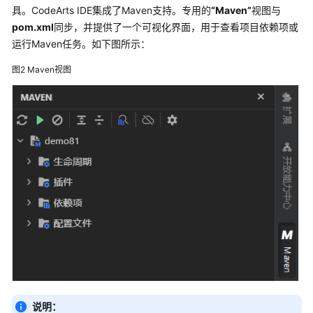
具。CodeArts IDE集成了Maven支持。专用的
“Maven”
视图与
CodeArts
pom.xml
同步，并提供了一个可视化界面，用于查看项目依赖项或
IDE
运行Maven任务。如下图所示：
用
户
图2
Maven视图
权
限
登
录
CodeArts
IDE
客
户
端
购
买
并
激
说明：
活