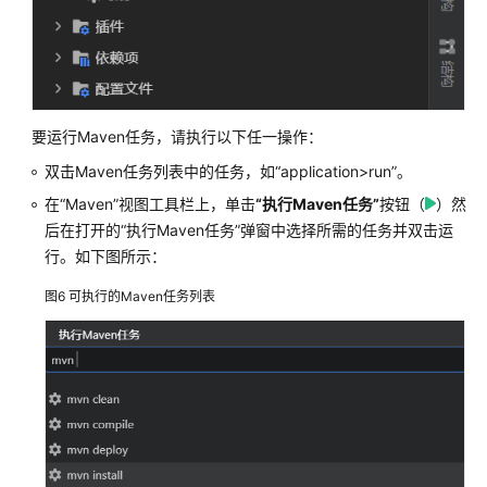
行
智
能
搜
索
要运行Maven任务，请执行以下任一操作：
使
双击Maven任务列表中的任务，如
“application>run”
。
用
Java
在
“Maven”
视图工具栏上，单击
“执行Maven任务”
按钮（
）然
重
后在打开的
“执行Maven任务”
弹窗中选择所需的任务并双击运
构
行。如下图所示：
代
码
图6
可执行的Maven任务列表
配
置
和
运
行
Java
项