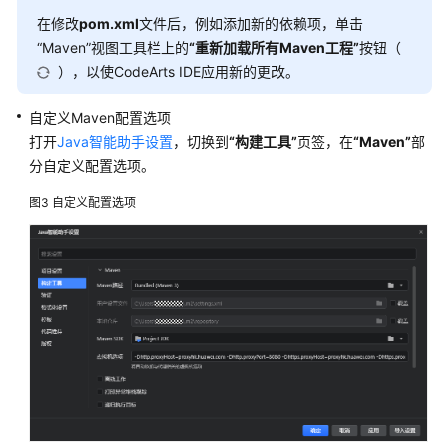
License
在修改
pom.xml
文件后，例如添加新的依赖项，单击
“Maven”
视图工具栏上的
“重新加载所有Maven工程”
按钮（
配
），以使CodeArts IDE应用新的更改。
置
CodeArts
自定义Maven配置选项
IDE
打开
Java智能助手设置
，切换到
“构建工具”
页签，在
“Maven”
部
开
分自定义配置选项。
发
环
图3
自定义配置选项
境
配
置
CodeArts
IDE
快
捷
键
配