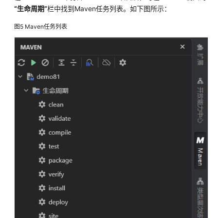
项
“生命周期”
栏中找到Maven任务列表。如下图所示：
目
图5
Maven任务列表
运
行
和
调
试
Java
项
目
启
动
配
置
使
用
Java
进