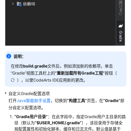
使
用
集
成
终
端
运
行
说明：
命
令
在修改
build.gradle
文件后，例如添加新的依赖项，单击
“Gradle”
视图工具栏上的
“重新加载所有Gradle工程”
按钮（
使
），以使CodeArts IDE应用新的更改。
用
命
自定义Gradle配置选项
令
打开
Java智能助手设置
，切换到
“构建工具”
页签，在
“Gradle”
部
行
分自定义配置选项。
运
行
“
Gradle用户目录
”
：在此字段中，指定Gradle用户主目录的路
文
径（默认为
“$USER_HOME/.gradle”
），该目录用于存储全
件
局配置属性和初始化脚本、缓存和日志文件。默认值是基于