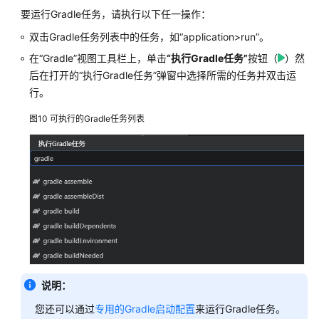
要运行Gradle任务，请执行以下任一操作：
产
品
双击Gradle任务列表中的任务，如
“application>run”
。
术
在
“Gradle”
视图工具栏上，单击
“执行Gradle任务”
按钮（
）然
语
后在打开的
“执行Gradle任务”
弹窗中选择所需的任务并双击运
行。
责
任
图10
可执行的Gradle任务列表
共
担
云
服
务
等
级
协
议
说明：
（SLA）
您还可以通过
专用的Gradle启动配置
来运行Gradle任务。