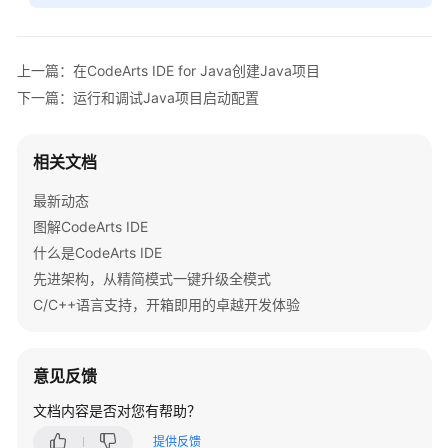
白
皮
书
上一篇：在CodeArts IDE for Java创建Java项目
资
源
下一篇：运行和调试Java项目启动配置
支
相关文档
持
区
最新动态
域
图解CodeArts IDE
系
什么是CodeArts IDE
统
先进架构，从精简模式一键升级全模式
权
C/C++语言支持，开箱即用的卓越开发体验
限
意见反馈
文档内容是否对您有帮助？
提供反馈