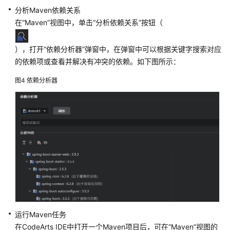
分析Maven依赖关系
在
在
“Maven”
视图中，单击
“分析依赖关系”
按钮（
CodeArts
IDE
），打开
“依赖分析器”
弹窗中，在弹窗中可以根据关键字搜索对应
for
的依赖项或查看并解决有冲突的依赖。如下图所示：
Java
创
图4
依赖分析器
建
Java
项
目
在
CodeArts
IDE
for
Java
配
置
运行Maven任务
Java
在CodeArts IDE中打开一个Maven项目后，可在
“Maven”
视图的