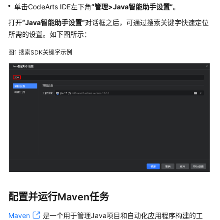
入
单击CodeArts IDE左下角
“管理>Java智能助手设置”
。
门
打开
“Java智能助手设置”
对话框之后，可通过搜索关键字快速定位
用
所需的设置。如下图所示：
户
图1
搜索SDK关键字示例
指
南
下
载
并
安
装
CodeArts
IDE
客
户
端
配置并运行Maven任务
配
Maven
是一个用于管理Java项目和自动化应用程序构建的工
置