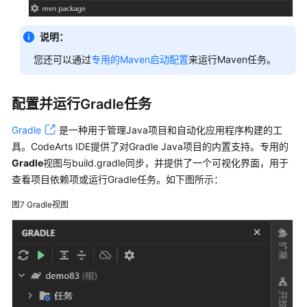
目
单
说明：
元
您还可以通过
专用的Maven启动配置
来运行Maven任务。
测
试
配置并运行Gradle任务
使
用
Gradle
是一种用于管理Java项目和自动化应用程序构建的工
CodeArts
具。CodeArts IDE提供了对Gradle Java项目的内置支持。专用的
IDE
Gradle
视图与build.gradle同步，并提供了一个可视化界面，用于
for
查看项目依赖项或运行Gradle任务。如下图所示：
Python
图7
Gradle视图
使
用
CodeArts
IDE
for
RemoteShell