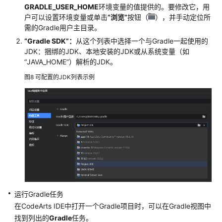
GRADLE_USER_HOME
环境变量的值提供的。要修改它，用
户可以设置环境变量或单击
“浏览”
按钮（
），并手动定位所
使
需的Gradle用户主目录。
用
CodeArts
“Gradle SDK”
：
从这个列表中选择一个与Gradle一起使用的
JDK：捆绑的JDK、本地安装的JDK或从系统变量（如
IDE
“JAVA_HOME”
）解析的JDK。
第
三
图8
可配置的JDK列表示例
方
扩
展
最
佳
实
践
API
运行Gradle任务
参
考
在CodeArts IDE中打开一个Gradle项目时，可以在Gradle视图中
找到列出的
Gradle
任务。