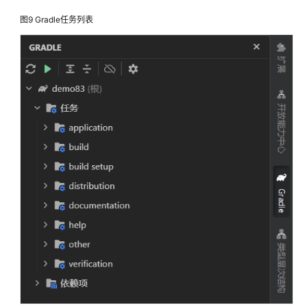
常
图9
Gradle任务列表
见
问
题
视
频
帮
助
文
档
下
载
通
用
参
考