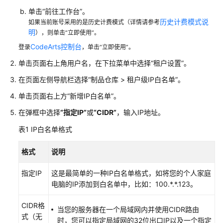
说
明
单击“前往工作台”。
历史计费模式说
如果当前账号采用的是历史计费模式（详情请参考
明
），则单击“立即使用”。
快
速
CodeArts控制台
登录
，单击“立即使用”。
入
单击页面右上角用户名，在下拉菜单中选择
“
租户设置
”
。
门
在页面左侧导航栏选择
“
制品仓库
>
租户级IP白名单
”
。
用
单击页面右上方
“新增IP白名单”
。
户
指
在弹框中选择
“指定IP”
或
“CIDR”
，输入IP地址。
南
表1
IP白名单格式
制
格式
说明
品
仓
指定IP
这是最简单的一种IP白名单格式，如将您的个人家庭
库
电脑的IP添加到白名单中，比如：100.*.*.123。
服
务
CIDR格
当您的服务器在一个局域网内并使用CIDR路由
(CodeArts
式（无
时，您可以指定局域网的32位出口IP以及一个指定
Artifact)