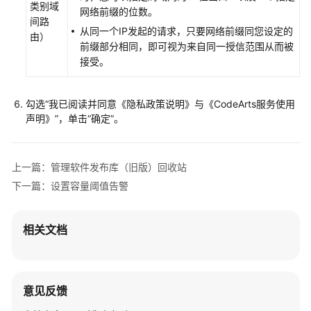
类别域
网络前缀的位数。
使
间路
用
从同一个IP发起的请求，只要网络前缀同您设定的
由）
流
前缀部分相同，即可视为来自同一授信范围从而被
程
接受。
购
勾选“我已阅读并同意《隐私政策说明》与《CodeArts服务使用
买
声明》”，单击
“确定”
。
并
授
权
上一篇：管理软件发布库（旧版）回收站
使
用
下一篇：设置容量阈值告警
制
品
相关文档
仓
库
(CodeArts
Artifact)
意见反馈
服
务