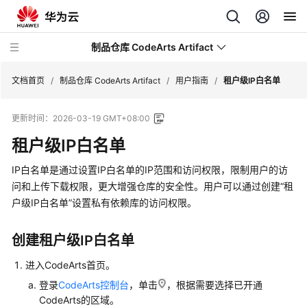
制品仓库 CodeArts Artifact
文档首页
/
制品仓库 CodeArts Artifact
/
用户指南
/
租户级IP白名单
更新时间：
2026-03-19 GMT+08:00
最
新
租户级IP白名单
动
态
IP白名单是通过设置IP白名单的IP范围和访问权限，限制用户的访
问和上传下载权限，更大增强仓库的安全性。用户可以通过创建
“租
产
户级IP白名单”
设置私有依赖库的访问权限。
品
介
创建租户级IP白名单
绍
进入CodeArts首页。
计
登录
CodeArts控制台
，单击
，根据需要选择已开通
费
CodeArts的区域。