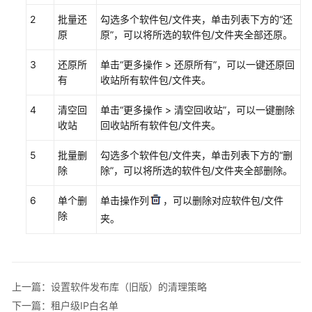
仓
2
批量还
勾选多个软件包/文件夹，单击列表下方的
“还
库
原
原”
，可以将所选的软件包/文件夹全部还原。
服
务
3
还原所
单击
“
更多操作 > 还原所有
”
，可以一键还原回
(CodeArts
有
收站所有软件包/文件夹。
Artifact)
使
4
清空回
单击
“
更多操作 > 清空回收站
”
，可以一键删除
用
收站
回收站所有软件包/文件夹。
流
程
5
批量删
勾选多个软件包/文件夹，单击列表下方的
“删
除
除”
，可以将所选的软件包/文件夹全部删除。
购
买
6
单个删
单击操作列
，可以删除对应软件包/文件
并
除
夹。
授
权
使
用
制
上一篇：设置软件发布库（旧版）的清理策略
品
下一篇：租户级IP白名单