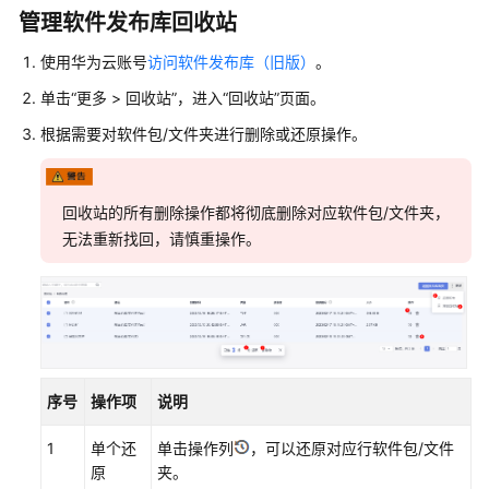
介
管理软件发布库回收站
绍
使用华为云账号
访问软件发布库（旧版）
。
计
单击
“
更多
>
回收站
”
，进入
“回收站”
页面。
费
说
根据需要对软件包/文件夹进行删除或还原操作。
明
快
回收站的所有删除操作都将彻底删除对应软件包/文件夹，
速
无法重新找回，请慎重操作。
入
门
用
户
指
南
序号
操作项
说明
1
单个还
单击操作列
，可以还原对应行软件包/文件
制
原
夹。
品