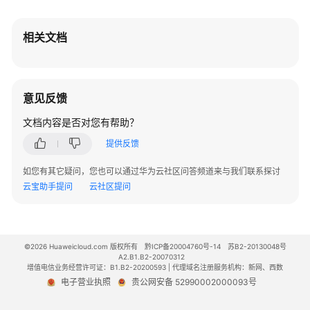
仓
库
(CodeArts
相关文档
Artifact)
服
务
意见反馈
管
文档内容是否对您有帮助？
理
软
提供反馈
件
发
如您有其它疑问，您也可以通过华为云社区问答频道来与我们联系探讨
布
云宝助手提问
云社区提问
库
（新
版）
©2026 Huaweicloud.com 版权所有
黔ICP备20004760号-14
苏B2-20130048号
A2.B1.B2-20070312
管
增值电信业务经营许可证：B1.B2-20200593 | 代理域名注册服务机构：新网、西数
理
电子营业执照
贵公网安备 52990002000093号
私
有