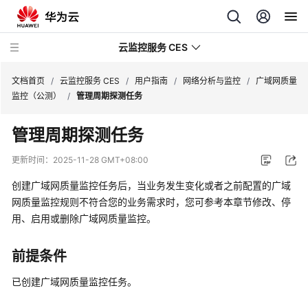
云监控服务 CES
文档首页
/
云监控服务 CES
/
用户指南
/
网络分析与监控
/
广域网质量
监控（公测）
/
管理周期探测任务
最
管理周期探测任务
新
动
更新时间：
2025-11-28 GMT+08:00
态
创建广域网质量监控任务后，当业务发生变化或者之前配置的广域
服
网质量监控规则不符合您的业务需求时，您可参考本章节修改、停
务
用、启用或删除广域网质量监控。
公
告
前提条件
产
已创建广域网质量监控任务。
品