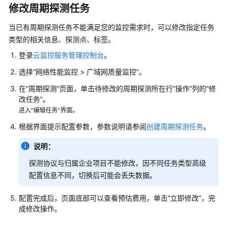
介
修改周期探测任务
绍
当已有周期探测任务不能满足您的监控需求时，可以修改指定任务
快
类型的相关信息、探测点、标签。
速
登录
云监控服务管理控制台
。
入
门
选择“网络性能监控 > 广域网质量监控”。
在“周期探测”页面，单击待修改的周期探测所在行“操作”列的“修
用
改任务”。
户
进入“编辑任务”界面。
指
南
根据界面提示配置参数，参数说明请参阅
创建周期探测任务
。
说明：
总
览
探测协议与归属企业项目不能修改，因不同任务类型高级
配置信息不同，切换后可能会丢失数据。
通
过
配置完成后，页面底部可以查看预估费用，单击“立即修改”，完
IAM
成修改操作。
授