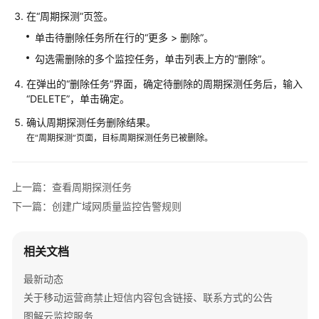
监
在“周期探测”页签。
控
单击待删除任务所在行的“更多 > 删除”。
简
介
勾选需删除的多个监控任务，单击列表上方的“删除”。
在弹出的“删除任务”界面，确定待删除的周期探测任务后，输入
开
“DELETE”，单击确定。
通
确认周期探测任务删除结果。
广
域
在“周期探测”页面，目标周期探测任务已被删除。
网
质
量
上一篇：查看周期探测任务
监
下一篇：创建广域网质量监控告警规则
控
购
相关文档
买
最新动态
广
域
关于移动运营商禁止短信内容包含链接、联系方式的公告
网
图解云监控服务