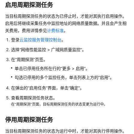
予
启用周期探测任务
使
用
当目标周期探测任务的状态为已停止时，才能对其执行启用操作。
云
启用后将继续采集任务中监控地址的网络质量数据。并且会产生相
监
关费用，费用详情参见
计费标准
。
控
登录
云监控服务管理控制台
。
服
务
选择“网络性能监控 > 广域网质量监控”。
的
在“周期探测”页签。
权
限
单击已停用任务所在行的“更多 > 启用”。
勾选已停用的多个监控任务，单击列表上方的“启用”。
云
资
在弹出的“启用任务”界面，单击“确定”。
源
查看周期探测任务状态。
监
在“周期探测”页面，目标周期探测任务的状态变更为运行中。
控
停用周期探测任务
网
络
当目标周期探测任务的状态为运行中时，才能对其执行停用操作。
分