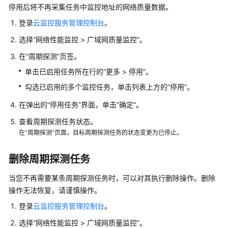
停用后将不再采集任务中监控地址的网络质量数据。
析
与
登录
云监控服务管理控制台
。
监
选择“网络性能监控 > 广域网质量监控”。
控
在“周期探测”页签。
广
单击已启用任务所在行的“更多 > 停用”。
域
勾选已启用的多个监控任务，单击列表上方的“停用”。
网
质
在弹出的“停用任务”界面，单击“确定”。
量
查看周期探测任务状态。
监
在“周期探测”页面，目标周期探测任务的状态变更为已停止。
控
（公
测）
删除周期探测任务
当您不再需要某条周期探测任务时，可以对其执行删除操作。删除
广
操作无法恢复，请谨慎操作。
域
网
登录
云监控服务管理控制台
。
质
选择“网络性能监控 > 广域网质量监控”。
量