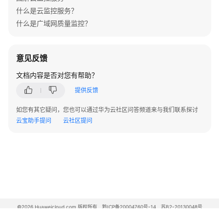
质
什么是云监控服务？
量
什么是广域网质量监控？
监
控
资
意见反馈
源
包
文档内容是否对您有帮助？
提供反馈
创
建
如您有其它疑问，您也可以通过华为云社区问答频道来与我们联系探讨
广
云宝助手提问
云社区提问
域
网
质
量
监
控
查
©2026 Huaweicloud.com 版权所有
黔ICP备20004760号-14
苏B2-20130048号
看
A2.B1.B2-20070312