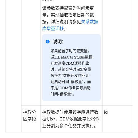
在
该参数支持配置为时间宏变
CDM
量，实现抽取指定日期的数
集
据，详细说明请参见
关系数据
群
库增量迁移
。
中
创
说明：
建
连
如果配置了时间宏变量，
接
通过
DataArts Studio
数据
开发调度CDM迁移作业
时，系统会将时间宏变量
在
替换为“数据开发作业计
CDM
划启动时间-偏移量”，而
集
不是“CDM作业实际启动
群
时间-偏移量”。
中
创
建
抽取分
抽取数据时使用该字段进行数
id
作
区字段
据切分，CDM依据此字段将作
业
业分割为多个任务并发执行。