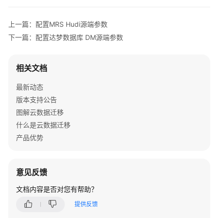
新
建
表/
上一篇：配置MRS Hudi源端参数
文
下一篇：配置达梦数据库 DM源端参数
件
迁
移
相关文档
作
最新动态
业
版本支持公告
新
图解云数据迁移
建
什么是云数据迁移
整
产品优势
库
迁
移
意见反馈
作
业
文档内容是否对您有帮助？
提供反馈
配
置