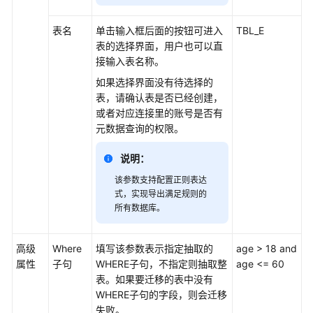
限
管
表名
单击输入框后面的按钮可进入
TBL_E
理
表的选择界面，用户也可以直
接输入表名称。
支
如果选择界面没有待选择的
持
表，请确认表是否已经创建，
的
或者对应连接里的账号是否有
数
元数据查询的权限。
据
源
说明：
创
该参数支持配置正则表达
建
式，实现导出满足规则的
所有数据库。
并
管
理
高级
Where
填写该参数表示指定抽取的
age > 18 and
CDM
属性
子句
WHERE子句，不指定则抽取整
age <= 60
集
表。如果要迁移的表中没有
群
WHERE子句的字段，则会迁移
失败。