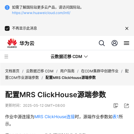
如需了解国际站更多云产品，请访问国际站。
https://www.huaweicloud.com/intl/
不再显示此消息
云数据迁移 CDM
文档首页
/
云数据迁移 CDM
/
用户指南
/
在CDM集群中创建作业
/
配
置CDM作业源端参数
/
配置MRS ClickHouse源端参数
最
配置MRS ClickHouse源端参数
新
动
更新时间：
2025-05-12 GMT+08:00
态
作业中源连接为
MRS ClickHouse连接
时，源端作业参数如
表1
所
服
示。
务