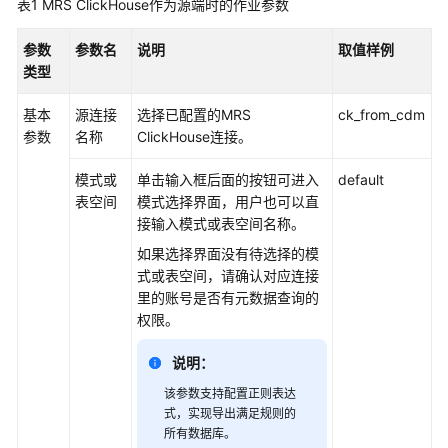
表1
MRS ClickHouse作为源端时的作业参数
公
告
参数
参数名
说明
取值样例
类型
产
品
基本
源连接
选择已配置的MRS
ck_from_cdm
介
参数
名称
ClickHouse连接。
绍
模式或
单击输入框后面的按钮可进入
default
快
表空间
模式选择界面，用户也可以直
速
接输入模式或表空间名称。
入
如果选择界面没有待选择的模
门
式或表空间，请确认对应连接
里的账号是否有元数据查询的
用
权限。
户
指
说明：
南
该参数支持配置正则表达
IAM
式，实现导出满足规则的
所有数据库。
权