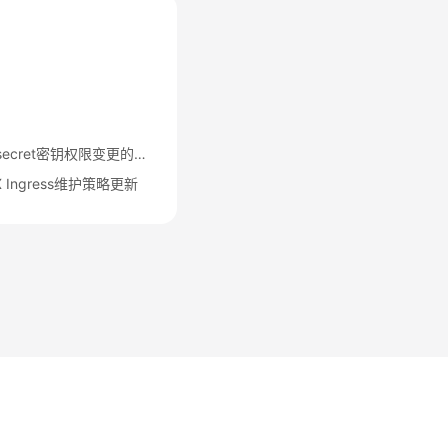
关于CCE集群default-secret密钥权限变更的说明
 Ingress维护策略更新
法律条文
隐私政策