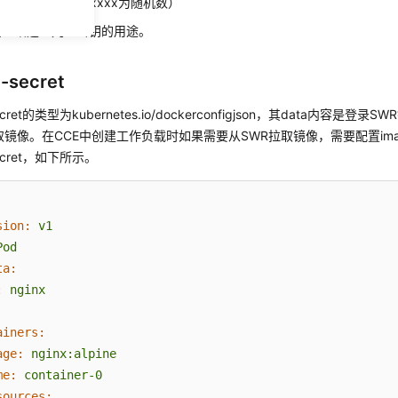
t-token-xxxxx（xxxxx为随机数）
细介绍这个几个密钥的用途。
t-secret
-secret的类型为kubernetes.io/dockerconfigjson，其data内容
取镜像。在CCE中创建工作负载时如果需要从SWR拉取镜像，需要配置imageP
-secret，如下所示。
sion:
v1
Pod
ta:
:
nginx
ainers:
age:
nginx:alpine
me:
container-0
sources: