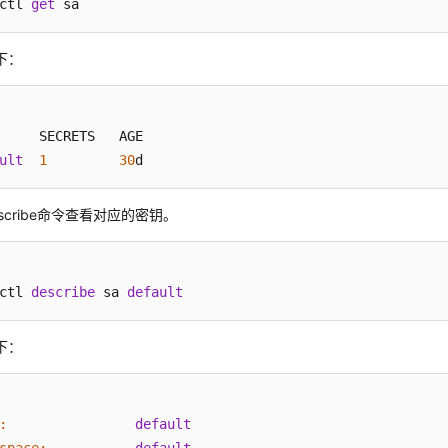
ctl 
get
 sa
下：
ult
1
30
d
scribe命令查看对应的密钥。
ctl 
describe
 sa 
default
下：
:
default