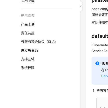
paas.e
文档下载
paas.e
同样会定
通用参考
实际使用中
产品术语
责任共担
defaul
云服务等级协议（SLA）
Kuberne
白皮书资源
Service
支持区域
说
系统权限
在1
Ser
查看集群