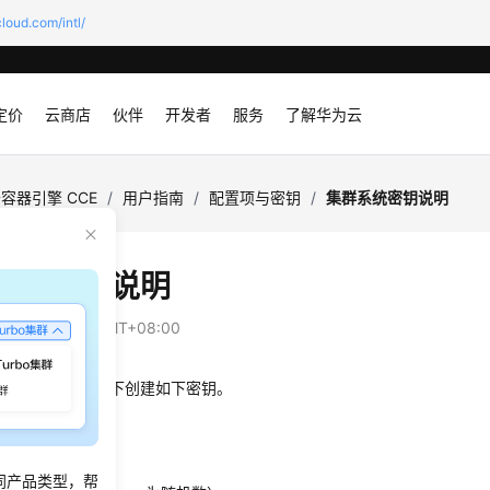
loud.com/intl/
定价
云商店
伙伴
开发者
服务
了解华为云
容器引擎 CCE
/
用户指南
/
配置项与密钥
/
集群系统密钥说明
系统密钥说明
：
2026-07-28 GMT+08:00
会在每个命名空间下创建如下密钥。
secret
b
同产品类型，帮