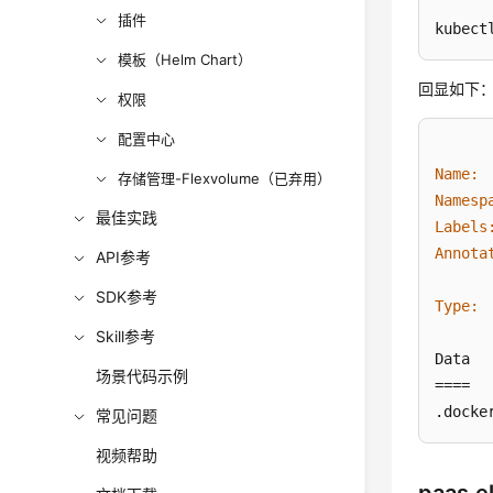
插件
kubect
模板（Helm Chart）
回显如下
权限
配置中心
Name:
存储管理-Flexvolume（已弃用）
Namesp
最佳实践
Labels
Annota
API参考
SDK参考
Type:
 
Skill参考
Data

场景代码示例
====

.docke
常见问题
视频帮助