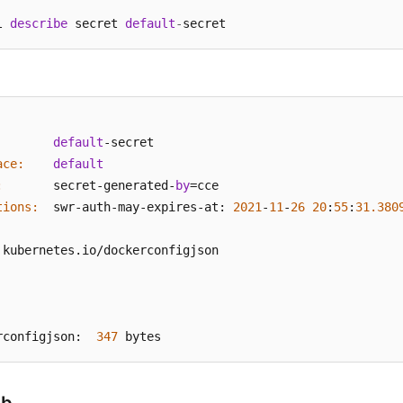
l 
describe
 secret 
default
-
secret
：
default
ace:
default
:
       secret-generated-
by
tions:
  swr-auth-may-expires-at: 
2021
-
11
-
26
20
:
55
:
31.380
 kubernetes.io/dockerconfigjson

rconfigjson:  
347
 bytes