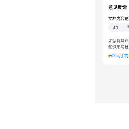
意见反馈
文档内容是
如您有其它
频道来与我
云宝助手提
©2026 Huaweicloud.com 版权所有
黔ICP备20004760号-
增值电信业务经营许可证：B1.B2-20200593 | 代理域名