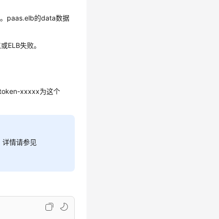
aas.elb的data数据
点或ELB失败。
token-xxxxx为这个
t，详情请参见