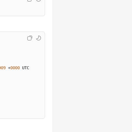
909
 +
0000
 UTC
