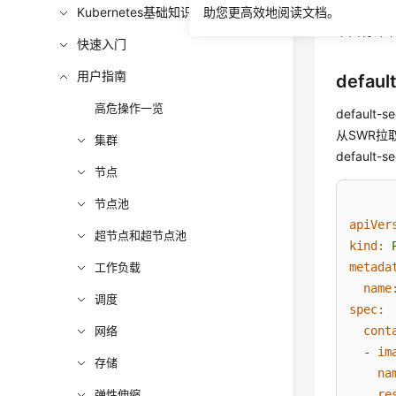
defaul
Kubernetes基础知识
助您更高效地阅读文档。
下面将详
快速入门
用户指南
defaul
高危操作一览
default
从SWR拉
集群
default
节点
节点池
apiVer
超节点和超节点池
kind:
工作负载
metada
name
调度
spec:
网络
cont
-
im
存储
na
弹性伸缩
re