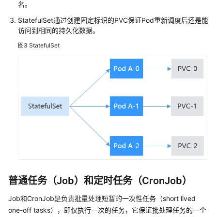
名。
络
StatefulSet通过创建固定标识的PVC保证Pod重新调度后还是能
访问到相同的持久化数据。
存
储
图3
StatefulSet
云
原
生
观
测
命
名
空
间
普通任务（Job）和定时任务（CronJob）
配
置
Job和CronJob是负责批量处理短暂的一次性任务（short lived
项
one-off tasks），即仅执行一次的任务，它保证批处理任务的一个
与