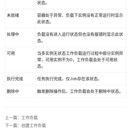
配
状态。
置
中
未就绪
容器处于异常、负载下实例没有正常运行时显示
心
此状态。
最
处理中
负载没有进入运行状态但也没有报错时显示此状
佳
态。
实
践
可用
当多实例无状态工作负载运行过程中部分实例异
常，可用实例不为0，工作负载会处于可用状
API
态。
参
考
执行完成
任务执行完成，仅Job存在该状态。
删除中
触发删除操作后，工作负载会处于删除中状态。
SDK
参
考
上一篇：工作负载
常
见
下一篇：创建工作负载