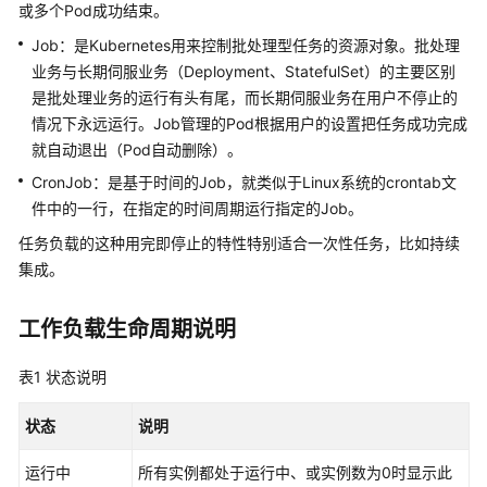
或多个Pod成功结束。
密
Job：是Kubernetes用来控制批处理型任务的资源对象。批处理
钥
业务与长期伺服业务（Deployment、StatefulSet）的主要区别
弹
是批处理业务的运行有头有尾，而长期伺服业务在用户不停止的
性
情况下永远运行。Job管理的Pod根据用户的设置把任务成功完成
伸
就自动退出（Pod自动删除）。
缩
CronJob：是基于时间的Job，就类似于Linux系统的crontab文
件中的一行，在指定的时间周期运行指定的Job。
插
件
任务负载的这种用完即停止的特性特别适合一次性任务，比如持续
集成。
模
板
工作负载生命周期说明
（Helm
Chart）
表1
状态说明
权
状态
说明
限
运行中
所有实例都处于运行中、或实例数为0时显示此