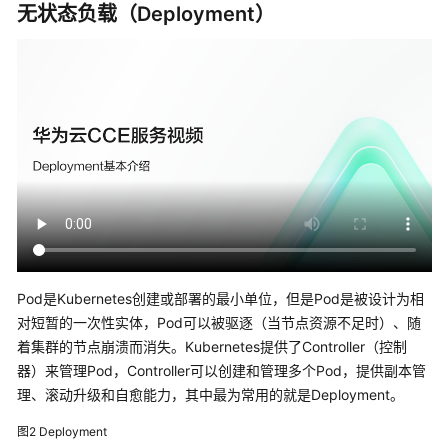
载
无状态负载（Deployment）
配
置
工
作
负
载
登
录
容
器
实
Pod是Kubernetes创建或部署的最小单位，但是Pod是被设计为相
例
对短暂的一次性实体，Pod可以被驱逐（当节点资源不足时）、随
着集群的节点崩溃而消失。Kubernetes提供了Controller（控制
管
器）来管理Pod，Controller可以创建和管理多个Pod，提供副本管
理
理、滚动升级和自愈能力，其中最为常用的就是Deployment。
工
作
图2
Deployment