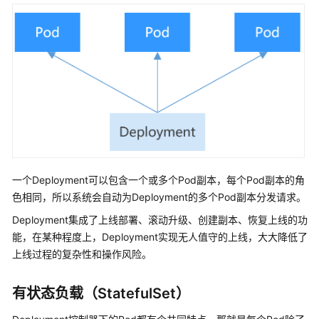
负
载
管
理
内
核
参
数
配
置
一个Deployment可以包含一个或多个Pod副本，每个Pod副本的角
管
色相同，所以系统会自动为Deployment的多个Pod副本分发请求。
理
Deployment集成了上线部署、滚动升级、创建副本、恢复上线的功
自
能，在某种程度上，Deployment实现无人值守的上线，大大降低了
定
上线过程的复杂性和操作风险。
义
资
源
有状态负载（StatefulSet）