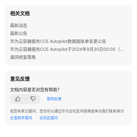
问
题
相关文档
视
最新动态
频
最新公告
帮
助
华为云容器服务CCE Autopilot数据面账单变更公告
华为云容器服务CCE Autopilot于2024年9月30日00:00（北京时间）转商
文
漏洞修复策略
档
下
载
意见反馈
文档内容是否对您有帮助？
通
提供反馈
用
参
如您有其它疑问，您也可以通过华为云社区问答频道来与我们联系探讨
考
云宝助手提问
云社区提问
产
品