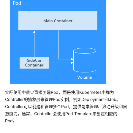
集
群
工
作
负
载
工
作
负
载
概
述
实际使用中很少直接创建Pod，而是使用Kubernetes中称为
Controller的抽象层来管理Pod实例，例如Deployment和Job。
创
Controller可以创建和管理多个Pod，提供副本管理、滚动升级和自
建
愈能力。通常，Controller会使用Pod Template来创建相应的
工
Pod。
作
负