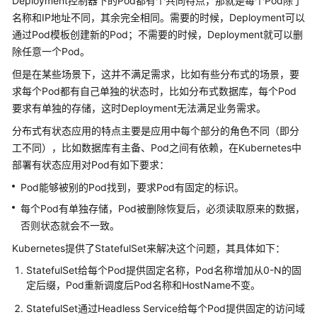
Deployment控制器下的Pod都有个共同特点，那就是每个Pod除了
配
名称和IP地址不同，其余完全相同。需要的时候，Deployment可以
置
访
通过Pod模板创建新的Pod；不需要的时候，Deployment就可以删
问
除任意一个Pod。
镜
但是在某些场景下，这并不满足需求，比如有些分布式的场景，要
像
求每个Pod都有自己单独的状态时，比如分布式数据库，每个Pod
中
要求有单独的存储，这时Deployment无法满足业务需求。
心
的
分布式有状态应用的特点主要是应用中每个部分的角色不同（即分
VPC
工不同），比如数据库有主备、Pod之间有依赖，在Kubernetes中
终
部署有状态应用对Pod有如下要求：
端
Pod能够被别的Pod找到，要求Pod有固定的标识。
节
点
每个Pod有单独存储，Pod被删除恢复后，必须读取原来的数据，
否则状态就会不一致。
镜
Kubernetes提供了StatefulSet来解决这个问题，其具体如下：
像
缓
StatefulSet给每个Pod提供固定名称，Pod名称增加从0-N的固
存
定后缀，Pod重新调度后Pod名称和HostName不变。
StatefulSet通过Headless Service给每个Pod提供固定的访问域
网