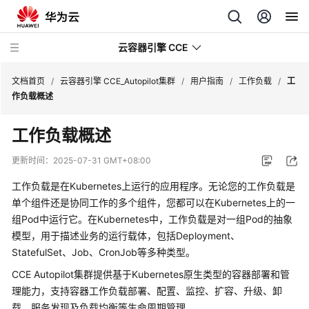
云容器引擎 CCE
文档首页
/
云容器引擎 CCE_Autopilot集群
/
用户指南
/
工作负载
/
工
作负载概述
工作负载概述
最
更新时间：
2025-07-31 GMT+08:00
新
工作负载
是在Kubernetes上运行的应用程序。无论您的工作负载是
动
单个组件还是协同工作的多个组件，您都可以在Kubernetes上的一
态
组Pod中运行它。在Kubernetes中，工作负载是对一组Pod的抽象
模型，用于描述业务的运行载体，包括
Deployment
、
服
StatefulSet
、
Job
、
CronJob
等多种类型。
务
公
CCE Autopilot集群提供基于Kubernetes原生类型的容器部署和管
告
理能力，支持容器工作负载部署、配置、监控、扩容、升级、卸
载、服务发现及负载均衡等生命周期管理。