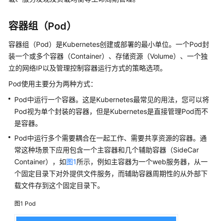
产
品
容器组（Pod）
介
绍
容器组（Pod）是Kubernetes创建或部署的最小单位。一个Pod封
装一个或多个容器（Container）、存储资源（Volume）、一个独
计
立的网络IP以及管理控制容器运行方式的策略选项。
费
说
Pod使用主要分为两种方式：
明
Pod中运行一个容器。这是Kubernetes最常见的用法，您可以将
Pod视为单个封装的容器，但是Kubernetes是直接管理Pod而不
快
是容器。
速
入
Pod中运行多个需要耦合在一起工作、需要共享资源的容器。通
门
常这种场景下应用包含一个主容器和几个辅助容器（SideCar
Container），如
图1
所示，例如主容器为一个web服务器，从一
用
个固定目录下对外提供文件服务，而辅助容器周期性的从外部下
户
载文件存到这个固定目录下。
指
南
图1
Pod