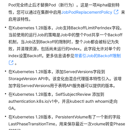
Pod完全终止后才替换Pod（新行为）。这是一项Alpha级别特
最
性，您可以通过在集群中启用
JobPodReplacementPolicy
来
佳
启用该特性。
实
在Kubernetes 1.28版本，Job支持BackoffLimitPerIndex字段。
践
当前使用的运行Job的策略是Job中的整个Pod共享一个Backoff
API
机制，当Job达到Backoff的限制时，整个Job都会被标记为失
参
败，并清理资源，包括尚未运行的index。此字段允许对单个的
考
index设置Backoff。更多信息请参见
带索引Job的Backoff限制
。
SDK
在Kubernetes 1.28版本，添加ServedVersions字段到
参
StorageVersion API中。该变化由混合代理版本特性引入。该增
考
加字段ServedVersions用于表明API服务器可以提供的版本。
常
在Kubernetes 1.28版本，SelfSubjectReview 添加到
见
authentication.k8s.io/v1中，并且kubectl auth whoami走向
问
GA。
题
在Kubernetes 1.28版本，PersistentVolume有了一个新的字段
LastPhaseTransitionTime，用来保存最近一次volume转变Phase
视