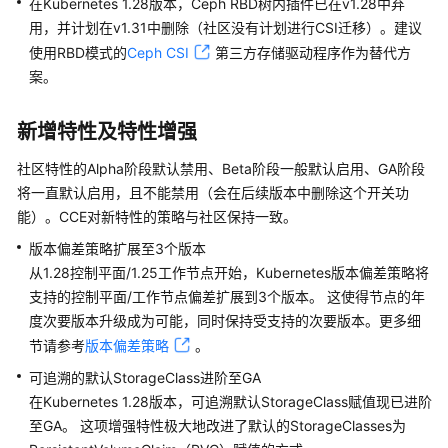
在Kubernetes 1.28版本，Ceph RBD树内插件已在v1.28中弃
用
用，并计划在v1.31中删除（社区没有计划进行CSI迁移）。建议
户
使用RBD模式的
Ceph CSI
第三方存储驱动程序作为替代方
指
案。
南
新增特性及特性增强
集
群
社区特性的Alpha阶段默认禁用、Beta阶段一般默认启用、GA阶段
将一直默认启用，且不能禁用（会在后续版本中删除这个开关功
集
能）。CCE对新特性的策略与社区保持一致。
群
概
版本偏差策略扩展至3个版本
述
从1.28控制平面/1.25工作节点开始，Kubernetes版本偏差策略将
支持的控制平面/工作节点偏差扩展到3个版本。 这使得节点的年
集
度次要版本升级成为可能，同时保持受支持的次要版本。更多细
群
节请参考
版本偏差策略
。
版
本
可追溯的默认StorageClass进阶至GA
发
在Kubernetes 1.28版本，可追溯默认StorageClass赋值现已进阶
布
至GA。 这项增强特性极大地改进了默认的StorageClasses为
说