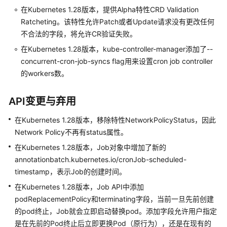
弹
在Kubernetes 1.28版本，提供Alpha特性CRD Validation
性
Ratcheting。该特性允许Patch或者Update请求没有更改任何
伸
不合法的字段，将允许CR验证失败。
缩
在Kubernetes 1.28版本，kube-controller-manager添加了--
插
concurrent-cron-job-syncs flag用来设置cron job controller
件
的workers数。
模
API变更与弃用
板
（Helm
在Kubernetes 1.28版本，移除特性NetworkPolicyStatus，因此
Chart）
Network Policy不再有status属性。
在Kubernetes 1.28版本，Job对象中增加了新的
权
annotationbatch.kubernetes.io/cronJob-scheduled-
限
timestamp，表示Job的创建时间。
配
在Kubernetes 1.28版本，Job API中添加
置
podReplacementPolicy和terminating字段，当前一旦先前创建
中
的pod终止，Job就会立即启动替换pod。添加字段允许用户指定
心
是在先前的Pod终止后立即更换Pod（原行为），还是在现有的