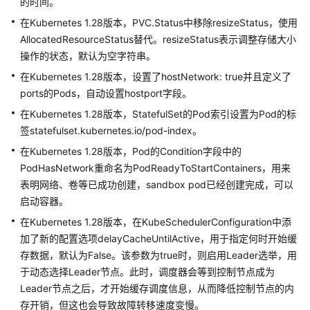
的时间。
频
帮
在Kubernetes 1.28版本，PVC.Status中移除resizeStatus，使用
助
AllocatedResourceStatus替代。resizeStatus表示调整存储大小
操作的状态，默认为空字符串。
文
在Kubernetes 1.28版本，设置了hostNetwork: true并且定义了
档
ports的Pods，自动设置hostport字段。
下
在Kubernetes 1.28版本，StatefulSet的Pod索引设置为Pod的标
载
签statefulset.kubernetes.io/pod-index。
在Kubernetes 1.28版本，Pod的Condition字段中的
通
PodHasNetwork重命名为PodReadyToStartContainers，用来
用
表明网络、卷等已成功创建，sandbox pod已经创建完成，可以
参
启动容器。
考
在Kubernetes 1.28版本，在KubeSchedulerConfiguration中添
产
加了新的配置选项delayCacheUntilActive，用于指定何时开始缓
品
存数据，默认为False。该参数为true时，则启用Leader选举，用
术
于动态选择Leader节点。此时，调度器会等到控制节点成为
语
Leader节点之后，才开始缓存调度信息，从而降低控制节点的内
存开销，但这也会导致故障转移速度变慢。