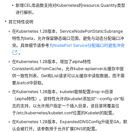
储
新增CEL库函数支持对Kubernetes的resource.Quantity类型
进行解析。
云
其它特性说明
原
生
在Kubernetes 1.28版本，ServiceNodePortStaticSubrange
观
特性为beta，允许保留静态端口范围，避免与动态分配端口冲
测
突。具体细节请参考
为NodePort Service分配端口时避免冲突
。
命
在Kubernetes 1.28版本，增加了alpha特性
名
空
ConsistentListFromCache，允许kube-apiserver从缓存中提
间
供一致性列表，Get和List请求可以从缓存中读取数据，而不需
要从etcd中获取。
配
在Kubernetes 1.28版本，kubelet能够配置drop-in目录
置
（alpha特性）。该特性允许向kubelet添加对“--config-dir”标
项
志的支持，以允许用户指定一个插入目录，该目录将覆盖位
与
于/etc/kubernetes/kubelet.conf位置的Kubelet的配置。
密
钥
在Kubernetes 1.28版本，ExpandedDNSConfig升级至GA，默
认会被打开。该参数用于允许扩展DNS的配置。