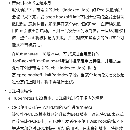
布
带索引Job的回退限制
记
默认情况下，带索引的Job（Indexed Job）的 Pod 失败情况
录
会被记录下来，受.spec.backoffLimit字段所设置的全局重试次
数限制。这意味着，如果存在某个索引值的Pod一直持续失败，
购
则Pod会被重新启动，直到重试次数达到限制值。一旦达到限制
买
值，整个Job将被标记为失败，并且对应某些索引的Pod甚至可
CCE
能从不曾被启动。
Autopilot
在Kubernetes 1.28版本中，可以通过启用集群的
集
群
JobBackoffLimitPerIndex特性门控来启用此特性。开启之后，
允许在创建带索引的Job（Indexed Job）时指
连
定.spec.backoffLimitPerIndex字段。当某个Job的失败次数超
接
过设定的上限时，将不再进行重试。
集
CEL相关特性
群
在Kubernetes 1.28版本，CEL能力进行了相应的增强。
管
CRD使用CEL进行Validate的特性进阶至Beta
理
该特性在v1.25版本就已经升级为Beta版本。通过将CEL表达式
集
直接集成在CRD中，可以使开发者在不使用Webhook的情况下
群
解决大部分对CR实例进行验证的用例。在未来的版本，将继续