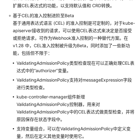
扩展CEL表达式的功能，以支持默认值和 CRD转换。
升
基于CEL的准入控制进阶至Beta
级
基于通用表达式语言 (CEL) 的准入控制是可定制的，对于kube-
管
理
apiserver接收到的请求，可以使用CEL表达式来决定是否接受
或拒绝请求，可作为Webhook准入控制的一种替代方案。在
工
v1.28 中，CEL准入控制被升级为Beta，同时添加了一些新功
作
能，包括但不限于：
负
ValidatingAdmissionPolicy类型检查现在可以正确处理CEL表
载
达式中的“authorizer”变量。
镜
ValidatingAdmissionPolicy支持对messageExpression字段
像
进行类型检查。
缓
kube-controller-manager组件新增
存
ValidatingAdmissionPolicy控制器，用来对
ValidatingAdmissionPolicy中的CEL表达式做类型检查，并将
网
原因保存在状态字段中。
络
支持变量组合，可以在ValidatingAdmissionPolicy中定义变
存
量，然后在定义其他变量时使用它。