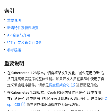
服
务
索引
公
重要说明
告
新增特性及特性增强
产
API变更与弃用
品
特性门禁及命令行参数
介
绍
参考链接
计
重要说明
费
说
在Kubernetes 1.28版本，调度框架发生变化，减少无用的重试，
明
从而提高调度程序的整体性能。如果开发人员在集群中使用了自
定义调度程序插件，请参见
调度框架变化
进行适配升级。
快
在Kubernetes 1.28版本，Ceph FS树内插件已在v1.28中弃用，
速
并计划在v1.31中删除（社区没有计划进行CSI迁移）。建议使用
入
C
门
eph CSI
第三方存储驱动程序作为替代方案。