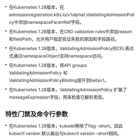
责
在Kubernetes 1.28版本，在
任
admissionregistration.k8s.io/v1alpha1.ValidatingAdmissionPoli
共
担
cy中添加namespaceParamRef字段。
在Kubernetes 1.28版本，在CRD validation rules中添加reason
云
和fieldPath，允许用户指定验证失败的原因和字段路径。
服
在Kubernetes 1.28版本，ValidatingAdmissionPolicy的CEL表达
务
式通过namespaceObject支持namespace访问。
等
级
在Kubernetes 1.28版本，将API groups
协
ValidatingAdmissionPolicy 和
议
ValidatingAdmissionPolicyBinding提升到betav1。
（SLA）
在Kubernetes 1.28版本，ValidatingAdmissionPolicy 扩展了
messageExpression字段，用来检查已解析类型。
白
皮
书
特性门禁及命令行参数
资
在Kubernetes 1.28版本，kubelet移除了flag –short。因此
源
kubectl version 默认输出与kubectl version –short相同。