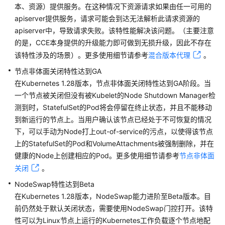
本、资源）提供服务。在这种情况下资源请求如果由任一可用的
本
说
apiserver提供服务，请求可能会到达无法解析此请求资源的
明
apiserver中，导致请求失败。该特性能解决该问题。（主要注意
的是，CCE本身提供的升级能力即可做到无损升级，因此不存在
Kubernetes
该特性涉及的场景）。更多使用细节请参考
混合版本代理
。
1.32
节点非体面关闭特性达到GA
版
在Kubernetes 1.28版本，节点非体面关闭特性达到GA阶段。当
本
一个节点被关闭但没有被Kubelet的Node Shutdown Manager检
说
测到时，StatefulSet的Pod将会停留在终止状态，并且不能移动
明
到新运行的节点上。当用户确认该节点已经处于不可恢复的情况
Kubernetes
下，可以手动为Node打上out-of-service的污点，以使得该节点
1.31
上的StatefulSet的Pod和VolumeAttachments被强制删除，并在
版
健康的Node上创建相应的Pod。更多使用细节请参考
节点非体面
本
关闭
。
说
NodeSwap特性达到Beta
明
在Kubernetes 1.28版本，NodeSwap能力进阶至Beta版本。目
前仍然处于默认关闭状态，需要使用NodeSwap门控打开。该特
Kubernetes
1.28
性可以为Linux节点上运行的Kubernetes工作负载逐个节点地配