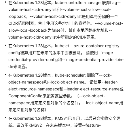
支
在Kubernetes 1.28版本，kube-controller-manager废弃flag--
持
volume-host-cidr-denylist和--volume-host-allow-local-
区
loopback。--volume-host-cidr-denylist是用逗号分隔的一个
域
CIDR范围列表，禁止使用这些地址上的卷插件。--volume-host-
allow-local-loopback为false时，禁止本地回路IP地址和--
系
volume-host-cidr-denylist中所指定的CIDR范围。
统
权
在Kubernetes 1.28版本，kubelet --azure-container-registry-
限
config被弃用并在未来的版本中会被删除。 请使用--image-
credential-provider-config和--image-credential-provider-bin-
dir来设置。
在Kubernetes 1.28版本，kube-scheduler: 删除了--lock-
object-namespace和--lock-object-name。 请使用--leader-
elect-resource-namespace和--leader-elect-resource-name或
ComponentConfig来配置这些参数。（--lock-object-
namespace用来定义锁对象的命名空间，--lock-object-name用
来定义锁对象的名称）
在Kubernetes 1.28版本，KMSv1已弃用，以后只会接收安全更
新。请改用KMSv2。在未来版本中，设置--feature-