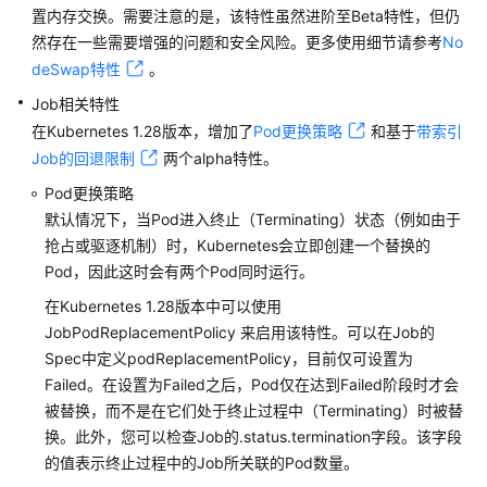
版
置内存交换。需要注意的是，该特性虽然进阶至Beta特性，但仍
本
然存在一些需要增强的问题和安全风险。更多使用细节请参考
No
说
deSwap特性
。
明
Job相关特性
在Kubernetes 1.28版本，增加了
Pod更换策略
和基于
带索引
Kubernetes
Job的回退限制
1.27
两个alpha特性。
版
Pod更换策略
本
默认情况下，当Pod进入终止（Terminating）状态（例如由于
说
抢占或驱逐机制）时，Kubernetes会立即创建一个替换的
明
Pod，因此这时会有两个Pod同时运行。
Autopilot
在Kubernetes 1.28版本中可以使用
集
JobPodReplacementPolicy 来启用该特性。可以在Job的
群
Spec中定义podReplacementPolicy，目前仅可设置为
补
Failed。在设置为Failed之后，Pod仅在达到Failed阶段时才会
丁
被替换，而不是在它们处于终止过程中（Terminating）时被替
版
换。此外，您可以检查Job的.status.termination字段。该字段
本
的值表示终止过程中的Job所关联的Pod数量。
发