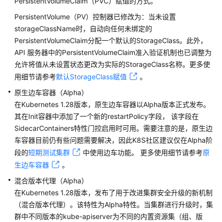
PersistentVolumeClaim（PVC）赋值的方式。
明
PersistentVolume（PV）控制器已修改为：当未设置
storageClassName时，自动向任何未绑定的
Kubernetes
PersistentVolumeClaim分配一个默认的StorageClass。此外，
版
API 服务器中的PersistentVolumeClaim准入验证机制也已调整为
本
发
允许将值从未设置状态更改为实际的StorageClass名称。更多使
布
用细节请参考
默认StorageClass赋值
。
记
原生边车容器（Alpha）
录
在Kubernetes 1.28版本，原生边车容器以Alpha版本正式发布。
其在Init容器中添加了一个新的restartPolicy字段， 该字段在
Kubernetes
SidecarContainers特性门控启用时可用。需要注意的是，原生边
1.35
车容器目前仍有些问题需要解决，因此K8S社区建议仅在Alpha阶
版
本
段的
短期测试集群
中使用边车功能。 更多使用细节请参考
原
说
生边车容器
。
明
混合版本代理（Alpha）
在Kubernetes 1.28版本，发布了用于改进集群安全升级的新机制
Kubernetes
（混合版本代理）。该特性为Alpha特性。当集群进行升级时，集
1.34
群中不同版本的kube-apiserver为不同的内置资源集（组、版
版